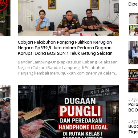
Dipe
Didu
Konf
Cabjari Pelabuhan Panjang Pulihkan Kerugian
Negara Rp339,5 Juta dalam Perkara Dugaan
Korupsi Dana BOS SDN 1 Teluk Betung Selatan
Bandar Lampung-Ungkapkasus.id Cabang Kejaksaan
Negeri (Cabjari) Bandar Lampung di Pelabuhan
Panjang kembali menunjukkan komitmennya dalam…
5 Agu
Para
BOOM
5 Agu
Bupa
Tiga
Dipe