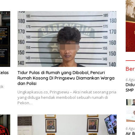
Ber
elas
Tidur Pulas di Rumah yang Dibobol, Pencuri
Rumah Kosong DI Pringsewu Diamankan Warga
6 Agu
dan Polisi
Didu
ik
SMP 
Ungkapkasus.co, Pringsewu – Aksi nekat seorang pria
Aud
yang diduga hendak membobol sebuah rumah di
Pekon…
6 Agu
Air 