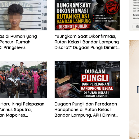
las di Rumah yang
“Bungkam Saat Dikonfirmasi,
 Pencuri Rumah
Rutan Kelas I Bandar Lampung
I Pringsewu
Disorot” Dugaan Pungli Diminta
n Warga dan Polisi
Diusut Tuntas
Haru Iringi Pelepasan
Dugaan Pungli dan Peredaran
unnus Saputra,
Handphone di Rutan Kelas I
an Mapolres
Bandar Lampung, APH Diminta
u Naik Kereta Kuda
Turun Tangan