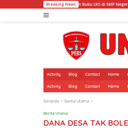
Langsung
utan Pembelian Buku LKS di SMP Negeri 8 Krui, Wali Murid Min
Breaking News
ke
konten
Activity
Blog
Contact
Home
Activity
Blog
Contact
Home
Beranda
Berita Utama
Berita Utama
DANA DESA TAK BOL