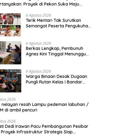
rtanyakan: Proyek di Pekon Suka Maju
ga Mangkrak, Peratin Diduga Hindari
irmasi
6 Agustus 2026
Terik Mentari Tak Surutkan
Semangat Peserta Pengukuhan
Gugus Depan Ponpes dan SMP
IT Muhammad Al-Fatih
6 Agustus 2026
Berkas Lengkap, Pembunuh
Agnes Kini Tinggal Menunggu
Sidang
6 Agustus 2026
Warga Binaan Desak Dugaan
Pungli Rutan Kelas I Bandar
Lampung Diusut Tuntas
stus 2026
 nelayan resah Lampu pedeman labuhan /
 di ambil pencuri
stus 2026
ti Dedi Irawan Pacu Pembangunan Pesibar
 Proyek Infrastruktur Strategis Siap
rjuangkan.