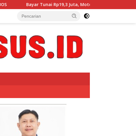
 Rp19,3 Juta, Motor Honda Beat Tak Kunjung Diterima, Konsume