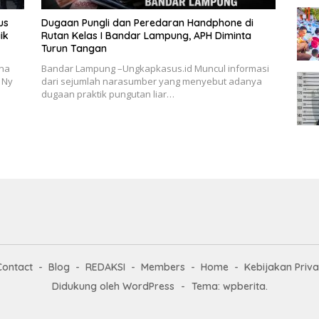
us
Dugaan Pungli dan Peredaran Handphone di
ik
Rutan Kelas I Bandar Lampung, APH Diminta
Turun Tangan
rna
Bandar Lampung –Ungkapkasus.id Muncul informasi
 Ny
dari sejumlah narasumber yang menyebut adanya
dugaan praktik pungutan liar…
Contact
Blog
REDAKSI
Members
Home
Kebijakan Priva
Didukung oleh WordPress
-
Tema: wpberita.