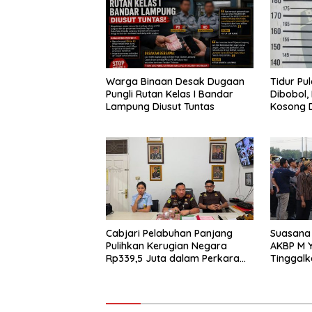
Warga Binaan Desak Dugaan
Tidur Pu
Pungli Rutan Kelas I Bandar
Dibobol,
Lampung Diusut Tuntas
Kosong D
Diamanka
Cabjari Pelabuhan Panjang
Suasana 
Pulihkan Kerugian Negara
AKBP M Y
Rp339,5 Juta dalam Perkara
Tinggalk
Dugaan Korupsi Dana BOS
Pringsew
SDN 1 Teluk Betung Selatan