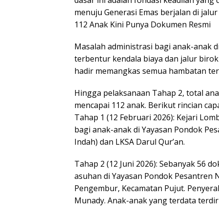
dasar ini adalah fondasi keadilan yan
menuju Generasi Emas berjalan di jalur
112 Anak Kini Punya Dokumen Resmi
Masalah administrasi bagi anak-anak d
terbentur kendala biaya dan jalur biro
hadir memangkas semua hambatan ter
Hingga pelaksanaan Tahap 2, total ana
mencapai 112 anak. Berikut rincian cap
Tahap 1 (12 Februari 2026): Kejari L
bagi anak-anak di Yayasan Pondok Pes
Indah) dan LKSA Darul Qur’an.
Tahap 2 (12 Juni 2026): Sebanyak 56 do
asuhan di Yayasan Pondok Pesantren N
Pengembur, Kecamatan Pujut. Penyerah
Munady. Anak-anak yang terdata terdiri