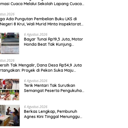
rmasi Cuaca Melalui Sekolah Lapang Cuaca
yan 2026
stus 2026
ga Ada Pungutan Pembelian Buku LKS di
Negeri 8 Krui, Wali Murid Minta Inspektorat
it Penggunaan Dana BOS
6 Agustus 2026
Bayar Tunai Rp19,3 Juta, Motor
Honda Beat Tak Kunjung
Diterima, Konsumen Lapor
Polisi
stus 2026
Bersih Tak Mengalir, Dana Desa Rp54,9 Juta
rtanyakan: Proyek di Pekon Suka Maju
ga Mangkrak, Peratin Diduga Hindari
irmasi
6 Agustus 2026
Terik Mentari Tak Surutkan
Semangat Peserta Pengukuhan
Gugus Depan Ponpes dan SMP
IT Muhammad Al-Fatih
6 Agustus 2026
Berkas Lengkap, Pembunuh
Agnes Kini Tinggal Menunggu
Sidang