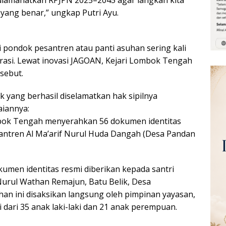
g diamanatkan RPJPN 2025–2045 agar langkah kita
 yang benar,” ungkap Putri Ayu.
i pondok pesantren atau panti asuhan sering kali
krasi. Lewat inovasi JAGOAN, Kejari Lombok Tengah
sebut.
k yang berhasil diselamatkan hak sipilnya
aiannya:
ombok Tengah menyerahkan 56 dokumen identitas
antren Al Ma’arif Nurul Huda Dangah (Desa Pandan
kumen identitas resmi diberikan kepada santri
urul Wathan Remajun, Batu Belik, Desa
an ini disaksikan langsung oleh pimpinan yayasan,
 dari 35 anak laki-laki dan 21 anak perempuan.