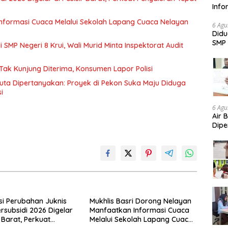
Info
Nela
Informasi Cuaca Melalui Sekolah Lapang Cuaca Nelayan
6 Agu
Didu
SMP 
SMP Negeri 8 Krui, Wali Murid Minta Inspektorat Audit
Aud
Tak Kunjung Diterima, Konsumen Lapor Polisi
Juta Dipertanyakan: Proyek di Pekon Suka Maju Diduga
i
6 Agu
Air 
Dipe
Didu
Konf
asi Perubahan Juknis
Mukhlis Basri Dorong Nelayan
rsubsidi 2026 Digelar
Manfaatkan Informasi Cuaca
r Barat, Perkuat
Melalui Sekolah Lapang Cuaca