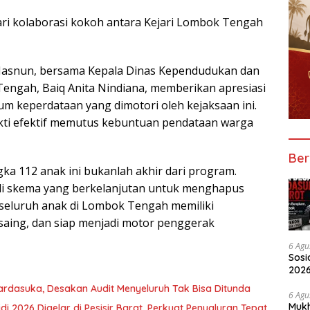
dari kolaborasi kokoh antara Kejari Lombok Tengah
Masnun, bersama Kepala Dinas Kependudukan dan
 Tengah, Baiq Anita Nindiana, memberikan apresiasi
m keperdataan yang dimotori oleh kejaksaan ini.
ukti efektif memutus kebuntuan pendataan warga
Ber
a 112 anak ini bukanlah akhir dari program.
i skema yang berkelanjutan untuk menghapus
n seluruh anak di Lombok Tengah memiliki
aing, dan siap menjadi motor penggerak
6 Agu
Sosi
2026
Peny
dasuka, Desakan Audit Menyeluruh Tak Bisa Ditunda
6 Agu
Mukh
di 2026 Digelar di Pesisir Barat, Perkuat Penyaluran Tepat