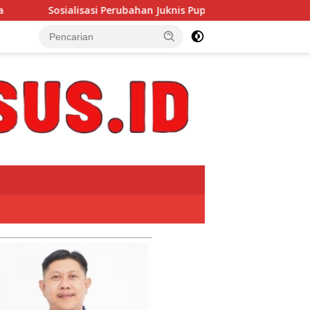
ahan Juknis Pupuk Bersubsidi 2026 Digelar di Pesisir Barat, Per