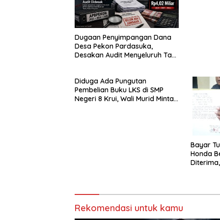
Penyalur
Dugaan Penyimpangan Dana
Desa Pekon Pardasuka,
Desakan Audit Menyeluruh Tak
Bisa Ditunda
Diduga Ada Pungutan
Pembelian Buku LKS di SMP
Negeri 8 Krui, Wali Murid Minta
Inspektorat Audit Penggunaan
Dana BOS
Bayar Tu
Honda B
Diterima
Polisi
Rekomendasi untuk kamu