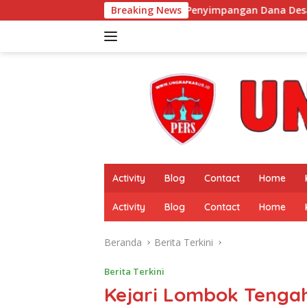
Langsung
Dugaan Penyimpangan Dana Desa Pekon Pardasuka, Desakan
Breaking News
ke
konten
Activity
Blog
Contact
Home
Activity
Blog
Contact
Home
Beranda
Berita Terkini
Berita Terkini
Kejari Lombok Tengah