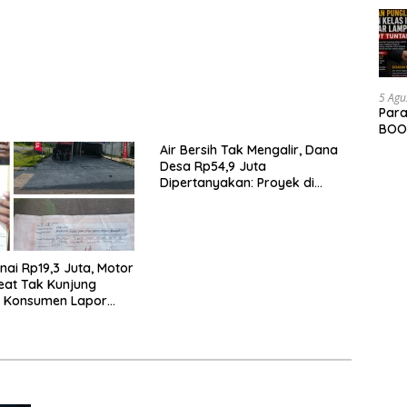
an Tepat Sasaran
Nelayan 2026
5 Agu
Para
BOOM
Air Bersih Tak Mengalir, Dana
Desa Rp54,9 Juta
Dipertanyakan: Proyek di
Pekon Suka Maju Diduga
Mangkrak, Peratin Diduga
Hindari Konfirmasi
nai Rp19,3 Juta, Motor
eat Tak Kunjung
, Konsumen Lapor