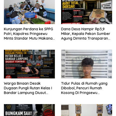
Kunjungan Perdana ke SPPG
Dana Desa Hampir Rp3,9
Polri, Kapolres Pringsewu
Miliar, Kepala Pekon Sumber
Minta Standar Mutu Makanan
Agung Diminta Transparan
Dijaga
Desak APH Segera Audit
Warga Binaan Desak
Tidur Pulas di Rumah yang
Dugaan Pungli Rutan Kelas I
Dibobol, Pencuri Rumah
Bandar Lampung Diusut
Kosong DI Pringsewu
Tuntas
Diamankan Warga dan Polisi