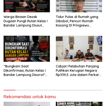
Warga Binaan Desak
Tidur Pulas di Rumah yang
Dugaan Pungli Rutan Kelas I
Dibobol, Pencuri Rumah
Bandar Lampung Diusut
Kosong DI Pringsewu
Tuntas
Diamankan Warga dan Polisi
“Bungkam Saat
Cabjari Pelabuhan Panjang
Dikonfirmasi, Rutan Kelas I
Pulihkan Kerugian Negara
Bandar Lampung Disorot”
Rp339,5 Juta dalam Perkara
Dugaan Pungli Diminta Diusut
Dugaan Korupsi Dana BOS
Tuntas
SDN 1 Teluk Betung Selatan
Rekomendasi untuk kamu