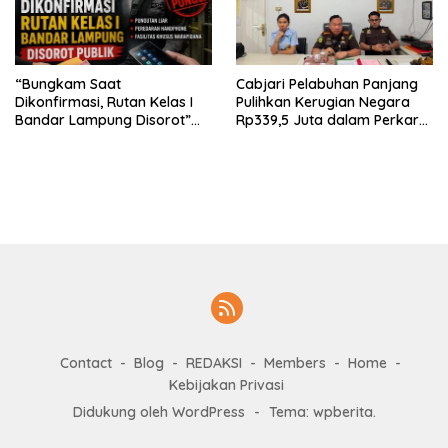
“Bungkam Saat
Cabjari Pelabuhan Panjang
Dikonfirmasi, Rutan Kelas I
Pulihkan Kerugian Negara
Bandar Lampung Disorot”
Rp339,5 Juta dalam Perkara
Dugaan Pungli Diminta Diusut
Dugaan Korupsi Dana BOS
Tuntas
SDN 1 Teluk Betung Selatan
Contact
Blog
REDAKSI
Members
Home
Kebijakan Privasi
Didukung oleh WordPress
-
Tema: wpberita.