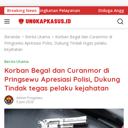
Langsung ke konten
langi Peningkatan Pelayanan
Breaking News
Diduga Anggaran Distan L
Beranda
Berita Utama
Korban Begal dan Curanmor di
Pringsewu Apresiasi Polisi, Dukung Tindak tegas pelaku
kejahatan
Berita Utama
Korban Begal dan Curanmor di
Pringsewu Apresiasi Polisi, Dukung
Tindak tegas pelaku kejahatan
Admin Pringsewu
9 Juni 2026