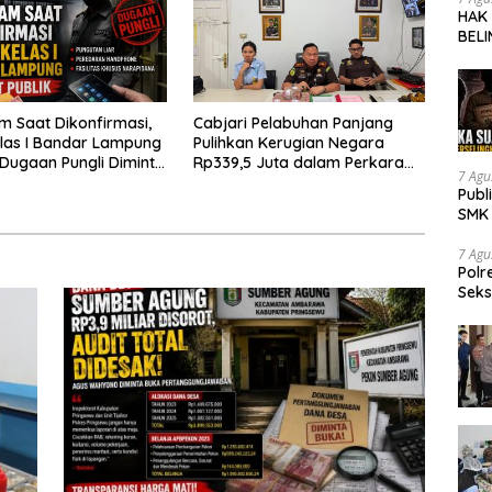
HAK
BELI
SOR
SMK 
TRA
UNG
 Saat Dikonfirmasi,
Cabjari Pelabuhan Panjang
las I Bandar Lampung
Pulihkan Kerugian Negara
 Dugaan Pungli Diminta
Rp339,5 Juta dalam Perkara
7 Agu
untas
Dugaan Korupsi Dana BOS
Publ
SDN 1 Teluk Betung Selatan
SMK 
Tran
7 Agu
Polr
Seks
Dia