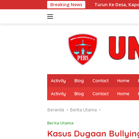
Langsung
Turun Ke Desa, Kapolres Pringsewu Ajak Warga Perkua
Breaking News
ke
konten
Activity
Blog
Contact
Home
Activity
Blog
Contact
Home
Beranda
Berita Utama
Berita Utama
Kasus Dugaan Bullyi