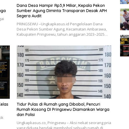
Dana Desa Hampir Rp3,9 Miliar, Kepala Pekon
aga
Sumber Agung Diminta Transparan Desak APH
Segera Audit
gai
PRINGSEWU –Ungkapkasus.id Pengelolaan Dana
Desa Pekon Sumber Agung, Kecamatan Ambarawa,
Kabupaten Pringsewu, tahun anggaran 2023–2025…
elas
Tidur Pulas di Rumah yang Dibobol, Pencuri
Rumah Kosong DI Pringsewu Diamankan Warga
dan Polisi
ik
Ungkapkasus.co, Pringsewu – Aksi nekat seorang pria
yang diduga hendak membobol sebuah rumah di