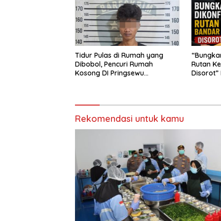
Tidur Pulas di Rumah yang
“Bungkam
Dibobol, Pencuri Rumah
Rutan Ke
Kosong DI Pringsewu
Disorot”
Diamankan Warga dan Polisi
Diusut T
Rekomendasi untuk kamu