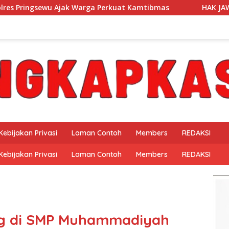
t Kamtibmas
HAK JAWAB SMK NEGERI 1 BANGKUNAT BELI
Kebijakan Privasi
Laman Contoh
Members
REDAKSI
Kebijakan Privasi
Laman Contoh
Members
REDAKSI
ng di SMP Muhammadiyah