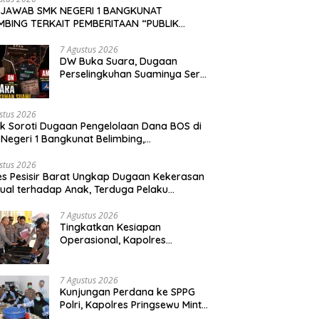
 JAWAB SMK NEGERI 1 BANGKUNAT
MBING TERKAIT PEMBERITAAN “PUBLIK
OTI DUGAAN PENGELOLAAN DANA BOS DI
NEGERI 1 BANGKUNAT BELIMBING,
7 Agustus 2026
DW Buka Suara, Dugaan
NSPARANSI ANGGARAN JADI PERHATIAN” DI
Perselingkuhan Suaminya Seret
KAPKASUS.ID TANGGAL 7 AGUSTUS 2026
Oknum Dewan Demokrat AM;
Politisi PKS MF Turut Disebut
stus 2026
ik Soroti Dugaan Pengelolaan Dana BOS di
Negeri 1 Bangkunat Belimbing,
sparansi Anggaran Jadi Perhatian
stus 2026
es Pesisir Barat Ungkap Dugaan Kekerasan
ual terhadap Anak, Terduga Pelaku
mankan
7 Agustus 2026
Tingkatkan Kesiapan
Operasional, Kapolres
Pringsewu Periksa Senjata Api
Dinas
7 Agustus 2026
Kunjungan Perdana ke SPPG
Polri, Kapolres Pringsewu Minta
Standar Mutu Makanan Dijaga