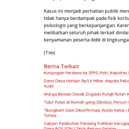
Kasus ini menjadi perhatian publik me
tidak hanya berdampak pada fisik korb
psikologis yang berkepanjangan. Karen
melibatkan seluruh pihak terkait dini
kenyamanan peserta didik di lingkunga
(Tim)
Berita Terkait
Kunjungan Perdana ke SPPG Polri, Kapolres
Dana Desa Hampir Rp3,9 Miliar, Kepala Pe
Audit
Warga Binaan Desak Dugaan Pungli Rutan K
Tidur Pulas di Rumah yang Dibobol, Pencur
“Bungkam Saat Dikonfirmasi, Rutan Kelas I
Tuntas
Cabjari Pelabuhan Panjang Pulihkan Kerug
Dana BOS SDN 1 Teluk Betung Selatan