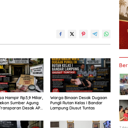
Ber
a Hampir Rp3,9 Miliar,
Warga Binaan Desak Dugaan
Pekon Sumber Agung
Pungli Rutan Kelas I Bandar
Transparan Desak APH
Lampung Diusut Tuntas
udit
7 Agu