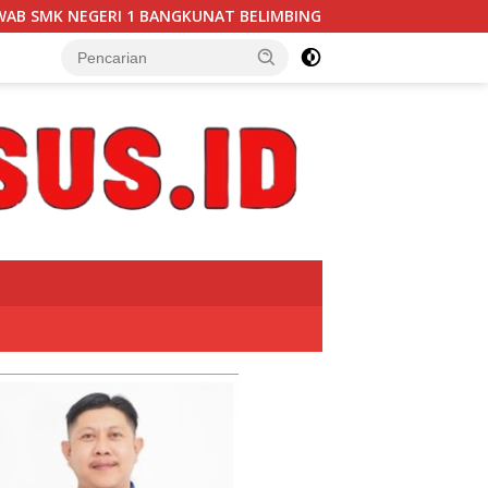
MBING TERKAIT PEMBERITAAN “PUBLIK SOROTI DUGAAN PENGELO