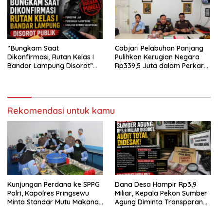
“Bungkam Saat
Cabjari Pelabuhan Panjang
Dikonfirmasi, Rutan Kelas I
Pulihkan Kerugian Negara
Bandar Lampung Disorot”
Rp339,5 Juta dalam Perkara
Dugaan Pungli Diminta Diusut
Dugaan Korupsi Dana BOS
Tuntas
SDN 1 Teluk Betung Selatan
Rekomendasi untuk kamu
Kunjungan Perdana ke SPPG
Dana Desa Hampir Rp3,9
Polri, Kapolres Pringsewu
Miliar, Kepala Pekon Sumber
Minta Standar Mutu Makanan
Agung Diminta Transparan
Dijaga
Desak APH Segera Audit