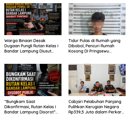
Warga Binaan Desak
Tidur Pulas di Rumah yang
Dugaan Pungli Rutan Kelas I
Dibobol, Pencuri Rumah
Bandar Lampung Diusut
Kosong DI Pringsewu
Tuntas
Diamankan Warga dan Polisi
“Bungkam Saat
Cabjari Pelabuhan Panjang
Dikonfirmasi, Rutan Kelas I
Pulihkan Kerugian Negara
Bandar Lampung Disorot”
Rp339,5 Juta dalam Perkara
Dugaan Pungli Diminta Diusut
Dugaan Korupsi Dana BOS
Tuntas
SDN 1 Teluk Betung Selatan