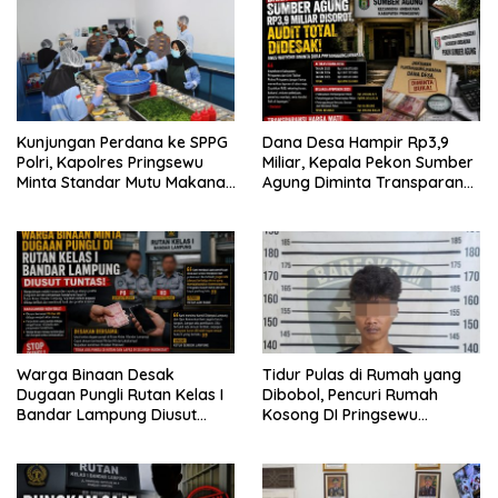
Kunjungan Perdana ke SPPG
Dana Desa Hampir Rp3,9
Polri, Kapolres Pringsewu
Miliar, Kepala Pekon Sumber
Minta Standar Mutu Makanan
Agung Diminta Transparan
Dijaga
Desak APH Segera Audit
Warga Binaan Desak
Tidur Pulas di Rumah yang
Dugaan Pungli Rutan Kelas I
Dibobol, Pencuri Rumah
Bandar Lampung Diusut
Kosong DI Pringsewu
Tuntas
Diamankan Warga dan Polisi