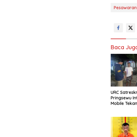
Pesawaran
Baca Jug
URC Satreskr
Pringsewu Int
Mobile Teka
Respon Cepa
Warga