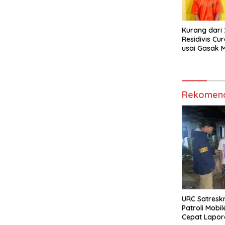
Kurang dari
Residivis C
usai Gasak M
Pringsewu
Rekomend
URC Satreskr
Patroli Mobi
Cepat Lapo