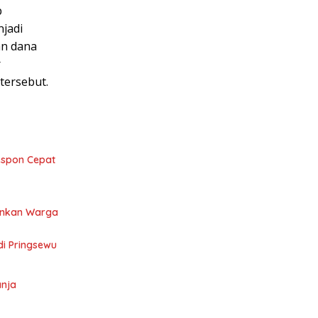
p
njadi
an dana
r
tersebut.
Respon Cepat
mankan Warga
di Pringsewu
anja