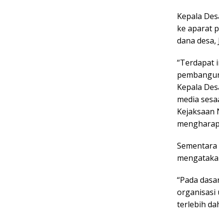
Kepala Des
ke aparat 
dana desa, 
“Terdapat 
pembanguna
Kepala Des
media sesa
Kejaksaan 
mengharapka
Sementara 
mengatakan
“Pada dasa
organisasi
terlebih da