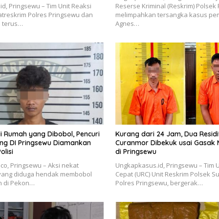
d, Pringsewu – Tim Unit Reaksi
Reserse Kriminal (Reskrim) Polsek
atreskrim Polres Pringsewu dan
melimpahkan tersangka kasus p
n terus…
Agnes…
di Rumah yang Dibobol, Pencuri
Kurang dari 24 Jam, Dua Residi
g DI Pringsewu Diamankan
Curanmor Dibekuk usai Gasak 
lisi
di Pringsewu
o, Pringsewu – Aksi nekat
Ungkapkasus.id, Pringsewu – Tim U
 yang diduga hendak membobol
Cepat (URC) Unit Reskrim Polsek S
 di Pekon…
Polres Pringsewu, bergerak…