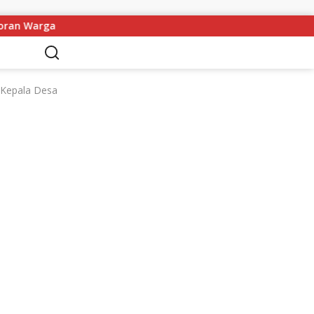
Proses Pengambilan Keputusan Berjalan Lancar WFS Pimpi
 Kepala Desa