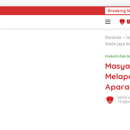
Langsung ke konten
URC Satreskrim Polres Pringsewu Intensif Patr
Breaking 
Beranda
H
Mada Jaya K
Hukum dan kr
Masya
Melap
Apara
Admin 
18 Agus