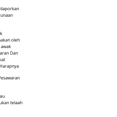
ilaporkan
gunaan
uk
akan oleh
a awak
waran Dan
kat
” Harapnya
 Pesawaran
tau
ukan telaah