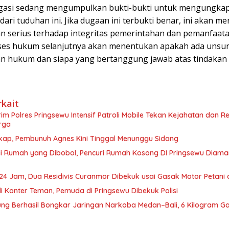
igasi sedang mengumpulkan bukti-bukti untuk mengungka
ari tuduhan ini. Jika dugaan ini terbukti benar, ini akan me
n serius terhadap integritas pemerintahan dan pemanfaat
oses hukum selanjutnya akan menentukan apakah ada unsu
n hukum dan siapa yang bertanggung jawab atas tindakan 
rkait
im Polres Pringsewu Intensif Patroli Mobile Tekan Kejahatan dan 
rga
kap, Pembunuh Agnes Kini Tinggal Menunggu Sidang
 di Rumah yang Dibobol, Pencuri Rumah Kosong DI Pringsewu Dia
24 Jam, Dua Residivis Curanmor Dibekuk usai Gasak Motor Petani 
di Konter Teman, Pemuda di Pringsewu Dibekuk Polisi
ng Berhasil Bongkar Jaringan Narkoba Medan–Bali, 6 Kilogram G