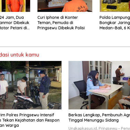
 24 Jam, Dua
Curi Iphone di Konter
Polda Lampung 
uranmor Dibekuk
Teman, Pemuda di
Bongkar Jarin
otor Petani di
Pringsewu Dibekuk Polisi
Medan–Bali, 6 
Ganja Digagal
asi untuk kamu
im Polres Pringsewu Intensif
Berkas Lengkap, Pembunuh Agn
le Tekan Kejahatan dan Respon
Tinggal Menunggu Sidang
ran Warga
Ungkapkasus.id, Pringsewu – Penyi