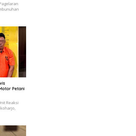
 Pagelaran
embunuhan
vis
Motor Petani
nit Reaksi
ukoharjo,