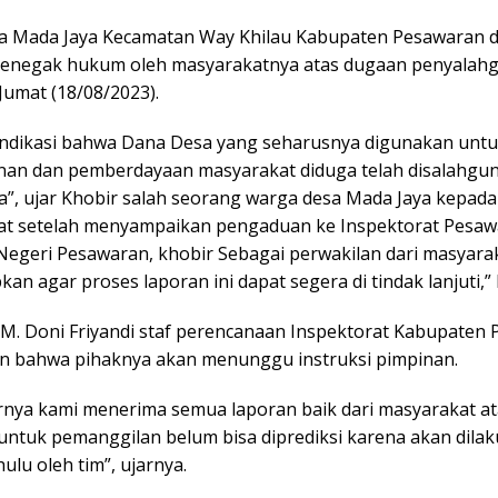
a Mada Jaya Kecamatan Way Khilau Kabupaten Pesawaran d
penegak hukum oleh masyarakatnya atas dugaan penyalah
Jumat (18/08/2023).
indikasi bahwa Dana Desa yang seharusnya digunakan unt
n dan pemberdayaan masyarakat diduga telah disalahgun
a”, ujar Khobir salah seorang warga desa Mada Jaya kepad
at setelah menyampaikan pengaduan ke Inspektorat Pesa
Negeri Pesawaran, khobir Sebagai perwakilan dari masyara
n agar proses laporan ini dapat segera di tindak lanjuti,
M. Doni Friyandi staf perencanaan Inspektorat Kabupaten
 bahwa pihaknya akan menunggu instruksi pimpinan.
rnya kami menerima semua laporan baik dari masyarakat a
 untuk pemanggilan belum bisa diprediksi karena akan dilak
hulu oleh tim”, ujarnya.