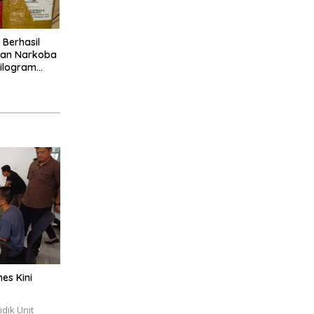
Berhasil
gan Narkoba
Kilogram
kan
es Kini
dik Unit