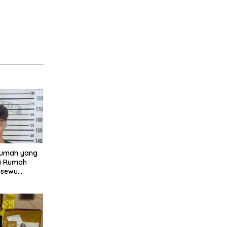
 Rumah yang
ri Rumah
gsewu
rga dan