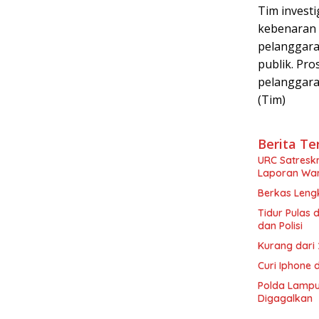
Tim invest
kebenaran d
pelanggara
publik. Pr
pelanggara
(Tim)
Berita Te
URC Satreskr
Laporan Wa
Berkas Leng
Tidur Pulas
dan Polisi
Kurang dari 
Curi Iphone 
Polda Lampu
Digagalkan