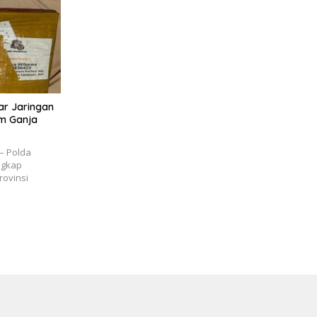
ar Jaringan
am Ganja
– Polda
ngkap
rovinsi