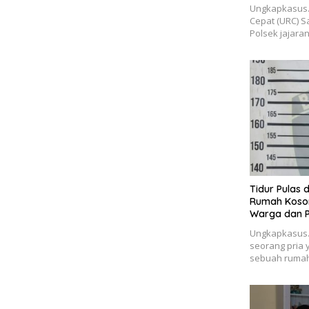
Ungkapkasus.i
Cepat (URC) S
Polsek jajara
Tidur Pulas 
Rumah Koson
Warga dan Po
Ungkapkasus.c
seorang pria
sebuah rumah