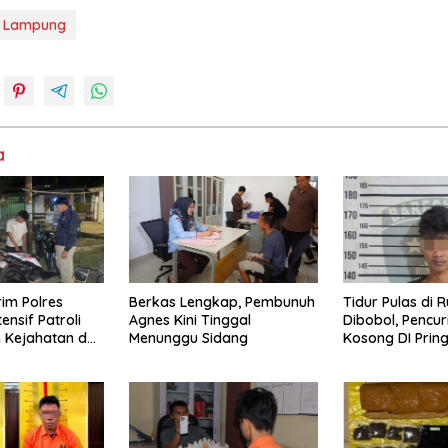
 Lampung
a
im Polres
Berkas Lengkap, Pembunuh
Tidur Pulas di
ensif Patroli
Agnes Kini Tinggal
Dibobol, Pencu
n Kejahatan dan
Menunggu Sidang
Kosong DI Prin
t Laporan
Diamankan Wa
Polisi