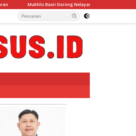
i Dorong Nelayan Manfaatkan Informasi Cuaca Melalui Sekolah