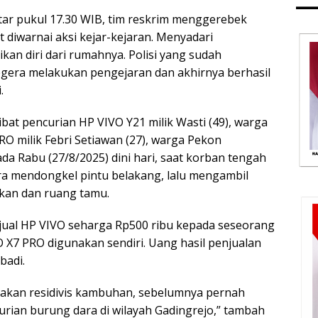
itar pukul 17.30 WIB, tim reskrim menggerebek
diwarnai aksi kejar-kejaran. Menyadari
kan diri dari rumahnya. Polisi yang sudah
gera melakukan pengejaran dan akhirnya berhasil
.
libat pencurian HP VIVO Y21 milik Wasti (49), warga
O milik Febri Setiawan (27), warga Pekon
ada Rabu (27/8/2025) dini hari, saat korban tengah
ara mendongkel pintu belakang, lalu mengambil
kan dan ruang tamu.
jual HP VIVO seharga Rp500 ribu kepada seseorang
 X7 PRO digunakan sendiri. Uang hasil penjualan
badi.
upakan residivis kambuhan, sebelumnya pernah
rian burung dara di wilayah Gadingrejo,” tambah