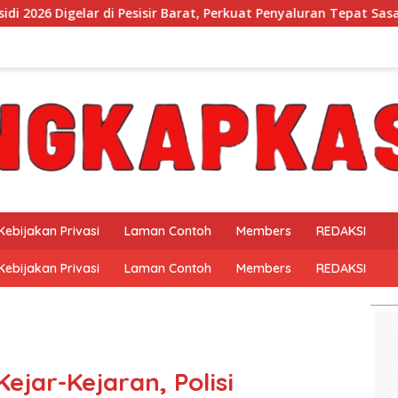
r Barat, Perkuat Penyaluran Tepat Sasaran
Mukhlis Basr
Kebijakan Privasi
Laman Contoh
Members
REDAKSI
Kebijakan Privasi
Laman Contoh
Members
REDAKSI
ejar-Kejaran, Polisi