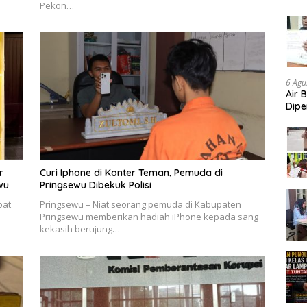
Pekon…
Aud
6 Agu
Air 
Dipe
Didu
Konf
r
Curi Iphone di Konter Teman, Pemuda di
wu
Pringsewu Dibekuk Polisi
pat
Pringsewu – Niat seorang pemuda di Kabupaten
Pringsewu memberikan hadiah iPhone kepada sang
kekasih berujung…