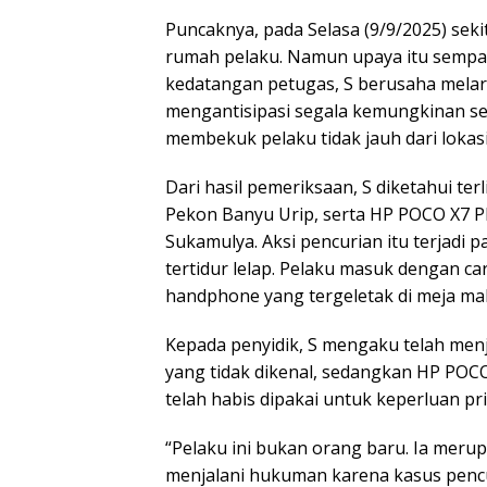
Puncaknya, pada Selasa (9/9/2025) sek
rumah pelaku. Namun upaya itu sempat 
kedatangan petugas, S berusaha melari
mengantisipasi segala kemungkinan se
membekuk pelaku tidak jauh dari lokasi
Dari hasil pemeriksaan, S diketahui ter
Pekon Banyu Urip, serta HP POCO X7 PR
Sukamulya. Aksi pencurian itu terjadi p
tertidur lelap. Pelaku masuk dengan c
handphone yang tergeletak di meja ma
Kepada penyidik, S mengaku telah men
yang tidak dikenal, sedangkan HP POCO
telah habis dipakai untuk keperluan pri
“Pelaku ini bukan orang baru. Ia mer
menjalani hukuman karena kasus pencu