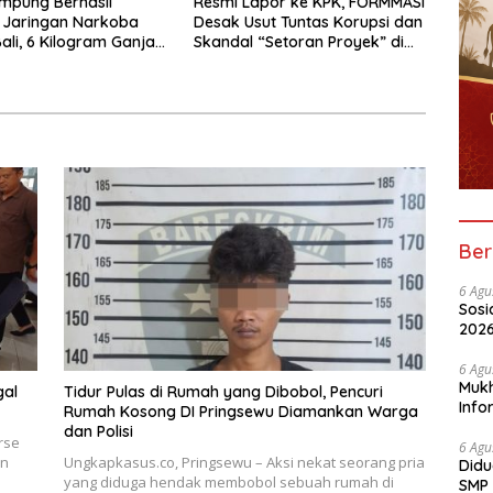
mpung Berhasil
Resmi Lapor ke KPK, FORMMASI
 Jaringan Narkoba
Desak Usut Tuntas Korupsi dan
li, 6 Kilogram Ganja
Skandal “Setoran Proyek” di
kan
BPBD Lampung
Ber
6 Agu
Sosi
2026
Peny
6 Agu
Mukh
gal
Tidur Pulas di Rumah yang Dibobol, Pencuri
Info
Rumah Kosong DI Pringsewu Diamankan Warga
Nela
dan Polisi
rse
6 Agu
an
Ungkapkasus.co, Pringsewu – Aksi nekat seorang pria
Didu
yang diduga hendak membobol sebuah rumah di
SMP 