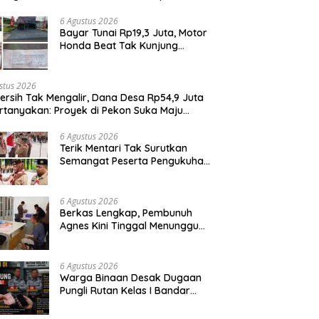
it Penggunaan Dana BOS
6 Agustus 2026
Bayar Tunai Rp19,3 Juta, Motor
Honda Beat Tak Kunjung
Diterima, Konsumen Lapor
Polisi
stus 2026
Bersih Tak Mengalir, Dana Desa Rp54,9 Juta
rtanyakan: Proyek di Pekon Suka Maju
ga Mangkrak, Peratin Diduga Hindari
irmasi
6 Agustus 2026
Terik Mentari Tak Surutkan
Semangat Peserta Pengukuhan
Gugus Depan Ponpes dan SMP
IT Muhammad Al-Fatih
6 Agustus 2026
Berkas Lengkap, Pembunuh
Agnes Kini Tinggal Menunggu
Sidang
6 Agustus 2026
Warga Binaan Desak Dugaan
Pungli Rutan Kelas I Bandar
Lampung Diusut Tuntas