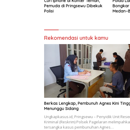
Curi Iphone di Konter Teman,
Polda La
Pemuda di Pringsewu Dibekuk
Bongkar
Polisi
Medan–Ba
Digagal
Rekomendasi untuk kamu
Berkas Lengkap, Pembunuh Agnes Kini Ting
Menunggu Sidang
Ungkapkasus.id, Pringsewu – Penyidik Unit Rese
Kriminal (Reskrim) Polsek Pagelaran melimpahk
tersangka kasus pembunuhan Agnes…