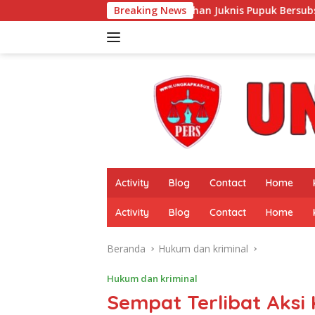
Langsung
lisasi Perubahan Juknis Pupuk Bersubsidi 2026 Digelar di Pesisi
Breaking News
ke
konten
Activity
Blog
Contact
Home
Activity
Blog
Contact
Home
Beranda
Hukum dan kriminal
Hukum dan kriminal
Sempat Terlibat Aksi K