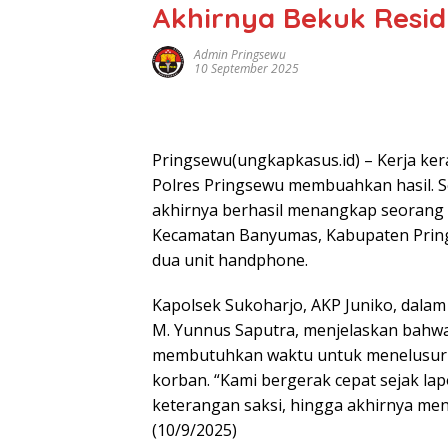
Akhirnya Bekuk Residi
Admin Pringsewu
10 September 2025
Pringsewu(ungkapkasus.id) – Kerja ker
Polres Pringsewu membuahkan hasil. Se
akhirnya berhasil menangkap seorang p
Kecamatan Banyumas, Kabupaten Pring
dua unit handphone.
Kapolsek Sukoharjo, AKP Juniko, dala
M. Yunnus Saputra, menjelaskan bahw
membutuhkan waktu untuk menelusuri j
korban. “Kami bergerak cepat sejak l
keterangan saksi, hingga akhirnya men
(10/9/2025)