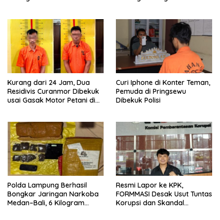
Diamankan Warga dan Polisi
Kurang dari 24 Jam, Dua
Curi Iphone di Konter Teman,
Residivis Curanmor Dibekuk
Pemuda di Pringsewu
usai Gasak Motor Petani di
Dibekuk Polisi
Pringsewu
Polda Lampung Berhasil
Resmi Lapor ke KPK,
Bongkar Jaringan Narkoba
FORMMASI Desak Usut Tuntas
Medan–Bali, 6 Kilogram
Korupsi dan Skandal
Ganja Digagalkan
“Setoran Proyek” di BPBD