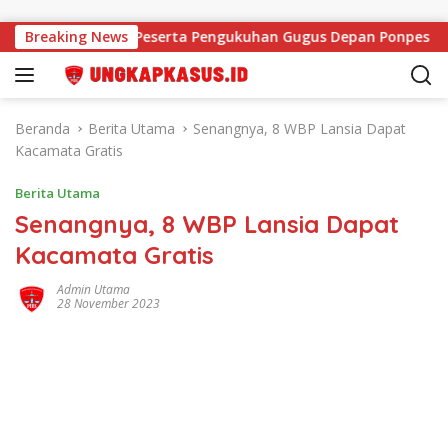
Langsung ke konten
kan Semangat Peserta Pengukuhan Gugus Depan Ponpes dan SM
Breaking News
Beranda
Berita Utama
Senangnya, 8 WBP Lansia Dapat
Kacamata Gratis
Berita Utama
Senangnya, 8 WBP Lansia Dapat
Kacamata Gratis
Admin Utama
28 November 2023