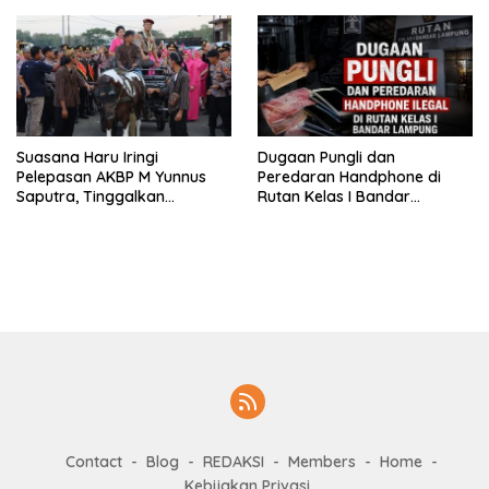
Tuntas
SDN 1 Teluk Betung Selatan
Suasana Haru Iringi
Dugaan Pungli dan
Pelepasan AKBP M Yunnus
Peredaran Handphone di
Saputra, Tinggalkan
Rutan Kelas I Bandar
Mapolres Pringsewu Naik
Lampung, APH Diminta Turun
Kereta Kuda
Tangan
Contact
Blog
REDAKSI
Members
Home
Kebijakan Privasi