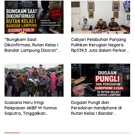
“Bungkam Saat
Cabjari Pelabuhan Panjang
Dikonfirmasi, Rutan Kelas I
Pulihkan Kerugian Negara
Bandar Lampung Disorot”
Rp339,5 Juta dalam Perkara
Dugaan Pungli Diminta Diusut
Dugaan Korupsi Dana BOS
Tuntas
SDN 1 Teluk Betung Selatan
Suasana Haru Iringi
Dugaan Pungli dan
Pelepasan AKBP M Yunnus
Peredaran Handphone di
Saputra, Tinggalkan
Rutan Kelas I Bandar
Mapolres Pringsewu Naik
Lampung, APH Diminta Turun
Kereta Kuda
Tangan