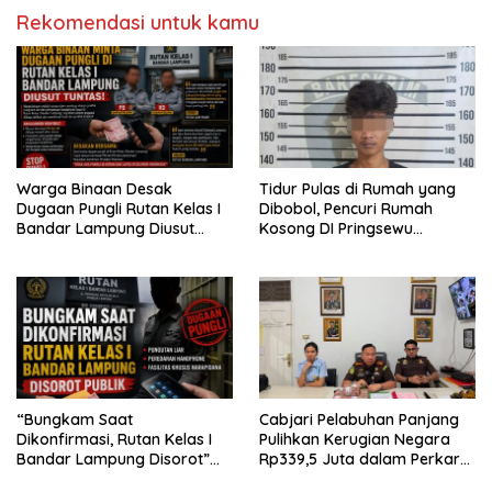
Rekomendasi untuk kamu
Warga Binaan Desak
Tidur Pulas di Rumah yang
Dugaan Pungli Rutan Kelas I
Dibobol, Pencuri Rumah
Bandar Lampung Diusut
Kosong DI Pringsewu
Tuntas
Diamankan Warga dan Polisi
“Bungkam Saat
Cabjari Pelabuhan Panjang
Dikonfirmasi, Rutan Kelas I
Pulihkan Kerugian Negara
Bandar Lampung Disorot”
Rp339,5 Juta dalam Perkara
Dugaan Pungli Diminta Diusut
Dugaan Korupsi Dana BOS