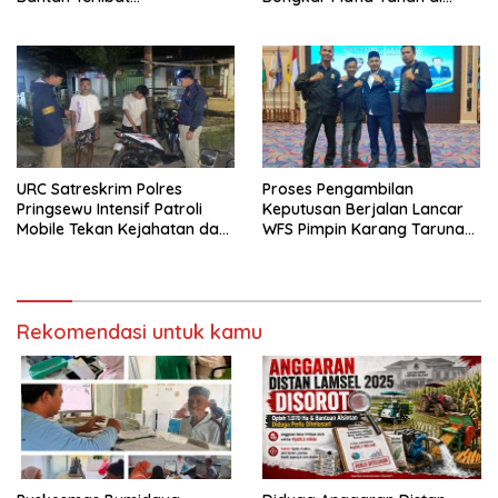
Keberangkatannya ke
Kawasan Register 41, 42, 44,
Yogyakarta
dan 46 di Way Kanan
URC Satreskrim Polres
Proses Pengambilan
Pringsewu Intensif Patroli
Keputusan Berjalan Lancar
Mobile Tekan Kejahatan dan
WFS Pimpin Karang Taruna
Respon Cepat Laporan
Provinsi Lampung Priode
Warga
2026-2031*
Rekomendasi untuk kamu