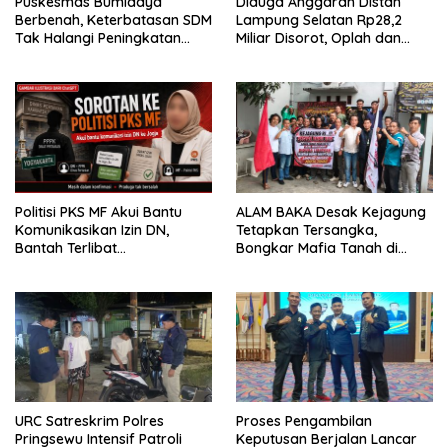
‎Puskesmas Bumidaya
Diduga Anggaran Distan
Berbenah, Keterbatasan SDM
Lampung Selatan Rp28,2
Tak Halangi Peningkatan
Miliar Disorot, Oplah dan
Pelayanan
Bantuan Alsintan 2025
Dipertanyakan
Politisi PKS MF Akui Bantu
ALAM BAKA Desak Kejagung
Komunikasikan Izin DN,
Tetapkan Tersangka,
Bantah Terlibat
Bongkar Mafia Tanah di
Keberangkatannya ke
Kawasan Register 41, 42, 44,
Yogyakarta
dan 46 di Way Kanan
URC Satreskrim Polres
Proses Pengambilan
Pringsewu Intensif Patroli
Keputusan Berjalan Lancar