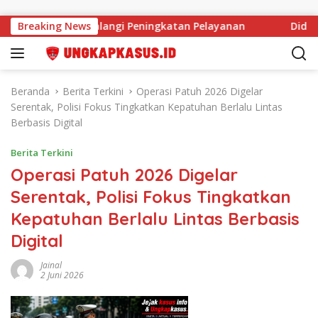
Langsung ke konten
 SDM Tak Halangi Peningkatan Pelayanan
Breaking News
Diduga Angga
Beranda
Berita Terkini
Operasi Patuh 2026 Digelar
Serentak, Polisi Fokus Tingkatkan Kepatuhan Berlalu Lintas
Berbasis Digital
Berita Terkini
Operasi Patuh 2026 Digelar
Serentak, Polisi Fokus Tingkatkan
Kepatuhan Berlalu Lintas Berbasis
Digital
Jainal
2 Juni 2026