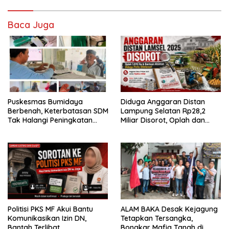
Baca Juga
‎Puskesmas Bumidaya
Diduga Anggaran Distan
Berbenah, Keterbatasan SDM
Lampung Selatan Rp28,2
Tak Halangi Peningkatan
Miliar Disorot, Oplah dan
Pelayanan
Bantuan Alsintan 2025
Dipertanyakan
Politisi PKS MF Akui Bantu
ALAM BAKA Desak Kejagung
Komunikasikan Izin DN,
Tetapkan Tersangka,
Bantah Terlibat
Bongkar Mafia Tanah di