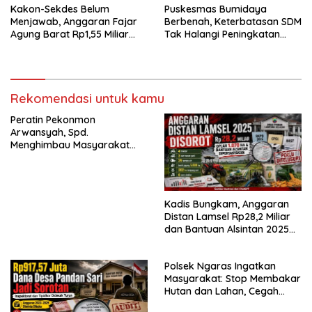
Kakon-Sekdes Belum
‎Puskesmas Bumidaya
Menjawab, Anggaran Fajar
Berbenah, Keterbatasan SDM
Agung Barat Rp1,55 Miliar
Tak Halangi Peningkatan
APH Segara Audit
Pelayanan
Rekomendasi untuk kamu
Peratin Pekonmon
Arwansyah, Spd.
Menghimbau Masyarakat
Binaannya Stop Membakar
Hutan dan Lahan, Pada
Musim Kemarau.
Kadis Bungkam, Anggaran
Distan Lamsel Rp28,2 Miliar
dan Bantuan Alsintan 2025
Dipertanyakan
Polsek Ngaras Ingatkan
Masyarakat: Stop Membakar
Hutan dan Lahan, Cegah
Karhutla Sejak Dini