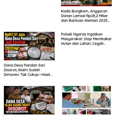
Musim Kemarau.
Kadis Bungkam, Anggaran
Distan Lamsel Rp28,2 Miliar
dan Bantuan Alsintan 2025
Dipertanyakan
Polsek Ngaras Ingatkan
Masyarakat: Stop Membakar
Hutan dan Lahan, Cegah
Karhutla Sejak Dini
Dana Desa Pandan Sari
Disorot, Klaim Sudah
Dimonev Tak Cukup—Hasil
Audit Diminta Dibuka