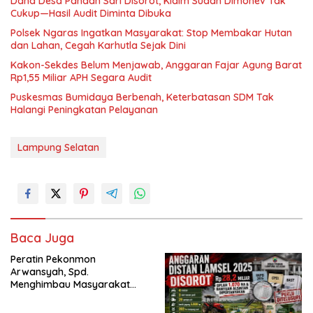
Dana Desa Pandan Sari Disorot, Klaim Sudah Dimonev Tak
Cukup—Hasil Audit Diminta Dibuka
Polsek Ngaras Ingatkan Masyarakat: Stop Membakar Hutan
dan Lahan, Cegah Karhutla Sejak Dini
Kakon-Sekdes Belum Menjawab, Anggaran Fajar Agung Barat
Rp1,55 Miliar APH Segara Audit
‎Puskesmas Bumidaya Berbenah, Keterbatasan SDM Tak
Halangi Peningkatan Pelayanan
Lampung Selatan
Baca Juga
Peratin Pekonmon
Arwansyah, Spd.
Menghimbau Masyarakat
Binaannya Stop Membakar
Hutan dan Lahan, Pada