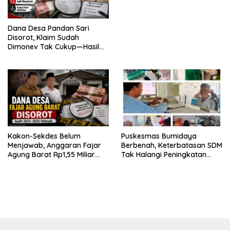
Dana Desa Pandan Sari
Disorot, Klaim Sudah
Dimonev Tak Cukup—Hasil
Audit Diminta Dibuka
Kakon-Sekdes Belum
‎Puskesmas Bumidaya
Menjawab, Anggaran Fajar
Berbenah, Keterbatasan SDM
Agung Barat Rp1,55 Miliar
Tak Halangi Peningkatan
APH Segara Audit
Pelayanan