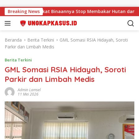
Langsung ke konten
au Masyarakat Binaannya Stop Membakar Hutan dan Lahan, P
Breaking News
Beranda
Berita Terkini
‎GML Somasi RSIA Hidayah, Soroti
Parkir dan Limbah Medis
Berita Terkini
‎GML Somasi RSIA Hidayah, Soroti
Parkir dan Limbah Medis
Admin Lamsel
11 Mei 2026