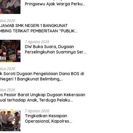
Pringsewu Ajak Warga Perkuat
Kamtibmas
stus 2026
 JAWAB SMK NEGERI 1 BANGKUNAT
MBING TERKAIT PEMBERITAAN “PUBLIK
OTI DUGAAN PENGELOLAAN DANA BOS DI
NEGERI 1 BANGKUNAT BELIMBING,
7 Agustus 2026
DW Buka Suara, Dugaan
NSPARANSI ANGGARAN JADI PERHATIAN” DI
Perselingkuhan Suaminya Seret
KAPKASUS.ID TANGGAL 7 AGUSTUS 2026
Oknum Dewan Demokrat AM;
Politisi PKS MF Turut Disebut
stus 2026
ik Soroti Dugaan Pengelolaan Dana BOS di
Negeri 1 Bangkunat Belimbing,
sparansi Anggaran Jadi Perhatian
stus 2026
es Pesisir Barat Ungkap Dugaan Kekerasan
ual terhadap Anak, Terduga Pelaku
mankan
7 Agustus 2026
Tingkatkan Kesiapan
Operasional, Kapolres
Pringsewu Periksa Senjata Api
Dinas