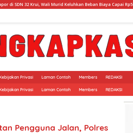
d Keluhkan Beban Biaya Capai Rp530 Ribu Per Siswa
‎P
Kebijakan Privasi
Laman Contoh
Members
REDAKSI
Kebijakan Privasi
Laman Contoh
Members
REDAKSI
an Pengguna Jalan, Polres