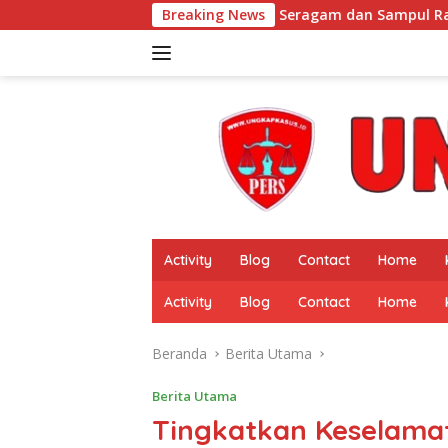
Langsung
 Pungutan Seragam dan Sampul Rapor di SDN 32 Krui, Wali Muri
Breaking News
ke
konten
Activity
Blog
Contact
Home
Activity
Blog
Contact
Home
Beranda
Berita Utama
Berita Utama
Tingkatkan Keselamat