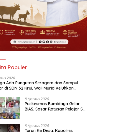
ita Populer
stus 2026
uga Ada Pungutan Seragam dan Sampul
r di SDN 32 Krui, Wali Murid Keluhkan
n Biaya Capai Rp530 Ribu Per Siswa
8 Agustus 2026
‎Puskesmas Bumidaya Gelar
BIAS, Sasar Ratusan Pelajar SD
hingga SMP
8 Agustus 2026
Turun Ke Desa, Kapolres