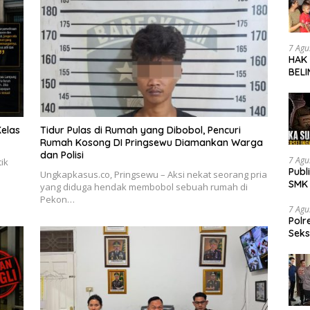
7 Agu
HAK
BELI
SOR
SMK 
TRA
UNG
elas
Tidur Pulas di Rumah yang Dibobol, Pencuri
Rumah Kosong DI Pringsewu Diamankan Warga
dan Polisi
7 Agu
ik
Publ
Ungkapkasus.co, Pringsewu – Aksi nekat seorang pria
SMK 
yang diduga hendak membobol sebuah rumah di
Tran
Pekon…
7 Agu
Polr
Seks
Dia