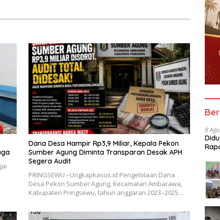
SDN 1 Teluk Betung Selatan
Ber
8 Agu
Did
Dana Desa Hampir Rp3,9 Miliar, Kepala Pekon
Rapo
aga
Sumber Agung Diminta Transparan Desak APH
Beba
Segera Audit
gai
PRINGSEWU –Ungkapkasus.id Pengelolaan Dana
Desa Pekon Sumber Agung, Kecamatan Ambarawa,
Kabupaten Pringsewu, tahun anggaran 2023–2025…