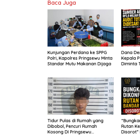
Baca Juga
Kunjungan Perdana ke SPPG
Dana Des
Polri, Kapolres Pringsewu Minta
Kepala 
Standar Mutu Makanan Dijaga
Diminta 
Segera A
Tidur Pulas di Rumah yang
“Bungkam
Dibobol, Pencuri Rumah
Rutan Ke
Kosong DI Pringsewu
Disorot”
Diamankan Warga dan Polisi
Diusut T