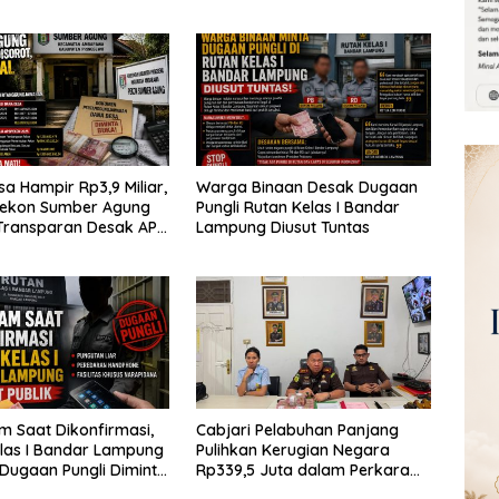
a Hampir Rp3,9 Miliar,
Warga Binaan Desak Dugaan
Pekon Sumber Agung
Pungli Rutan Kelas I Bandar
Transparan Desak APH
Lampung Diusut Tuntas
udit
 Saat Dikonfirmasi,
Cabjari Pelabuhan Panjang
las I Bandar Lampung
Pulihkan Kerugian Negara
 Dugaan Pungli Diminta
Rp339,5 Juta dalam Perkara
untas
Dugaan Korupsi Dana BOS