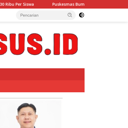
uskesmas Bumidaya Gelar BIAS, Sasar Ratusan Pelajar SD hingg