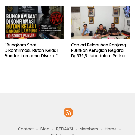
“Bungkam Saat
Cabjari Pelabuhan Panjang
Dikonfirmasi, Rutan Kelas I
Pulihkan Kerugian Negara
Bandar Lampung Disorot”
Rp339,5 Juta dalam Perkara
Dugaan Pungli Diminta Diusut
Dugaan Korupsi Dana BOS
Tuntas
SDN 1 Teluk Betung Selatan
Contact
Blog
REDAKSI
Members
Home