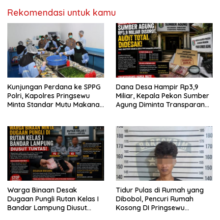
Rekomendasi untuk kamu
Kunjungan Perdana ke SPPG
Dana Desa Hampir Rp3,9
Polri, Kapolres Pringsewu
Miliar, Kepala Pekon Sumber
Minta Standar Mutu Makanan
Agung Diminta Transparan
Dijaga
Desak APH Segera Audit
Warga Binaan Desak
Tidur Pulas di Rumah yang
Dugaan Pungli Rutan Kelas I
Dibobol, Pencuri Rumah
Bandar Lampung Diusut
Kosong DI Pringsewu
Tuntas
Diamankan Warga dan Polisi