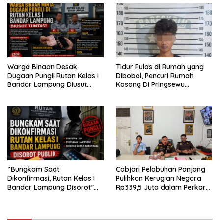
Warga Binaan Desak
Tidur Pulas di Rumah yang
Dugaan Pungli Rutan Kelas I
Dibobol, Pencuri Rumah
Bandar Lampung Diusut
Kosong DI Pringsewu
Tuntas
Diamankan Warga dan Polisi
“Bungkam Saat
Cabjari Pelabuhan Panjang
Dikonfirmasi, Rutan Kelas I
Pulihkan Kerugian Negara
Bandar Lampung Disorot”
Rp339,5 Juta dalam Perkara
Dugaan Pungli Diminta Diusut
Dugaan Korupsi Dana BOS
Tuntas
SDN 1 Teluk Betung Selatan