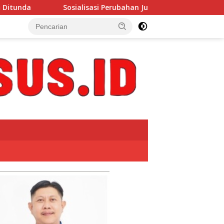
sasi Perubahan Juknis Pupuk Bersubsidi 2026 Digelar di Pesisir 