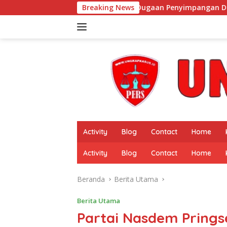
Langsung
Dugaan Penyimpangan Dana Desa Pekon Pardasuka
Breaking News
ke
konten
Activity
Blog
Contact
Home
Activity
Blog
Contact
Home
Beranda
Berita Utama
Berita Utama
Partai Nasdem Prings