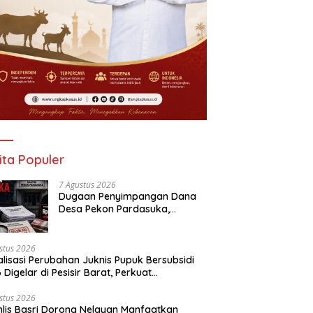
ita Populer
7 Agustus 2026
Dugaan Penyimpangan Dana
Desa Pekon Pardasuka,
Desakan Audit Menyeluruh Tak
Bisa Ditunda
stus 2026
alisasi Perubahan Juknis Pupuk Bersubsidi
 Digelar di Pesisir Barat, Perkuat
aluran Tepat Sasaran
stus 2026
lis Basri Dorong Nelayan Manfaatkan