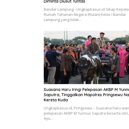
Diminta Diusut Tuntas
Bandar Lampung –Ungkapkasus.id Sikap Kepala
Rumah Tahanan Negara (Rutan) Kelas I Bandar
Lampung yang tidak…
Suasana Haru Iringi Pelepasan AKBP M Yunn
Saputra, Tinggalkan Mapolres Pringsewu Na
Kereta Kuda
Ungkapkasus.id, Pringsewu – Suasana haru wa
pelepasan AKBP M Yunnus Saputra beserta istri,
Ayu…