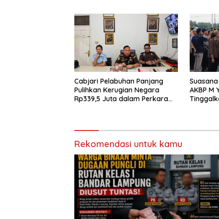
Diamanka
Cabjari Pelabuhan Panjang
Suasana 
Pulihkan Kerugian Negara
AKBP M Y
Rp339,5 Juta dalam Perkara
Tinggalk
Dugaan Korupsi Dana BOS
Pringsew
SDN 1 Teluk Betung Selatan
Rekomendasi untuk kamu