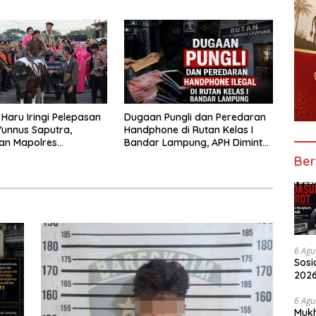
n Warga dan Polisi
Diusut Tuntas
Haru Iringi Pelepasan
Dugaan Pungli dan Peredaran
unnus Saputra,
Handphone di Rutan Kelas I
an Mapolres
Bandar Lampung, APH Diminta
u Naik Kereta Kuda
Turun Tangan
Ber
6 Agu
Sosi
2026
Peny
6 Agu
Mukh