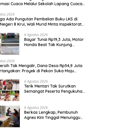
rmasi Cuaca Melalui Sekolah Lapang Cuaca
yan 2026
stus 2026
ga Ada Pungutan Pembelian Buku LKS di
Negeri 8 Krui, Wali Murid Minta Inspektorat
it Penggunaan Dana BOS
6 Agustus 2026
Bayar Tunai Rp19,3 Juta, Motor
Honda Beat Tak Kunjung
Diterima, Konsumen Lapor
Polisi
stus 2026
Bersih Tak Mengalir, Dana Desa Rp54,9 Juta
rtanyakan: Proyek di Pekon Suka Maju
ga Mangkrak, Peratin Diduga Hindari
irmasi
6 Agustus 2026
Terik Mentari Tak Surutkan
Semangat Peserta Pengukuhan
Gugus Depan Ponpes dan SMP
IT Muhammad Al-Fatih
6 Agustus 2026
Berkas Lengkap, Pembunuh
Agnes Kini Tinggal Menunggu
Sidang