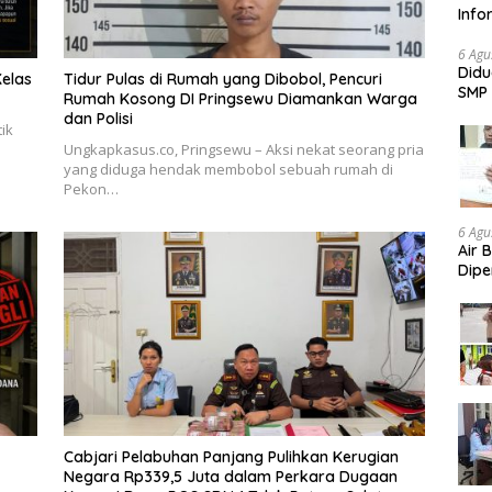
Info
Nela
6 Agu
Didu
elas
Tidur Pulas di Rumah yang Dibobol, Pencuri
SMP 
Rumah Kosong DI Pringsewu Diamankan Warga
Aud
dan Polisi
ik
Ungkapkasus.co, Pringsewu – Aksi nekat seorang pria
yang diduga hendak membobol sebuah rumah di
Pekon…
6 Agu
Air 
Dipe
Didu
Konf
Cabjari Pelabuhan Panjang Pulihkan Kerugian
Negara Rp339,5 Juta dalam Perkara Dugaan