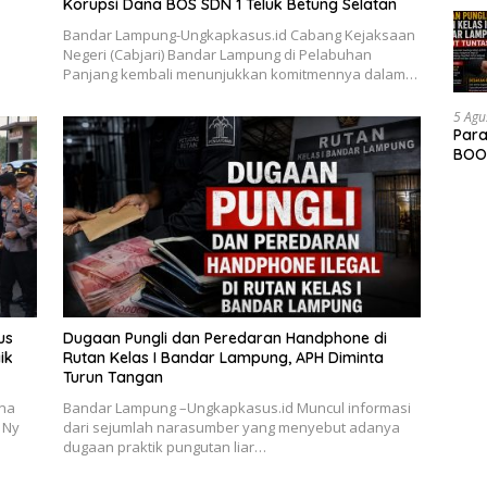
Korupsi Dana BOS SDN 1 Teluk Betung Selatan
Bandar Lampung-Ungkapkasus.id Cabang Kejaksaan
Negeri (Cabjari) Bandar Lampung di Pelabuhan
Panjang kembali menunjukkan komitmennya dalam…
5 Agu
Para
BOOM
us
Dugaan Pungli dan Peredaran Handphone di
ik
Rutan Kelas I Bandar Lampung, APH Diminta
Turun Tangan
rna
Bandar Lampung –Ungkapkasus.id Muncul informasi
 Ny
dari sejumlah narasumber yang menyebut adanya
dugaan praktik pungutan liar…