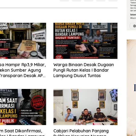
a Hampir Rp3,9 Miliar,
Warga Binaan Desak Dugaan
Pekon Sumber Agung
Pungli Rutan Kelas I Bandar
Transparan Desak APH
Lampung Diusut Tuntas
udit
 Saat Dikonfirmasi,
Cabjari Pelabuhan Panjang