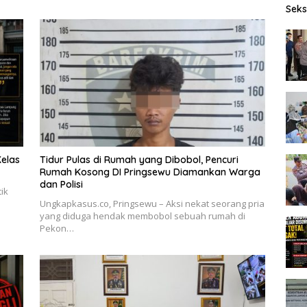
Seks
Dia
elas
Tidur Pulas di Rumah yang Dibobol, Pencuri
Rumah Kosong DI Pringsewu Diamankan Warga
dan Polisi
ik
Ungkapkasus.co, Pringsewu – Aksi nekat seorang pria
yang diduga hendak membobol sebuah rumah di
Pekon…