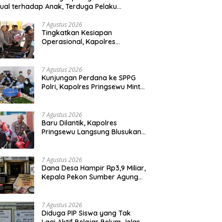
ual terhadap Anak, Terduga Pelaku
mankan
7 Agustus 2026
Tingkatkan Kesiapan
Operasional, Kapolres
Pringsewu Periksa Senjata Api
Dinas
7 Agustus 2026
Kunjungan Perdana ke SPPG
Polri, Kapolres Pringsewu Minta
Standar Mutu Makanan Dijaga
7 Agustus 2026
Baru Dilantik, Kapolres
Pringsewu Langsung Blusukan
dan Berbagi Sembako Dan
Bendera
7 Agustus 2026
Dana Desa Hampir Rp3,9 Miliar,
Kepala Pekon Sumber Agung
Diminta Transparan Desak APH
Segera Audit
7 Agustus 2026
‎Diduga PIP Siswa yang Tak
Lagi Aktif Belajar Belum Jelas,