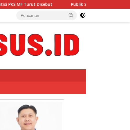
isebut
Publik Soroti Dugaan Pengelolaan Dana BOS di 