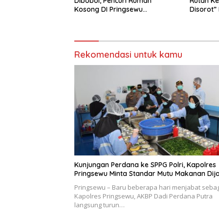
Dibobol, Pencuri Rumah
Rutan Ke
Kosong DI Pringsewu
Disorot”
Diamankan Warga dan Polisi
Diusut T
Rekomendasi untuk kamu
Kunjungan Perdana ke SPPG Polri, Kapolres
Pringsewu Minta Standar Mutu Makanan Dij
Pringsewu – Baru beberapa hari menjabat seba
Kapolres Pringsewu, AKBP Dadi Perdana Putra
langsung turun…