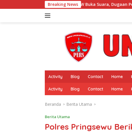
Langsung
DW Buka Suara, Dugaan Perselingkuhan Suami
Breaking News
ke
konten
Activity
Blog
Contact
Home
Activity
Blog
Contact
Home
Beranda
Berita Utama
Berita Utama
Polres Pringsewu Ber