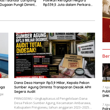
las I Bandar Lampung
Pulihkan Kerugian Negara
 Dugaan Pungli Diminta
Rp339,5 Juta dalam Perkara
untas
Dugaan Korupsi Dana BOS
SDN 1 Teluk Betung Selatan
Ber
Dana Desa Hampir Rp3,9 Miliar, Kepala Pekon
aga
Sumber Agung Diminta Transparan Desak APH
7 Agu
Publ
Segera Audit
gai
SMK 
PRINGSEWU –Ungkapkasus.id Pengelolaan Dana
Tran
Desa Pekon Sumber Agung, Kecamatan Ambarawa,
7 Agu
Kabupaten Pringsewu, tahun anggaran 2023–2025…
Polr