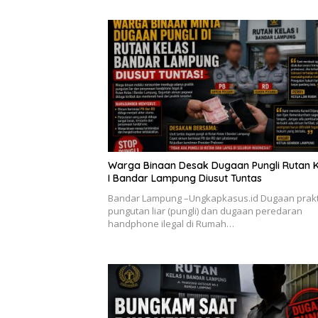
Warga Binaan Desak Dugaan Pungli Rutan K
I Bandar Lampung Diusut Tuntas
Bandar Lampung –Ungkapkasus.id Dugaan prakt
pungutan liar (pungli) dan dugaan peredaran
handphone ilegal di Rumah…