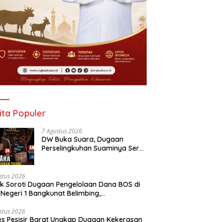
ita Populer
7 Agustus 2026
DW Buka Suara, Dugaan
Perselingkuhan Suaminya Seret
Oknum Dewan Demokrat AM;
Politisi PKS MF Turut Disebut
stus 2026
ik Soroti Dugaan Pengelolaan Dana BOS di
Negeri 1 Bangkunat Belimbing,
sparansi Anggaran Jadi Perhatian
stus 2026
es Pesisir Barat Ungkap Dugaan Kekerasan