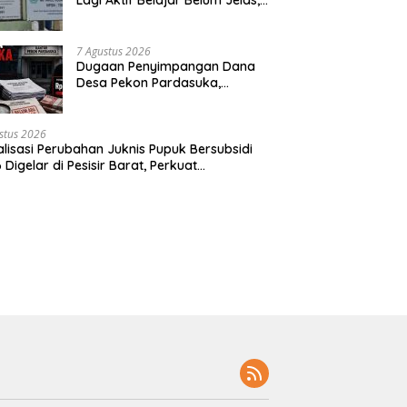
Orang Tua Pertanyakan Status
Ijazah Elektronik
7 Agustus 2026
Dugaan Penyimpangan Dana
Desa Pekon Pardasuka,
Desakan Audit Menyeluruh Tak
Bisa Ditunda
stus 2026
alisasi Perubahan Juknis Pupuk Bersubsidi
 Digelar di Pesisir Barat, Perkuat
aluran Tepat Sasaran