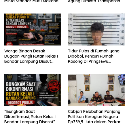
Minta Standar Mutu Makanan
Agung Diminta Transparan
Dijaga
Desak APH Segera Audit
Warga Binaan Desak
Tidur Pulas di Rumah yang
Dugaan Pungli Rutan Kelas I
Dibobol, Pencuri Rumah
Bandar Lampung Diusut
Kosong DI Pringsewu
Tuntas
Diamankan Warga dan Polisi
“Bungkam Saat
Cabjari Pelabuhan Panjang
Dikonfirmasi, Rutan Kelas I
Pulihkan Kerugian Negara
Bandar Lampung Disorot”
Rp339,5 Juta dalam Perkara
Dugaan Pungli Diminta Diusut
Dugaan Korupsi Dana BOS