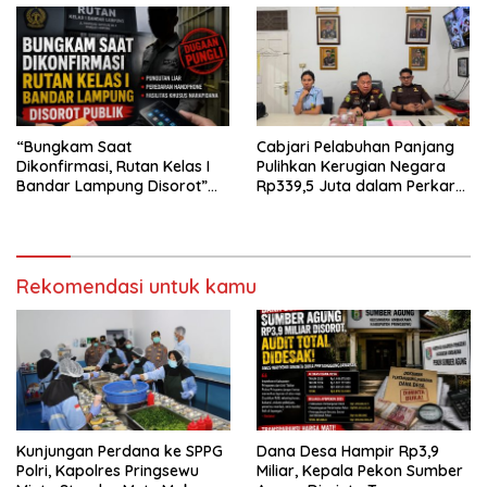
“Bungkam Saat
Cabjari Pelabuhan Panjang
Dikonfirmasi, Rutan Kelas I
Pulihkan Kerugian Negara
Bandar Lampung Disorot”
Rp339,5 Juta dalam Perkara
Dugaan Pungli Diminta Diusut
Dugaan Korupsi Dana BOS
Tuntas
SDN 1 Teluk Betung Selatan
Rekomendasi untuk kamu
Kunjungan Perdana ke SPPG
Dana Desa Hampir Rp3,9
Polri, Kapolres Pringsewu
Miliar, Kepala Pekon Sumber