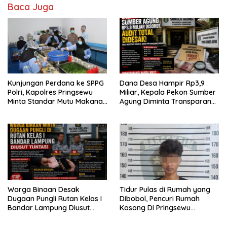
Baca Juga
Kunjungan Perdana ke SPPG
Dana Desa Hampir Rp3,9
Polri, Kapolres Pringsewu
Miliar, Kepala Pekon Sumber
Minta Standar Mutu Makanan
Agung Diminta Transparan
Dijaga
Desak APH Segera Audit
Warga Binaan Desak
Tidur Pulas di Rumah yang
Dugaan Pungli Rutan Kelas I
Dibobol, Pencuri Rumah
Bandar Lampung Diusut
Kosong DI Pringsewu
Tuntas
Diamankan Warga dan Polisi