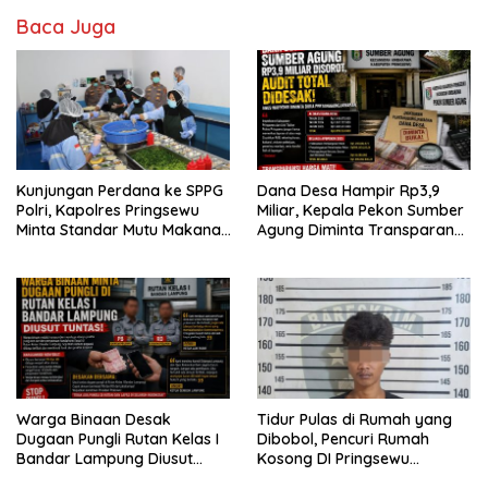
Baca Juga
Kunjungan Perdana ke SPPG
Dana Desa Hampir Rp3,9
Polri, Kapolres Pringsewu
Miliar, Kepala Pekon Sumber
Minta Standar Mutu Makanan
Agung Diminta Transparan
Dijaga
Desak APH Segera Audit
Warga Binaan Desak
Tidur Pulas di Rumah yang
Dugaan Pungli Rutan Kelas I
Dibobol, Pencuri Rumah
Bandar Lampung Diusut
Kosong DI Pringsewu
Tuntas
Diamankan Warga dan Polisi