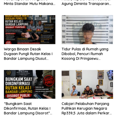
Minta Standar Mutu Makanan
Agung Diminta Transparan
Dijaga
Desak APH Segera Audit
Warga Binaan Desak
Tidur Pulas di Rumah yang
Dugaan Pungli Rutan Kelas I
Dibobol, Pencuri Rumah
Bandar Lampung Diusut
Kosong DI Pringsewu
Tuntas
Diamankan Warga dan Polisi
“Bungkam Saat
Cabjari Pelabuhan Panjang
Dikonfirmasi, Rutan Kelas I
Pulihkan Kerugian Negara
Bandar Lampung Disorot”
Rp339,5 Juta dalam Perkara