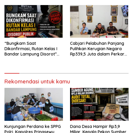
“Bungkam Saat
Cabjari Pelabuhan Panjang
Dikonfirmasi, Rutan Kelas I
Pulihkan Kerugian Negara
Bandar Lampung Disorot”
Rp339,5 Juta dalam Perkara
Dugaan Pungli Diminta Diusut
Dugaan Korupsi Dana BOS
Tuntas
SDN 1 Teluk Betung Selatan
Rekomendasi untuk kamu
Kunjungan Perdana ke SPPG
Dana Desa Hampir Rp3,9
Polri, Kapolres Pringsewu
Miliar, Kepala Pekon Sumber