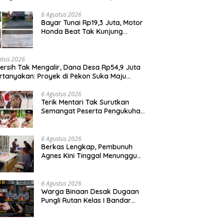
it Penggunaan Dana BOS
6 Agustus 2026
Bayar Tunai Rp19,3 Juta, Motor
Honda Beat Tak Kunjung
Diterima, Konsumen Lapor
Polisi
stus 2026
Bersih Tak Mengalir, Dana Desa Rp54,9 Juta
rtanyakan: Proyek di Pekon Suka Maju
ga Mangkrak, Peratin Diduga Hindari
irmasi
6 Agustus 2026
Terik Mentari Tak Surutkan
Semangat Peserta Pengukuhan
Gugus Depan Ponpes dan SMP
IT Muhammad Al-Fatih
6 Agustus 2026
Berkas Lengkap, Pembunuh
Agnes Kini Tinggal Menunggu
Sidang
6 Agustus 2026
Warga Binaan Desak Dugaan
Pungli Rutan Kelas I Bandar
Lampung Diusut Tuntas