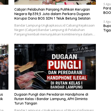
5 Agu
Para
Cabjari Pelabuhan Panjang Pulihkan Kerugian
BOOM
Negara Rp339,5 Juta dalam Perkara Dugaan
Korupsi Dana BOS SDN 1 Teluk Betung Selatan
5 Agu
Bandar Lampung-Ungkapkasus.id Cabang Kejaksaan
Bupa
Negeri (Cabjari) Bandar Lampung di Pelabuhan
Tiga
Panjang kembali menunjukkan komitmennya dalam…
Dipe
us
Dugaan Pungli dan Peredaran Handphone di
ik
Rutan Kelas I Bandar Lampung, APH Diminta
Turun Tangan
rna
Bandar Lampung –Ungkapkasus.id Muncul informasi