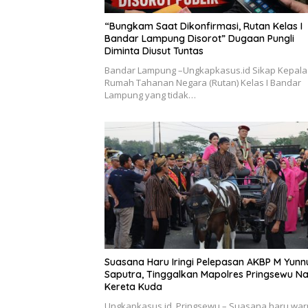
“Bungkam Saat Dikonfirmasi, Rutan Kelas I
Bandar Lampung Disorot” Dugaan Pungli
Diminta Diusut Tuntas
Bandar Lampung –Ungkapkasus.id Sikap Kepala
Rumah Tahanan Negara (Rutan) Kelas I Bandar
Lampung yang tidak…
Suasana Haru Iringi Pelepasan AKBP M Yunn
Saputra, Tinggalkan Mapolres Pringsewu Na
Kereta Kuda
Ungkapkasus.id, Pringsewu – Suasana haru wa