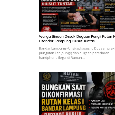
Warga Binaan Desak Dugaan Pungli Rutan K
I Bandar Lampung Diusut Tuntas
Bandar Lampung –Ungkapkasus.id Dugaan prakt
pungutan liar (pungli) dan dugaan peredaran
handphone ilegal di Rumah…