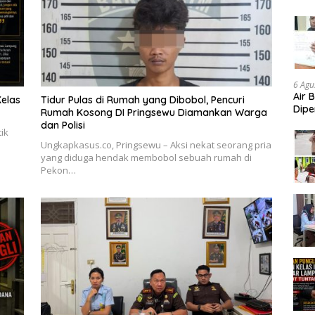
Aud
6 Agu
Air 
elas
Tidur Pulas di Rumah yang Dibobol, Pencuri
Dipe
Rumah Kosong DI Pringsewu Diamankan Warga
Didu
dan Polisi
ik
Konf
Ungkapkasus.co, Pringsewu – Aksi nekat seorang pria
yang diduga hendak membobol sebuah rumah di
Pekon…