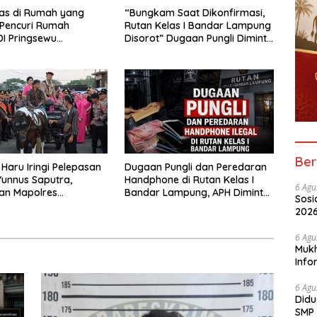
las di Rumah yang
“Bungkam Saat Dikonfirmasi,
 Pencuri Rumah
Rutan Kelas I Bandar Lampung
I Pringsewu
Disorot” Dugaan Pungli Diminta
n Warga dan Polisi
Diusut Tuntas
Ber
Haru Iringi Pelepasan
Dugaan Pungli dan Peredaran
unnus Saputra,
Handphone di Rutan Kelas I
6 Agu
an Mapolres
Bandar Lampung, APH Diminta
Sosi
u Naik Kereta Kuda
Turun Tangan
2026
Peny
6 Agu
Mukh
Info
Nela
6 Agu
Didu
SMP 