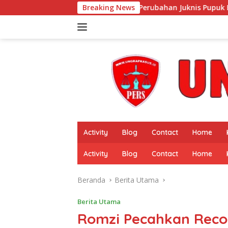
Langsung
Sosialisasi Perubahan Juknis Pupuk Bersubsidi 2026 Digelar di 
Breaking News
ke
konten
Activity
Blog
Contact
Home
Activity
Blog
Contact
Home
Beranda
Berita Utama
Berita Utama
Romzi Pecahkan Reco