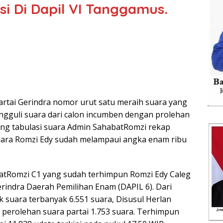
si Di Dapil VI Tanggamus.
 Partai Gerindra nomor urut satu meraih suara yang
ungguli suara dari calon incumben dengan prolehan
 ruang tabulasi suara Admin SahabatRomzi rekap
suara Romzi Edy sudah melampaui angka enam ribu
atRomzi C1 yang sudah terhimpun Romzi Edy Caleg
ndra Daerah Pemilihan Enam (DAPIL 6). Dari
 suara terbanyak 6.551 suara, Disusul Herlan
a perolehan suara partai 1.753 suara. Terhimpun