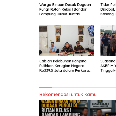
Warga Binaan Desak Dugaan
Tidur Pu
Pungli Rutan Kelas I Bandar
Dibobol,
Lampung Diusut Tuntas
Kosong D
Diamanka
Cabjari Pelabuhan Panjang
Suasana 
Pulihkan Kerugian Negara
AKBP M Y
Rp339,5 Juta dalam Perkara
Tinggalk
Dugaan Korupsi Dana BOS
Pringsew
SDN 1 Teluk Betung Selatan
Rekomendasi untuk kamu