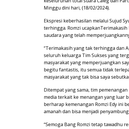
keseluruhan total suara Caleg dan Parta
Minggu dini hari, (18/02/2024).
Ekspresi keberhasilan melalui Sujud S
terhingga. Romzi ucapkanTerimakasih 
saudara yang telah memperjuangkannya
“Terimakasih yang tak terhingga dan A
seluruh keluarga Tim Sukses yang ter
masyarakat yang memperjuangkan saya
begitu fantastis, itu semua tidak terl
masyarakat yang tak bisa saya sebutka
Ditempat yang sama, tim pemenangan 
media terkait ke menangan yang luar bi
berharap kemenangan Romzi Edy ini bet
amanah dan bisa menjadi penyambung li
“Semoga Bang Romzi tetap tawadhu ren