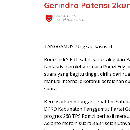
Gerindra Potensi 2kur
Admin Utama
18 Februari 2024
TANGGAMUS, Ungkap kasus.id
Romzi Edi S.Pd.I, salah satu Caleg dari
fantastis, perolehan suara Romzi Edy 
suara yang begitu tinggi, dirilis dari
manual internal diketahui perolehan 
suara.
Berdasarkan hitungan cepat tim Sahab
DPRD Kabupaten Tanggamus Partai Geri
progres 268 TPS Romzi berhasil merauk
Adianto meraih suara 3.534 selanjutny