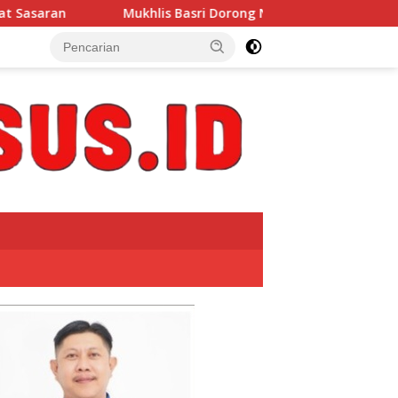
s Basri Dorong Nelayan Manfaatkan Informasi Cuaca Melalui S