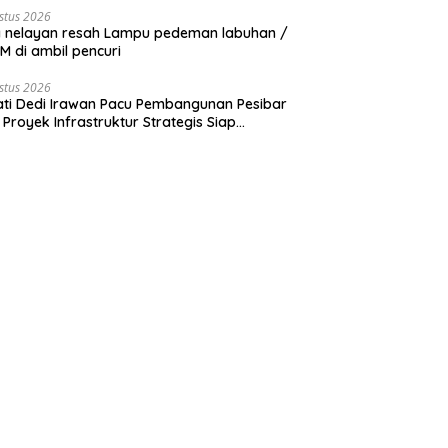
stus 2026
 nelayan resah Lampu pedeman labuhan /
 di ambil pencuri
stus 2026
ti Dedi Irawan Pacu Pembangunan Pesibar
 Proyek Infrastruktur Strategis Siap
rjuangkan.