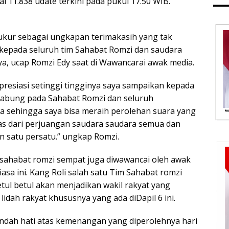
i 11.838 udate terkini pada pukul 17.50 WIB.
yukur sebagai ungkapan terimakasih yang tak
kepada seluruh tim Sahabat Romzi dan saudara
, ucap Romzi Edy saat di Wawancarai awak media.
presiasi setinggi tingginya saya sampaikan kepada
gabung pada Sahabat Romzi dan seluruh
 sehingga saya bisa meraih perolehan suara yang
epas dari perjuangan saudara saudara semua dan
n satu persatu.” ungkap Romzi.
sahabat romzi sempat juga diwawancai oleh awak
asa ini. Kang Roli salah satu Tim Sahabat romzi
ul betul akan menjadikan wakil rakyat yang
dah rakyat khususnya yang ada diDapil 6 ini.
dah hati atas kemenangan yang diperolehnya hari