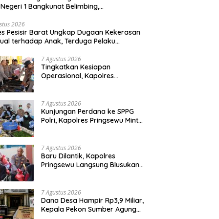
Negeri 1 Bangkunat Belimbing,
sparansi Anggaran Jadi Perhatian
stus 2026
es Pesisir Barat Ungkap Dugaan Kekerasan
ual terhadap Anak, Terduga Pelaku
mankan
7 Agustus 2026
Tingkatkan Kesiapan
Operasional, Kapolres
Pringsewu Periksa Senjata Api
Dinas
7 Agustus 2026
Kunjungan Perdana ke SPPG
Polri, Kapolres Pringsewu Minta
Standar Mutu Makanan Dijaga
7 Agustus 2026
Baru Dilantik, Kapolres
Pringsewu Langsung Blusukan
dan Berbagi Sembako Dan
Bendera
7 Agustus 2026
Dana Desa Hampir Rp3,9 Miliar,
Kepala Pekon Sumber Agung
Diminta Transparan Desak APH