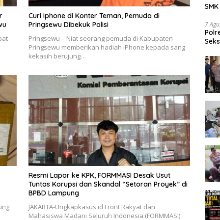
SMK 
Tran
r
Curi Iphone di Konter Teman, Pemuda di
wu
Pringsewu Dibekuk Polisi
7 Agu
Polr
pat
Pringsewu – Niat seorang pemuda di Kabupaten
Seks
Pringsewu memberikan hadiah iPhone kepada sang
Dia
kekasih berujung…
Resmi Lapor ke KPK, FORMMASI Desak Usut
Tuntas Korupsi dan Skandal “Setoran Proyek” di
BPBD Lampung
ung
JAKARTA-Ungkapkasus.id Front Rakyat dan
Mahasiswa Madani Seluruh Indonesia (FORMMASI)