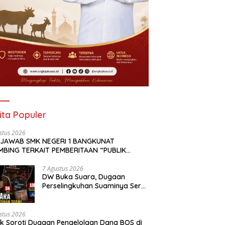
ita Populer
stus 2026
 JAWAB SMK NEGERI 1 BANGKUNAT
MBING TERKAIT PEMBERITAAN “PUBLIK
OTI DUGAAN PENGELOLAAN DANA BOS DI
NEGERI 1 BANGKUNAT BELIMBING,
7 Agustus 2026
DW Buka Suara, Dugaan
NSPARANSI ANGGARAN JADI PERHATIAN” DI
Perselingkuhan Suaminya Seret
KAPKASUS.ID TANGGAL 7 AGUSTUS 2026
Oknum Dewan Demokrat AM;
Politisi PKS MF Turut Disebut
stus 2026
ik Soroti Dugaan Pengelolaan Dana BOS di