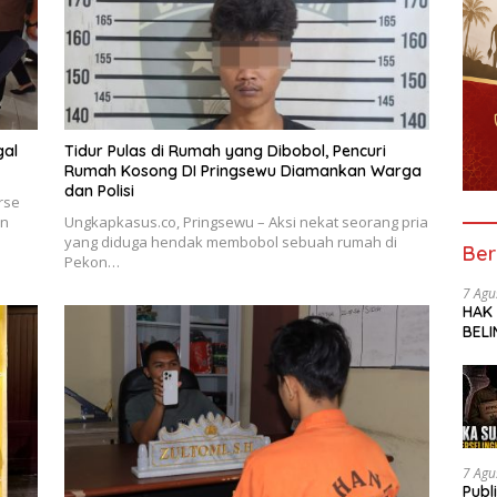
gal
Tidur Pulas di Rumah yang Dibobol, Pencuri
Rumah Kosong DI Pringsewu Diamankan Warga
dan Polisi
rse
an
Ungkapkasus.co, Pringsewu – Aksi nekat seorang pria
yang diduga hendak membobol sebuah rumah di
Ber
Pekon…
7 Agu
HAK
BELI
SOR
SMK 
TRA
UNG
7 Agu
Publ