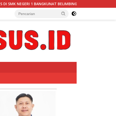
 BELIMBING, TRANSPARANSI ANGGARAN JADI PERHATIAN” DI UN