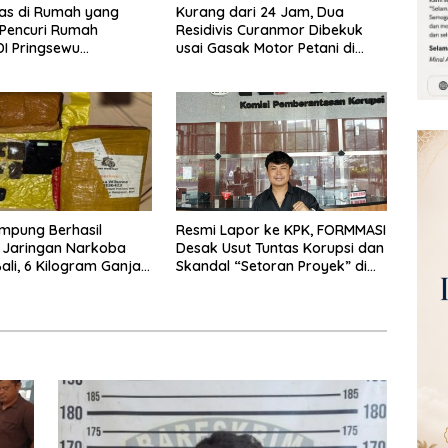
las di Rumah yang
Kurang dari 24 Jam, Dua
 Pencuri Rumah
Residivis Curanmor Dibekuk
I Pringsewu
usai Gasak Motor Petani di
n Warga dan Polisi
Pringsewu
mpung Berhasil
Resmi Lapor ke KPK, FORMMASI
 Jaringan Narkoba
Desak Usut Tuntas Korupsi dan
li, 6 Kilogram Ganja
Skandal “Setoran Proyek” di
kan
BPBD Lampung