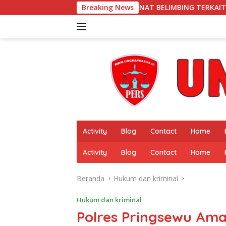
Langsung
1 BANGKUNAT BELIMBING TERKAIT PEMBERITAAN “PUBLIK SOROT
Breaking News
ke
konten
Activity
Blog
Contact
Home
Activity
Blog
Contact
Home
Beranda
Hukum dan kriminal
Hukum dan kriminal
Polres Pringsewu Aman