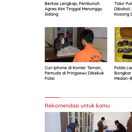
Berkas Lengkap, Pembunuh
Tidur Pu
Agnes Kini Tinggal Menunggu
Dibobol,
Sidang
Kosong D
Diamanka
Curi Iphone di Konter Teman,
Polda La
Pemuda di Pringsewu Dibekuk
Bongkar
Polisi
Medan–Ba
Digagal
Rekomendasi untuk kamu