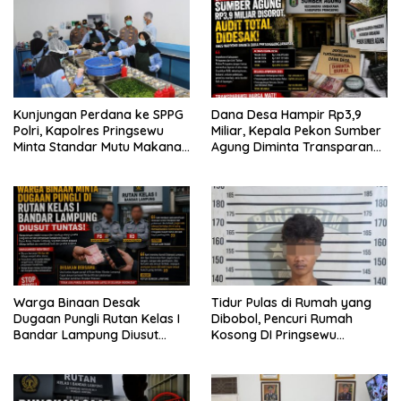
Kunjungan Perdana ke SPPG
Dana Desa Hampir Rp3,9
Polri, Kapolres Pringsewu
Miliar, Kepala Pekon Sumber
Minta Standar Mutu Makanan
Agung Diminta Transparan
Dijaga
Desak APH Segera Audit
Warga Binaan Desak
Tidur Pulas di Rumah yang
Dugaan Pungli Rutan Kelas I
Dibobol, Pencuri Rumah
Bandar Lampung Diusut
Kosong DI Pringsewu
Tuntas
Diamankan Warga dan Polisi