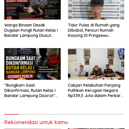
Warga Binaan Desak
Tidur Pulas di Rumah yang
Dugaan Pungli Rutan Kelas I
Dibobol, Pencuri Rumah
Bandar Lampung Diusut
Kosong DI Pringsewu
Tuntas
Diamankan Warga dan Polisi
“Bungkam Saat
Cabjari Pelabuhan Panjang
Dikonfirmasi, Rutan Kelas I
Pulihkan Kerugian Negara
Bandar Lampung Disorot”
Rp339,5 Juta dalam Perkara
Dugaan Pungli Diminta Diusut
Dugaan Korupsi Dana BOS
Tuntas
SDN 1 Teluk Betung Selatan
Rekomendasi untuk kamu