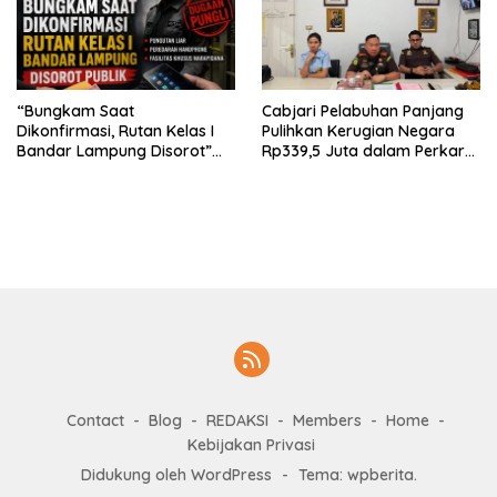
“Bungkam Saat
Cabjari Pelabuhan Panjang
Dikonfirmasi, Rutan Kelas I
Pulihkan Kerugian Negara
Bandar Lampung Disorot”
Rp339,5 Juta dalam Perkara
Dugaan Pungli Diminta Diusut
Dugaan Korupsi Dana BOS
Tuntas
SDN 1 Teluk Betung Selatan
Contact
Blog
REDAKSI
Members
Home
Kebijakan Privasi
Didukung oleh WordPress
-
Tema: wpberita.