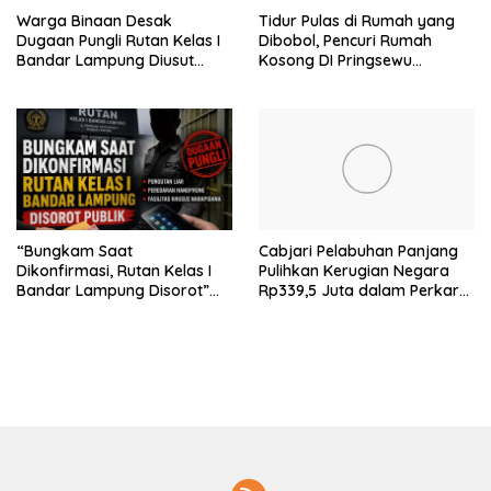
Warga Binaan Desak
Tidur Pulas di Rumah yang
Dugaan Pungli Rutan Kelas I
Dibobol, Pencuri Rumah
Bandar Lampung Diusut
Kosong DI Pringsewu
Tuntas
Diamankan Warga dan Polisi
“Bungkam Saat
Cabjari Pelabuhan Panjang
Dikonfirmasi, Rutan Kelas I
Pulihkan Kerugian Negara
Bandar Lampung Disorot”
Rp339,5 Juta dalam Perkara
Dugaan Pungli Diminta Diusut
Dugaan Korupsi Dana BOS
Tuntas
SDN 1 Teluk Betung Selatan