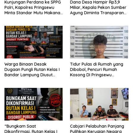
Kunjungan Perdana ke SPPG
Dana Desa Hampir Rp3,9
Polri, Kapolres Pringsewu
Miliar, Kepala Pekon Sumber
Minta Standar Mutu Makanan
Agung Diminta Transparan
Dijaga
Desak APH Segera Audit
Warga Binaan Desak
Tidur Pulas di Rumah yang
Dugaan Pungli Rutan Kelas I
Dibobol, Pencuri Rumah
Bandar Lampung Diusut
Kosong DI Pringsewu
Tuntas
Diamankan Warga dan Polisi
“Bungkam Saat
Cabjari Pelabuhan Panjang
Dikonfirmasi, Rutan Kelas I
Pulihkan Kerugian Negara