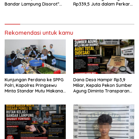
Bandar Lampung Disorot”
Rp339,5 Juta dalam Perkara
Dugaan Pungli Diminta Diusut
Dugaan Korupsi Dana BOS
Tuntas
SDN 1 Teluk Betung Selatan
Rekomendasi untuk kamu
Kunjungan Perdana ke SPPG
Dana Desa Hampir Rp3,9
Polri, Kapolres Pringsewu
Miliar, Kepala Pekon Sumber
Minta Standar Mutu Makanan
Agung Diminta Transparan
Dijaga
Desak APH Segera Audit