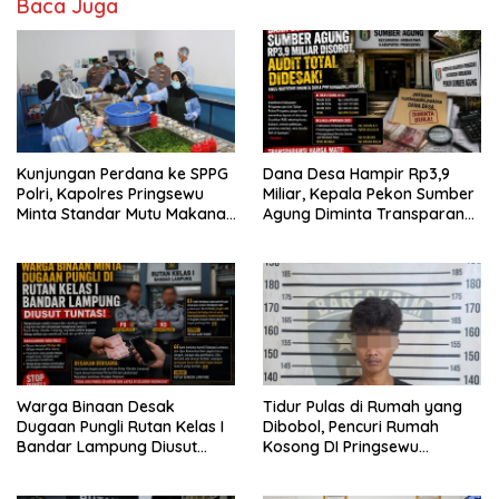
Baca Juga
Kunjungan Perdana ke SPPG
Dana Desa Hampir Rp3,9
Polri, Kapolres Pringsewu
Miliar, Kepala Pekon Sumber
Minta Standar Mutu Makanan
Agung Diminta Transparan
Dijaga
Desak APH Segera Audit
Warga Binaan Desak
Tidur Pulas di Rumah yang
Dugaan Pungli Rutan Kelas I
Dibobol, Pencuri Rumah
Bandar Lampung Diusut
Kosong DI Pringsewu
Tuntas
Diamankan Warga dan Polisi