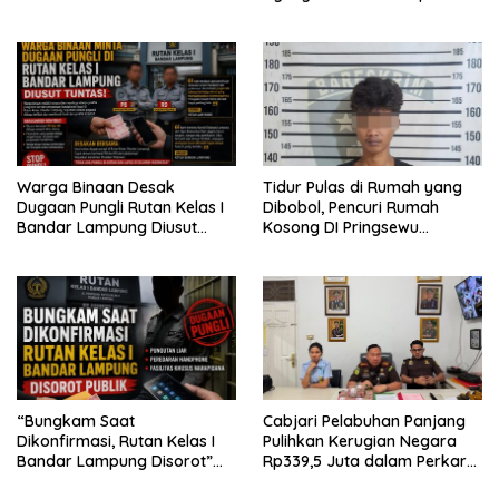
Dijaga
Desak APH Segera Audit
Warga Binaan Desak
Tidur Pulas di Rumah yang
Dugaan Pungli Rutan Kelas I
Dibobol, Pencuri Rumah
Bandar Lampung Diusut
Kosong DI Pringsewu
Tuntas
Diamankan Warga dan Polisi
“Bungkam Saat
Cabjari Pelabuhan Panjang
Dikonfirmasi, Rutan Kelas I
Pulihkan Kerugian Negara
Bandar Lampung Disorot”
Rp339,5 Juta dalam Perkara
Dugaan Pungli Diminta Diusut
Dugaan Korupsi Dana BOS