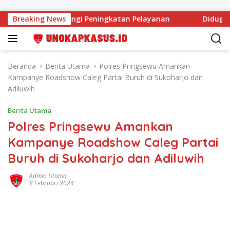
Langsung ke konten
SDM Tak Halangi Peningkatan Pelayanan
Breaking News
Diduga Anggar
Beranda
Berita Utama
Polres Pringsewu Amankan
Kampanye Roadshow Caleg Partai Buruh di Sukoharjo dan
Adiluwih
Berita Utama
Polres Pringsewu Amankan
Kampanye Roadshow Caleg Partai
Buruh di Sukoharjo dan Adiluwih
Admin Utama
8 Februari 2024