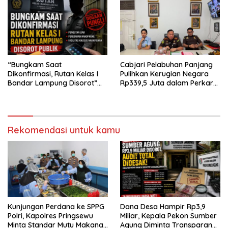
“Bungkam Saat
Cabjari Pelabuhan Panjang
Dikonfirmasi, Rutan Kelas I
Pulihkan Kerugian Negara
Bandar Lampung Disorot”
Rp339,5 Juta dalam Perkara
Dugaan Pungli Diminta Diusut
Dugaan Korupsi Dana BOS
Tuntas
SDN 1 Teluk Betung Selatan
Rekomendasi untuk kamu
Kunjungan Perdana ke SPPG
Dana Desa Hampir Rp3,9
Polri, Kapolres Pringsewu
Miliar, Kepala Pekon Sumber
Minta Standar Mutu Makanan
Agung Diminta Transparan