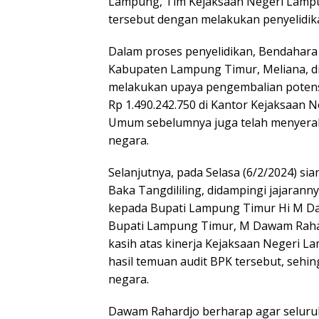
Lampung, Tim Kejaksaan Negeri Lampu
tersebut dengan melakukan penyelidik
Dalam proses penyelidikan, Bendahar
Kabupaten Lampung Timur, Meliana, d
melakukan upaya pengembalian potens
Rp 1.490.242.750 di Kantor Kejaksaan N
Umum sebelumnya juga telah menyerahk
negara.
Selanjutnya, pada Selasa (6/2/2024) s
Baka Tangdililing, didampingi jajaran
kepada Bupati Lampung Timur Hi M Daw
Bupati Lampung Timur, M Dawam Rahar
kasih atas kinerja Kejaksaan Negeri L
hasil temuan audit BPK tersebut, sehi
negara.
Dawam Rahardjo berharap agar seluru