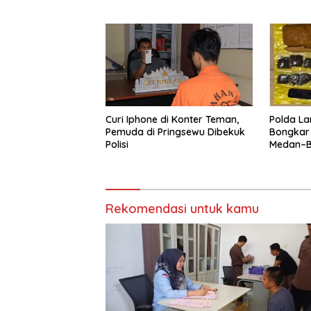
Diamanka
Curi Iphone di Konter Teman,
Polda La
Pemuda di Pringsewu Dibekuk
Bongkar
Polisi
Medan–Ba
Digagal
Rekomendasi untuk kamu