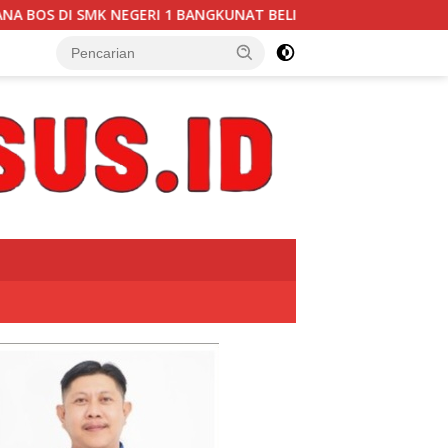
UNAT BELIMBING, TRANSPARANSI ANGGARAN JADI PERHATIAN” D