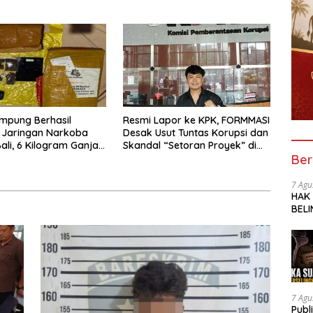
n Warga dan Polisi
Pringsewu
mpung Berhasil
Resmi Lapor ke KPK, FORMMASI
 Jaringan Narkoba
Desak Usut Tuntas Korupsi dan
li, 6 Kilogram Ganja
Skandal “Setoran Proyek” di
Ber
kan
BPBD Lampung
7 Agu
HAK
BELI
SOR
SMK 
TRA
UNG
7 Agu
Publ