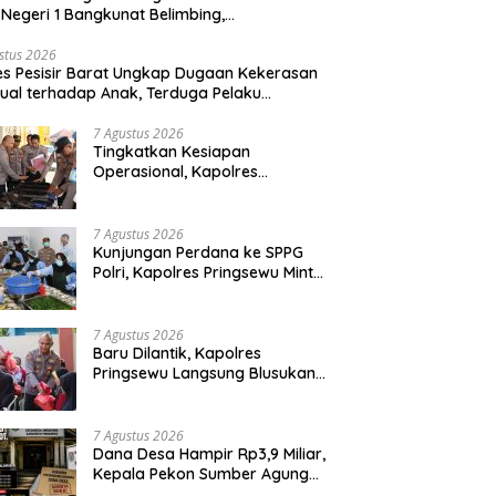
Negeri 1 Bangkunat Belimbing,
sparansi Anggaran Jadi Perhatian
stus 2026
es Pesisir Barat Ungkap Dugaan Kekerasan
ual terhadap Anak, Terduga Pelaku
mankan
7 Agustus 2026
Tingkatkan Kesiapan
Operasional, Kapolres
Pringsewu Periksa Senjata Api
Dinas
7 Agustus 2026
Kunjungan Perdana ke SPPG
Polri, Kapolres Pringsewu Minta
Standar Mutu Makanan Dijaga
7 Agustus 2026
Baru Dilantik, Kapolres
Pringsewu Langsung Blusukan
dan Berbagi Sembako Dan
Bendera
7 Agustus 2026
Dana Desa Hampir Rp3,9 Miliar,
Kepala Pekon Sumber Agung
Diminta Transparan Desak APH