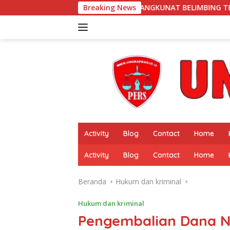
Langsung
ERI 1 BANGKUNAT BELIMBING TERKAIT PEMBERITAAN “PUBLIK S
Breaking News
ke
konten
Activity
Blog
Contact
Home
Activity
Blog
Contact
Home
Beranda
Hukum dan kriminal
Hukum dan kriminal
Pengembalian Dana N