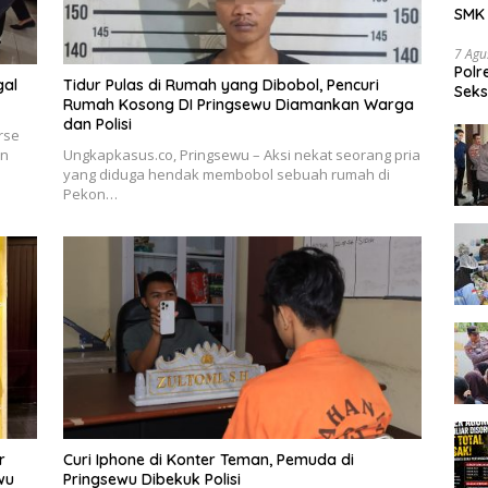
SMK 
Tran
7 Agu
Polr
gal
Tidur Pulas di Rumah yang Dibobol, Pencuri
Seks
Rumah Kosong DI Pringsewu Diamankan Warga
Dia
dan Polisi
rse
an
Ungkapkasus.co, Pringsewu – Aksi nekat seorang pria
yang diduga hendak membobol sebuah rumah di
Pekon…
r
Curi Iphone di Konter Teman, Pemuda di
wu
Pringsewu Dibekuk Polisi