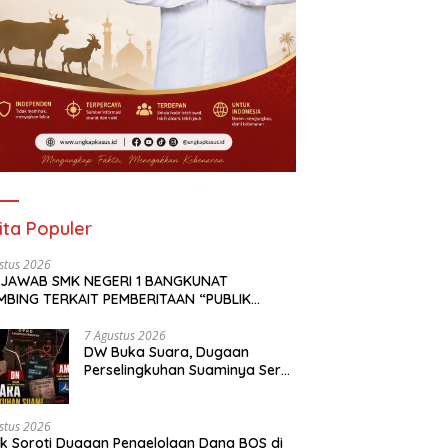
ita Populer
stus 2026
 JAWAB SMK NEGERI 1 BANGKUNAT
MBING TERKAIT PEMBERITAAN “PUBLIK
OTI DUGAAN PENGELOLAAN DANA BOS DI
NEGERI 1 BANGKUNAT BELIMBING,
7 Agustus 2026
DW Buka Suara, Dugaan
NSPARANSI ANGGARAN JADI PERHATIAN” DI
Perselingkuhan Suaminya Seret
KAPKASUS.ID TANGGAL 7 AGUSTUS 2026
Oknum Dewan Demokrat AM;
Politisi PKS MF Turut Disebut
stus 2026
ik Soroti Dugaan Pengelolaan Dana BOS di