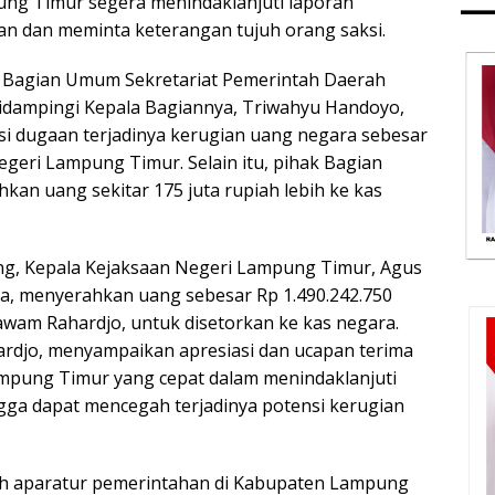
ng Timur segera menindaklanjuti laporan
an dan meminta keterangan tujuh orang saksi.
a Bagian Umum Sekretariat Pemerintah Daerah
idampingi Kepala Bagiannya, Triwahyu Handoyo,
i dugaan terjadinya kerugian uang negara sebesar
egeri Lampung Timur. Selain itu, pihak Bagian
an uang sekitar 175 juta rupiah lebih ke kas
iang, Kepala Kejaksaan Negeri Lampung Timur, Agus
nya, menyerahkan uang sebesar Rp 1.490.242.750
am Rahardjo, untuk disetorkan ke kas negara.
djo, menyampaikan apresiasi dan ucapan terima
ampung Timur yang cepat dalam menindaklanjuti
ngga dapat mencegah terjadinya potensi kerugian
h aparatur pemerintahan di Kabupaten Lampung