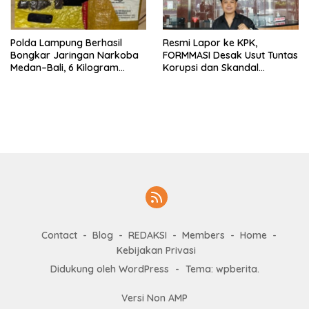
Polda Lampung Berhasil
Resmi Lapor ke KPK,
Bongkar Jaringan Narkoba
FORMMASI Desak Usut Tuntas
Medan–Bali, 6 Kilogram
Korupsi dan Skandal
Ganja Digagalkan
“Setoran Proyek” di BPBD
Lampung
Contact
Blog
REDAKSI
Members
Home
Kebijakan Privasi
Didukung oleh WordPress
-
Tema: wpberita.
Versi Non AMP