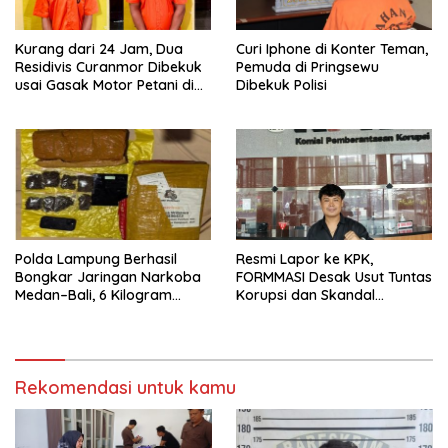
Kurang dari 24 Jam, Dua
Curi Iphone di Konter Teman,
Residivis Curanmor Dibekuk
Pemuda di Pringsewu
usai Gasak Motor Petani di
Dibekuk Polisi
Pringsewu
Polda Lampung Berhasil
Resmi Lapor ke KPK,
Bongkar Jaringan Narkoba
FORMMASI Desak Usut Tuntas
Medan–Bali, 6 Kilogram
Korupsi dan Skandal
Ganja Digagalkan
“Setoran Proyek” di BPBD
Lampung
Rekomendasi untuk kamu