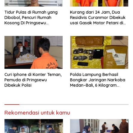
Tidur Pulas di Rumah yang
Kurang dari 24 Jam, Dua
Dibobol, Pencuri Rumah
Residivis Curanmor Dibekuk
Kosong DI Pringsewu
usai Gasak Motor Petani di
Diamankan Warga dan Polisi
Pringsewu
Curi Iphone di Konter Teman,
Polda Lampung Berhasil
Pemuda di Pringsewu
Bongkar Jaringan Narkoba
Dibekuk Polisi
Medan–Bali, 6 Kilogram
Ganja Digagalkan
Rekomendasi untuk kamu