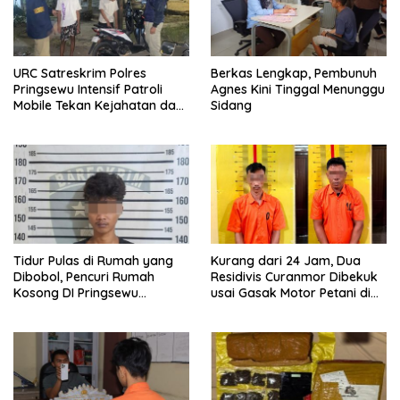
URC Satreskrim Polres
Berkas Lengkap, Pembunuh
Pringsewu Intensif Patroli
Agnes Kini Tinggal Menunggu
Mobile Tekan Kejahatan dan
Sidang
Respon Cepat Laporan
Warga
Tidur Pulas di Rumah yang
Kurang dari 24 Jam, Dua
Dibobol, Pencuri Rumah
Residivis Curanmor Dibekuk
Kosong DI Pringsewu
usai Gasak Motor Petani di
Diamankan Warga dan Polisi
Pringsewu