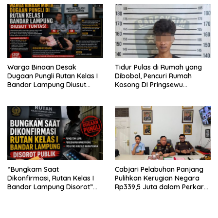
Warga Binaan Desak
Tidur Pulas di Rumah yang
Dugaan Pungli Rutan Kelas I
Dibobol, Pencuri Rumah
Bandar Lampung Diusut
Kosong DI Pringsewu
Tuntas
Diamankan Warga dan Polisi
“Bungkam Saat
Cabjari Pelabuhan Panjang
Dikonfirmasi, Rutan Kelas I
Pulihkan Kerugian Negara
Bandar Lampung Disorot”
Rp339,5 Juta dalam Perkara
Dugaan Pungli Diminta Diusut
Dugaan Korupsi Dana BOS
Tuntas
SDN 1 Teluk Betung Selatan