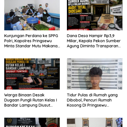
Kunjungan Perdana ke SPPG
Dana Desa Hampir Rp3,9
Polri, Kapolres Pringsewu
Miliar, Kepala Pekon Sumber
Minta Standar Mutu Makanan
Agung Diminta Transparan
Dijaga
Desak APH Segera Audit
Warga Binaan Desak
Tidur Pulas di Rumah yang
Dugaan Pungli Rutan Kelas I
Dibobol, Pencuri Rumah
Bandar Lampung Diusut
Kosong DI Pringsewu
Tuntas
Diamankan Warga dan Polisi