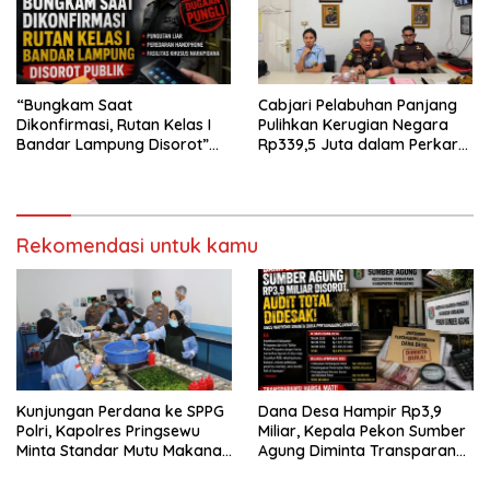
“Bungkam Saat
Cabjari Pelabuhan Panjang
Dikonfirmasi, Rutan Kelas I
Pulihkan Kerugian Negara
Bandar Lampung Disorot”
Rp339,5 Juta dalam Perkara
Dugaan Pungli Diminta Diusut
Dugaan Korupsi Dana BOS
Tuntas
SDN 1 Teluk Betung Selatan
Rekomendasi untuk kamu
Kunjungan Perdana ke SPPG
Dana Desa Hampir Rp3,9
Polri, Kapolres Pringsewu
Miliar, Kepala Pekon Sumber
Minta Standar Mutu Makanan
Agung Diminta Transparan
Dijaga
Desak APH Segera Audit