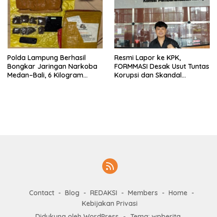
Polda Lampung Berhasil
Resmi Lapor ke KPK,
Bongkar Jaringan Narkoba
FORMMASI Desak Usut Tuntas
Medan–Bali, 6 Kilogram
Korupsi dan Skandal
Ganja Digagalkan
“Setoran Proyek” di BPBD
Lampung
Contact
Blog
REDAKSI
Members
Home
Kebijakan Privasi
Didukung oleh WordPress
-
Tema: wpberita.