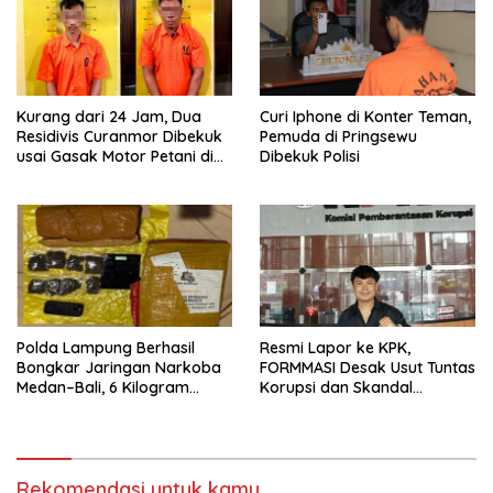
Kurang dari 24 Jam, Dua
Curi Iphone di Konter Teman,
Residivis Curanmor Dibekuk
Pemuda di Pringsewu
usai Gasak Motor Petani di
Dibekuk Polisi
Pringsewu
Polda Lampung Berhasil
Resmi Lapor ke KPK,
Bongkar Jaringan Narkoba
FORMMASI Desak Usut Tuntas
Medan–Bali, 6 Kilogram
Korupsi dan Skandal
Ganja Digagalkan
“Setoran Proyek” di BPBD
Lampung
Rekomendasi untuk kamu