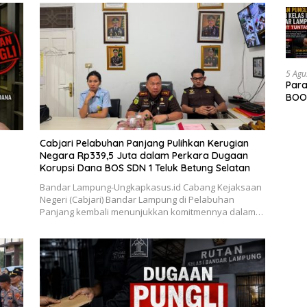
5 Agu
Para
BOOM
Cabjari Pelabuhan Panjang Pulihkan Kerugian
Negara Rp339,5 Juta dalam Perkara Dugaan
Korupsi Dana BOS SDN 1 Teluk Betung Selatan
Bandar Lampung-Ungkapkasus.id Cabang Kejaksaan
Negeri (Cabjari) Bandar Lampung di Pelabuhan
Panjang kembali menunjukkan komitmennya dalam…