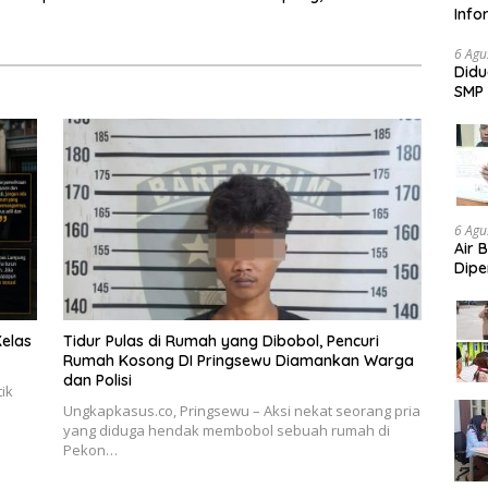
Info
u Naik Kereta Kuda
Turun Tangan
Nela
6 Agu
Didu
SMP 
Aud
6 Agu
Air 
Dipe
Didu
Konf
elas
Tidur Pulas di Rumah yang Dibobol, Pencuri
Rumah Kosong DI Pringsewu Diamankan Warga
dan Polisi
ik
Ungkapkasus.co, Pringsewu – Aksi nekat seorang pria
yang diduga hendak membobol sebuah rumah di
Pekon…