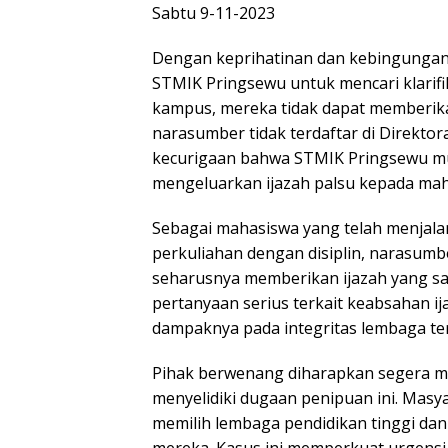
Sabtu 9-11-2023
Dengan keprihatinan dan kebingungan,
STMIK Pringsewu untuk mencari klarifi
kampus, mereka tidak dapat memberika
narasumber tidak terdaftar di Direktor
kecurigaan bahwa STMIK Pringsewu mu
mengeluarkan ijazah palsu kepada mah
Sebagai mahasiswa yang telah menjala
perkuliahan dengan disiplin, narasumb
seharusnya memberikan ijazah yang sah
pertanyaan serius terkait keabsahan i
dampaknya pada integritas lembaga te
Pihak berwenang diharapkan segera me
menyelidiki dugaan penipuan ini. Masya
memilih lembaga pendidikan tinggi dan
mereka. Kasus ini memperkuat urgensi 