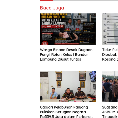
Baca Juga
Warga Binaan Desak Dugaan
Tidur Pu
Pungli Rutan Kelas I Bandar
Dibobol,
Lampung Diusut Tuntas
Kosong D
Diamanka
Cabjari Pelabuhan Panjang
Suasana 
Pulihkan Kerugian Negara
AKBP M Y
Rp339,5 Juta dalam Perkara
Tinggalk