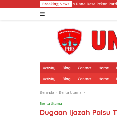
Langsung
Penyimpangan Dana Desa Pekon Pardasuka, Desakan Audit Meny
Breaking News
ke
konten
Activity
Blog
Contact
Home
Activity
Blog
Contact
Home
Beranda
Berita Utama
Berita Utama
Dugaan Ijazah Palsu T