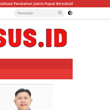
 Pupuk Bersubsidi 2026 Digelar di Pesisir Barat, Perkuat Penyal