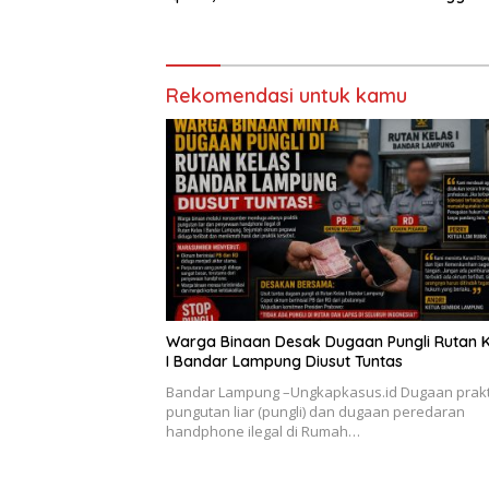
Dugaan Korupsi Dana BOS
Pringsew
SDN 1 Teluk Betung Selatan
Rekomendasi untuk kamu
Warga Binaan Desak Dugaan Pungli Rutan K
I Bandar Lampung Diusut Tuntas
Bandar Lampung –Ungkapkasus.id Dugaan prakt
pungutan liar (pungli) dan dugaan peredaran
handphone ilegal di Rumah…