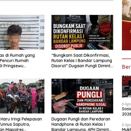
las di Rumah yang
“Bungkam Saat Dikonfirmasi,
 Pencuri Rumah
Rutan Kelas I Bandar Lampung
I Pringsewu
Disorot” Dugaan Pungli Diminta
Ber
n Warga dan Polisi
Diusut Tuntas
6 Agu
Sosi
2026
Haru Iringi Pelepasan
Dugaan Pungli dan Peredaran
Peny
unnus Saputra,
Handphone di Rutan Kelas I
6 Agu
Mukh
an Mapolres
Bandar Lampung, APH Diminta