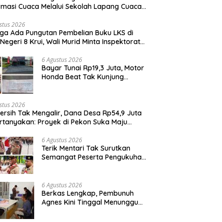
rmasi Cuaca Melalui Sekolah Lapang Cuaca
yan 2026
stus 2026
ga Ada Pungutan Pembelian Buku LKS di
Negeri 8 Krui, Wali Murid Minta Inspektorat
it Penggunaan Dana BOS
6 Agustus 2026
Bayar Tunai Rp19,3 Juta, Motor
Honda Beat Tak Kunjung
Diterima, Konsumen Lapor
Polisi
stus 2026
Bersih Tak Mengalir, Dana Desa Rp54,9 Juta
rtanyakan: Proyek di Pekon Suka Maju
ga Mangkrak, Peratin Diduga Hindari
irmasi
6 Agustus 2026
Terik Mentari Tak Surutkan
Semangat Peserta Pengukuhan
Gugus Depan Ponpes dan SMP
IT Muhammad Al-Fatih
6 Agustus 2026
Berkas Lengkap, Pembunuh
Agnes Kini Tinggal Menunggu
Sidang