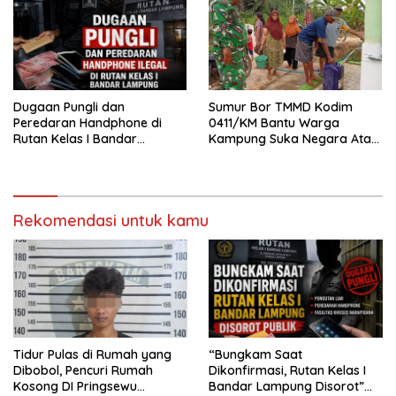
Dugaan Pungli dan
Sumur Bor TMMD Kodim
Peredaran Handphone di
0411/KM Bantu Warga
Rutan Kelas I Bandar
Kampung Suka Negara Atasi
Lampung, APH Diminta Turun
Krisis Air
Tangan
Rekomendasi untuk kamu
Tidur Pulas di Rumah yang
“Bungkam Saat
Dibobol, Pencuri Rumah
Dikonfirmasi, Rutan Kelas I
Kosong DI Pringsewu
Bandar Lampung Disorot”