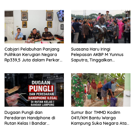
Diamankan Warga dan Polisi
Dugaan Pungli Diminta Diusut
Tuntas
Cabjari Pelabuhan Panjang
Suasana Haru Iringi
Pulihkan Kerugian Negara
Pelepasan AKBP M Yunnus
Rp339,5 Juta dalam Perkara
Saputra, Tinggalkan
Dugaan Korupsi Dana BOS
Mapolres Pringsewu Naik
SDN 1 Teluk Betung Selatan
Kereta Kuda
Dugaan Pungli dan
Sumur Bor TMMD Kodim
Peredaran Handphone di
0411/KM Bantu Warga
Rutan Kelas I Bandar
Kampung Suka Negara Atasi
Lampung, APH Diminta Turun
Krisis Air
Tangan