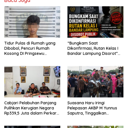
Baca Juga
Tidur Pulas di Rumah yang
“Bungkam Saat
Dibobol, Pencuri Rumah
Dikonfirmasi, Rutan Kelas I
Kosong DI Pringsewu
Bandar Lampung Disorot”
Diamankan Warga dan Polisi
Dugaan Pungli Diminta Diusut
Tuntas
Cabjari Pelabuhan Panjang
Suasana Haru Iringi
Pulihkan Kerugian Negara
Pelepasan AKBP M Yunnus
Rp339,5 Juta dalam Perkara
Saputra, Tinggalkan
Dugaan Korupsi Dana BOS
Mapolres Pringsewu Naik
SDN 1 Teluk Betung Selatan
Kereta Kuda