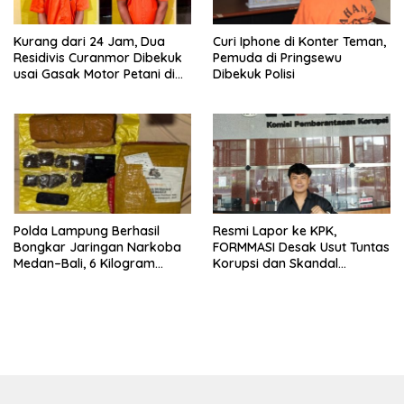
Kurang dari 24 Jam, Dua
Curi Iphone di Konter Teman,
Residivis Curanmor Dibekuk
Pemuda di Pringsewu
usai Gasak Motor Petani di
Dibekuk Polisi
Pringsewu
Polda Lampung Berhasil
Resmi Lapor ke KPK,
Bongkar Jaringan Narkoba
FORMMASI Desak Usut Tuntas
Medan–Bali, 6 Kilogram
Korupsi dan Skandal
Ganja Digagalkan
“Setoran Proyek” di BPBD
Lampung