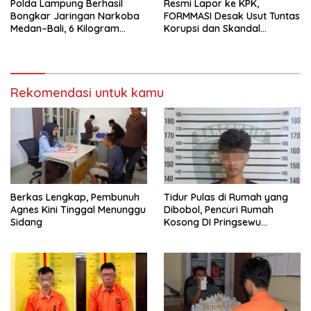
Polda Lampung Berhasil
Resmi Lapor ke KPK,
Bongkar Jaringan Narkoba
FORMMASI Desak Usut Tuntas
Medan–Bali, 6 Kilogram
Korupsi dan Skandal
Ganja Digagalkan
“Setoran Proyek” di BPBD
Lampung
Rekomendasi untuk kamu
Berkas Lengkap, Pembunuh
Tidur Pulas di Rumah yang
Agnes Kini Tinggal Menunggu
Dibobol, Pencuri Rumah
Sidang
Kosong DI Pringsewu
Diamankan Warga dan Polisi