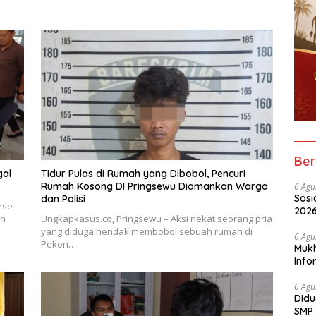
Ber
gal
Tidur Pulas di Rumah yang Dibobol, Pencuri
Rumah Kosong DI Pringsewu Diamankan Warga
6 Agu
Sosi
dan Polisi
rse
2026
an
Ungkapkasus.co, Pringsewu – Aksi nekat seorang pria
Peny
yang diduga hendak membobol sebuah rumah di
6 Agu
Pekon…
Mukh
Info
Nela
6 Agu
Didu
SMP 