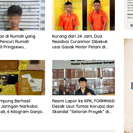
las di Rumah yang
Kurang dari 24 Jam, Dua
 Pencuri Rumah
Residivis Curanmor Dibekuk
I Pringsewu
usai Gasak Motor Petani di
n Warga dan Polisi
Pringsewu
mpung Berhasil
Resmi Lapor ke KPK, FORMMASI
 Jaringan Narkoba
Desak Usut Tuntas Korupsi dan
li, 6 Kilogram Ganja
Skandal “Setoran Proyek” di
kan
BPBD Lampung