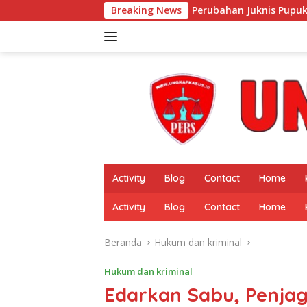
Langsung
Sosialisasi Perubahan Juknis Pupuk Bersubsidi 2026 Digelar di
Breaking News
ke
konten
Activity
Blog
Contact
Home
Activity
Blog
Contact
Home
Beranda
Hukum dan kriminal
Hukum dan kriminal
Edarkan Sabu, Penja