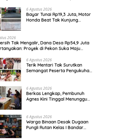
it Penggunaan Dana BOS
6 Agustus 2026
Bayar Tunai Rp19,3 Juta, Motor
Honda Beat Tak Kunjung
Diterima, Konsumen Lapor
Polisi
stus 2026
Bersih Tak Mengalir, Dana Desa Rp54,9 Juta
rtanyakan: Proyek di Pekon Suka Maju
ga Mangkrak, Peratin Diduga Hindari
irmasi
6 Agustus 2026
Terik Mentari Tak Surutkan
Semangat Peserta Pengukuhan
Gugus Depan Ponpes dan SMP
IT Muhammad Al-Fatih
6 Agustus 2026
Berkas Lengkap, Pembunuh
Agnes Kini Tinggal Menunggu
Sidang
6 Agustus 2026
Warga Binaan Desak Dugaan
Pungli Rutan Kelas I Bandar
Lampung Diusut Tuntas