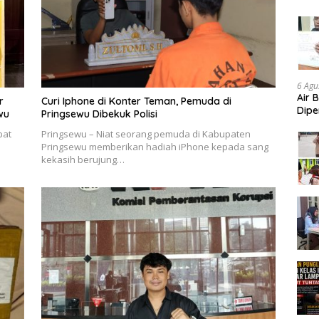
Aud
6 Agu
Air 
r
Curi Iphone di Konter Teman, Pemuda di
Dipe
wu
Pringsewu Dibekuk Polisi
Didu
pat
Pringsewu – Niat seorang pemuda di Kabupaten
Konf
Pringsewu memberikan hadiah iPhone kepada sang
kekasih berujung…