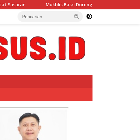
is Basri Dorong Nelayan Manfaatkan Informasi Cuaca Melalui 