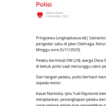
Polisi
Admin Utama
6 November 2023
Pringsewu (ungkapkasus.id)| Satnark
pengedar sabu di jalan Olahraga, Kel
Minggu sore (5/11/2023).
Pelaku berinisial DW (24), warga Des
di bekuk polisi saat menunggu calon pem
Dari tangan pelaku, polisi berhasil me
sepeda motor.
Kasat Narkoba, Iptu Yudi Raymond mew
menjelaskan, penangkapan pelaku bera
yang sedang melakukan penyelidikan p