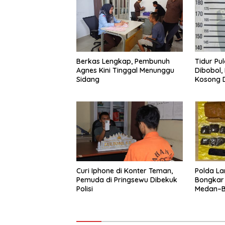
Berkas Lengkap, Pembunuh
Tidur Pu
Agnes Kini Tinggal Menunggu
Dibobol,
Sidang
Kosong D
Diamanka
Curi Iphone di Konter Teman,
Polda La
Pemuda di Pringsewu Dibekuk
Bongkar
Polisi
Medan–Ba
Digagal