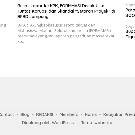
5 Agu
Resmi Lapor ke KPK, FORMMASI Desak Usut
Para
Tuntas Korupsi dan Skandal “Setoran Proyek” di
BOOM
BPBD Lampung
ung
JAKARTA-Ungkapkasus.id Front Rakyat dan
5 Agu
Mahasiswa Madani Seluruh Indonesia (FORMMASI)
Bupa
resmi melayangkan laporan pengaduan masyarakat
Tiga
ke…
Dipe
Contact
Blog
REDAKSI
Members
Home
Kebijakan Priva
Didukung oleh WordPress
-
Tema: wpberita.