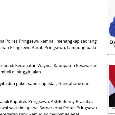
oba Polres Pringsewu kembali menangkap seorang
urahan Pringsewu Barat, Pringsewu, Lampung pada
a Sidodadi Kecamatan Wayima Kabupaten Pesawaran
beli di pinggir jalan.
nyita dua paket sabu siap edar, Handphone dan
akili Kapolres Pringsewu, AKBP Benny Prasetya
wal saat tim opsnal Satnarkoba Polres Pringsewu
eredaran sabu kemudian melihat gelagat