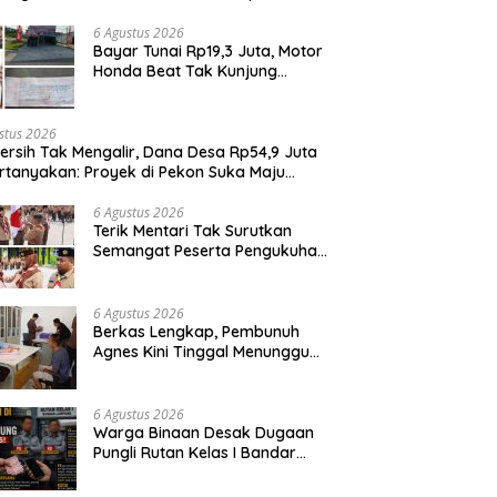
it Penggunaan Dana BOS
6 Agustus 2026
Bayar Tunai Rp19,3 Juta, Motor
Honda Beat Tak Kunjung
Diterima, Konsumen Lapor
Polisi
stus 2026
Bersih Tak Mengalir, Dana Desa Rp54,9 Juta
rtanyakan: Proyek di Pekon Suka Maju
ga Mangkrak, Peratin Diduga Hindari
irmasi
6 Agustus 2026
Terik Mentari Tak Surutkan
Semangat Peserta Pengukuhan
Gugus Depan Ponpes dan SMP
IT Muhammad Al-Fatih
6 Agustus 2026
Berkas Lengkap, Pembunuh
Agnes Kini Tinggal Menunggu
Sidang
6 Agustus 2026
Warga Binaan Desak Dugaan
Pungli Rutan Kelas I Bandar
Lampung Diusut Tuntas