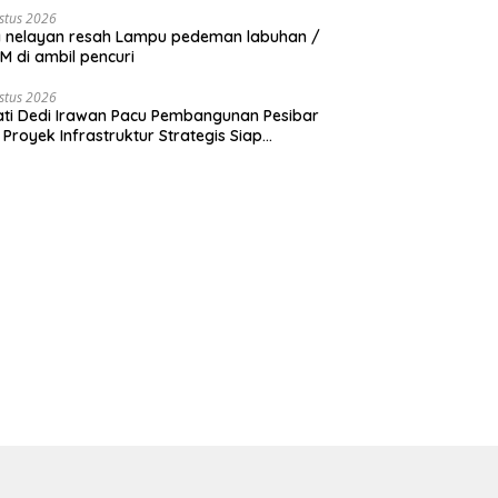
stus 2026
 nelayan resah Lampu pedeman labuhan /
 di ambil pencuri
stus 2026
ti Dedi Irawan Pacu Pembangunan Pesibar
 Proyek Infrastruktur Strategis Siap
rjuangkan.