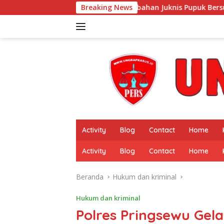
Langsung
sialisasi Perubahan Juknis Pupuk Bersubsidi 2026 Digelar di Pes
Breaking News
ke
konten
Activity
Blog
Contact
Home
Activity
Blog
Contact
Home
Beranda
Hukum dan kriminal
Hukum dan kriminal
Polres Pringsewu Gela