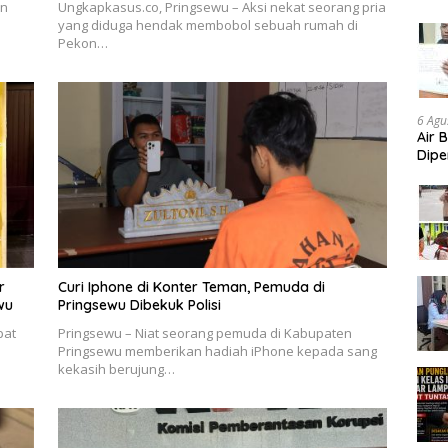
an
Ungkapkasus.co, Pringsewu – Aksi nekat seorang pria
Aud
yang diduga hendak membobol sebuah rumah di
Pekon…
6 Agu
Air 
Dipe
Didu
Konf
r
Curi Iphone di Konter Teman, Pemuda di
wu
Pringsewu Dibekuk Polisi
pat
Pringsewu – Niat seorang pemuda di Kabupaten
Pringsewu memberikan hadiah iPhone kepada sang
kekasih berujung…