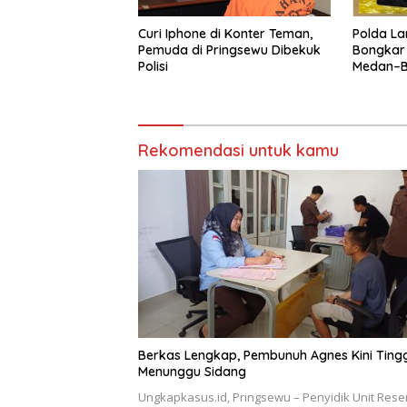
Curi Iphone di Konter Teman,
Polda La
Pemuda di Pringsewu Dibekuk
Bongkar
Polisi
Medan–Ba
Digagal
Rekomendasi untuk kamu
Berkas Lengkap, Pembunuh Agnes Kini Ting
Menunggu Sidang
Ungkapkasus.id, Pringsewu – Penyidik Unit Rese