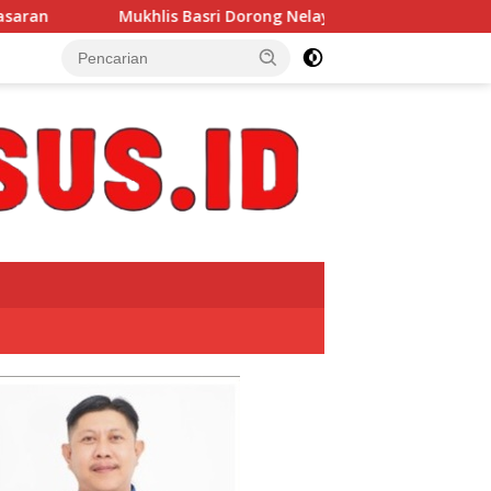
sri Dorong Nelayan Manfaatkan Informasi Cuaca Melalui Seko