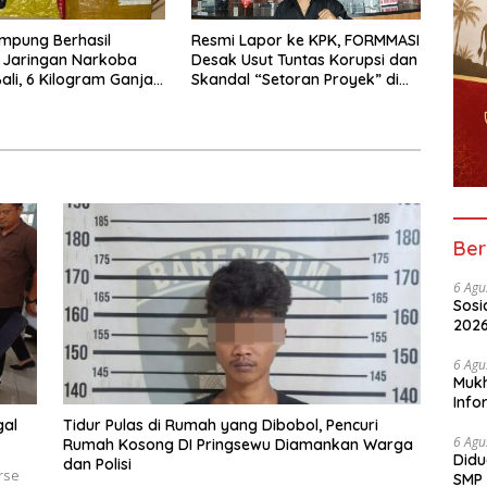
mpung Berhasil
Resmi Lapor ke KPK, FORMMASI
 Jaringan Narkoba
Desak Usut Tuntas Korupsi dan
li, 6 Kilogram Ganja
Skandal “Setoran Proyek” di
kan
BPBD Lampung
Ber
6 Agu
Sosi
2026
Peny
6 Agu
Mukh
Info
Nela
gal
Tidur Pulas di Rumah yang Dibobol, Pencuri
6 Agu
Rumah Kosong DI Pringsewu Diamankan Warga
Didu
dan Polisi
rse
SMP 