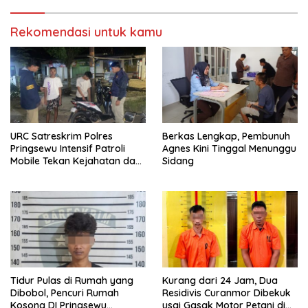
Rekomendasi untuk kamu
URC Satreskrim Polres
Berkas Lengkap, Pembunuh
Pringsewu Intensif Patroli
Agnes Kini Tinggal Menunggu
Mobile Tekan Kejahatan dan
Sidang
Respon Cepat Laporan
Warga
Tidur Pulas di Rumah yang
Kurang dari 24 Jam, Dua
Dibobol, Pencuri Rumah
Residivis Curanmor Dibekuk
Kosong DI Pringsewu
usai Gasak Motor Petani di