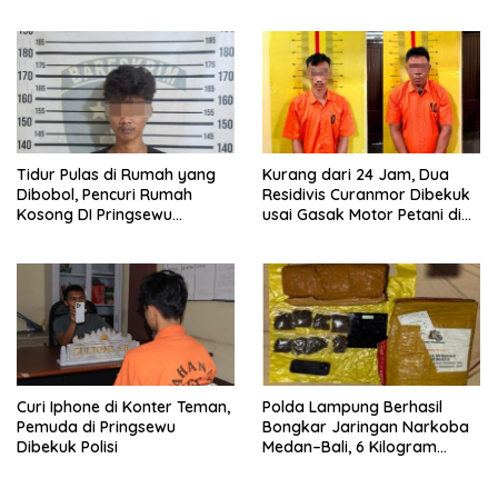
Respon Cepat Laporan
Warga
Tidur Pulas di Rumah yang
Kurang dari 24 Jam, Dua
Dibobol, Pencuri Rumah
Residivis Curanmor Dibekuk
Kosong DI Pringsewu
usai Gasak Motor Petani di
Diamankan Warga dan Polisi
Pringsewu
Curi Iphone di Konter Teman,
Polda Lampung Berhasil
Pemuda di Pringsewu
Bongkar Jaringan Narkoba
Dibekuk Polisi
Medan–Bali, 6 Kilogram
Ganja Digagalkan