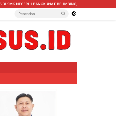
LIMBING, TRANSPARANSI ANGGARAN JADI PERHATIAN” DI UNGKA