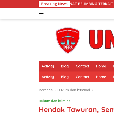
Langsung
ANGKUNAT BELIMBING TERKAIT PEMBERITAAN “PUBLIK SOROTI D
Breaking News
ke
konten
Activity
Blog
Contact
Home
Activity
Blog
Contact
Home
Beranda
Hukum dan kriminal
Hukum dan kriminal
Hendak Tawuran, Sem