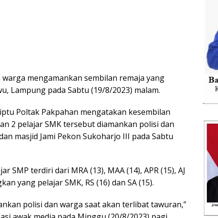
dan warga mengamankan sembilan remaja yang
wu, Lampung pada Sabtu (19/8/2023) malam.
 iptu Poltak Pakpahan mengatakan kesembilan
 dan 2 pelajar SMK tersebut diamankan polisi dan
dan masjid Jami Pekon Sukoharjo III pada Sabtu
ar SMP terdiri dari MRA (13), MAA (14), APR (15), AJ
ngkan yang pelajar SMK, RS (16) dan SA (15).
ankan polisi dan warga saat akan terlibat tawuran,”
masi awak media pada Minggu (20/8/2023) pagi.