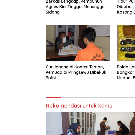
Berkas Lengkap, Pembunuh
Tidur Pu
Agnes Kini Tinggal Menunggu
Dibobol,
Sidang
Kosong D
Diamanka
Curi Iphone di Konter Teman,
Polda La
Pemuda di Pringsewu Dibekuk
Bongkar
Polisi
Medan–Ba
Digagal
Rekomendasi untuk kamu