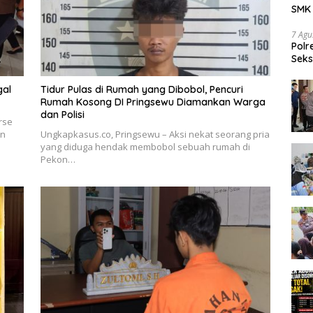
SMK 
Tran
7 Agu
Polr
Seks
Dia
gal
Tidur Pulas di Rumah yang Dibobol, Pencuri
Rumah Kosong DI Pringsewu Diamankan Warga
dan Polisi
rse
an
Ungkapkasus.co, Pringsewu – Aksi nekat seorang pria
yang diduga hendak membobol sebuah rumah di
Pekon…