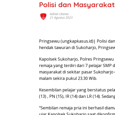
Polisi dan Masyarakat
Admin Utama
21 Agustus 2023
Pringsewu (ungkapkasus.id)| Polisi 
hendak tawuran di Sukoharjo, Pringse
Kapolsek Sukoharjo, Polres Pringsewu
remaja yang terdiri dari 7 pelajar SMP
masyarakat di sekitar pasar Sukoharjo 
malam sekira pukul 23.30 Wib.
Kesembilan pelajar yang berstatus pelaj
(13) , PN (15), IR (14) dan LR (14). Seda
“Sembilan remaja pria ini berhasil diam
ujar Kapolsek Sukoharjo saat dikonfir