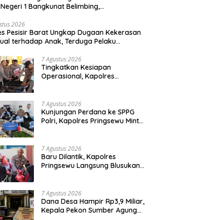
Negeri 1 Bangkunat Belimbing,
sparansi Anggaran Jadi Perhatian
stus 2026
es Pesisir Barat Ungkap Dugaan Kekerasan
ual terhadap Anak, Terduga Pelaku
mankan
7 Agustus 2026
Tingkatkan Kesiapan
Operasional, Kapolres
Pringsewu Periksa Senjata Api
Dinas
7 Agustus 2026
Kunjungan Perdana ke SPPG
Polri, Kapolres Pringsewu Minta
Standar Mutu Makanan Dijaga
7 Agustus 2026
Baru Dilantik, Kapolres
Pringsewu Langsung Blusukan
dan Berbagi Sembako Dan
Bendera
7 Agustus 2026
Dana Desa Hampir Rp3,9 Miliar,
Kepala Pekon Sumber Agung
Diminta Transparan Desak APH