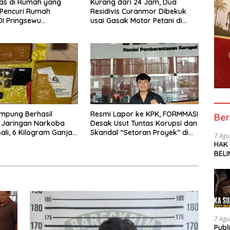
las di Rumah yang
Kurang dari 24 Jam, Dua
 Pencuri Rumah
Residivis Curanmor Dibekuk
I Pringsewu
usai Gasak Motor Petani di
n Warga dan Polisi
Pringsewu
mpung Berhasil
Resmi Lapor ke KPK, FORMMASI
Ber
 Jaringan Narkoba
Desak Usut Tuntas Korupsi dan
li, 6 Kilogram Ganja
Skandal “Setoran Proyek” di
7 Agu
kan
BPBD Lampung
HAK
BELI
SOR
SMK 
TRA
UNG
7 Agu
Publ