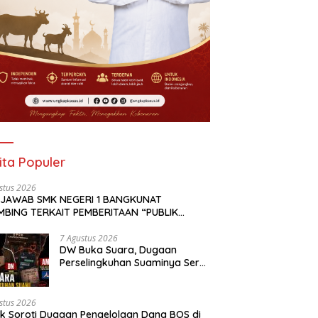
ita Populer
stus 2026
 JAWAB SMK NEGERI 1 BANGKUNAT
MBING TERKAIT PEMBERITAAN “PUBLIK
OTI DUGAAN PENGELOLAAN DANA BOS DI
NEGERI 1 BANGKUNAT BELIMBING,
7 Agustus 2026
DW Buka Suara, Dugaan
NSPARANSI ANGGARAN JADI PERHATIAN” DI
Perselingkuhan Suaminya Seret
KAPKASUS.ID TANGGAL 7 AGUSTUS 2026
Oknum Dewan Demokrat AM;
Politisi PKS MF Turut Disebut
stus 2026
ik Soroti Dugaan Pengelolaan Dana BOS di