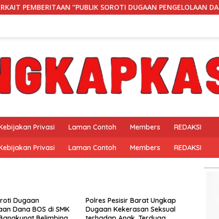
UBLIK SOROTI DUGAAN PENGELOLAAN DANA BOS DI SMK NEGERI 
Kebijakan Privasi
Laman Contoh
Members
REDAKSI
Kebijakan Privasi
Laman Contoh
Members
REDAKSI
oroti Dugaan
Polres Pesisir Barat Ungkap
aan Dana BOS di SMK
Dugaan Kekerasan Seksual
 Bangkunat Belimbing,
terhadap Anak, Terduga