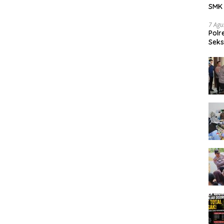
SMK 
Tran
7 Agu
Polr
Seks
Dia