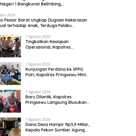
Negeri 1 Bangkunat Belimbing,
sparansi Anggaran Jadi Perhatian
stus 2026
es Pesisir Barat Ungkap Dugaan Kekerasan
ual terhadap Anak, Terduga Pelaku
mankan
7 Agustus 2026
Tingkatkan Kesiapan
Operasional, Kapolres
Pringsewu Periksa Senjata Api
Dinas
7 Agustus 2026
Kunjungan Perdana ke SPPG
Polri, Kapolres Pringsewu Minta
Standar Mutu Makanan Dijaga
7 Agustus 2026
Baru Dilantik, Kapolres
Pringsewu Langsung Blusukan
dan Berbagi Sembako Dan
Bendera
7 Agustus 2026
Dana Desa Hampir Rp3,9 Miliar,
Kepala Pekon Sumber Agung
Diminta Transparan Desak APH