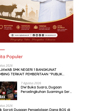
ita Populer
stus 2026
 JAWAB SMK NEGERI 1 BANGKUNAT
MBING TERKAIT PEMBERITAAN “PUBLIK
OTI DUGAAN PENGELOLAAN DANA BOS DI
NEGERI 1 BANGKUNAT BELIMBING,
7 Agustus 2026
DW Buka Suara, Dugaan
NSPARANSI ANGGARAN JADI PERHATIAN” DI
Perselingkuhan Suaminya Seret
KAPKASUS.ID TANGGAL 7 AGUSTUS 2026
Oknum Dewan Demokrat AM;
Politisi PKS MF Turut Disebut
stus 2026
ik Soroti Dugaan Pengelolaan Dana BOS di