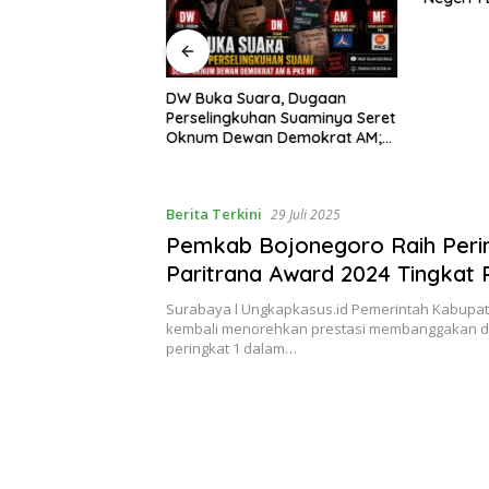
GAAN
Transpar
N DANA BOS DI
Perhatia
 1 BANGKUNAT
 TRANSPARANSI
ADI PERHATIAN” DI
DW Buka Suara, Dugaan
S.ID TANGGAL 7
Perselingkuhan Suaminya Seret
26
Oknum Dewan Demokrat AM;
Politisi PKS MF Turut Disebut
Berita Terkini
29 Juli 2025
Pemkab Bojonegoro Raih Perin
Paritrana Award 2024 Tingkat P
Jawa Timur
Surabaya l Ungkapkasus.id Pemerintah Kabupa
kembali menorehkan prestasi membanggakan 
peringkat 1 dalam…