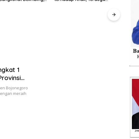
ansi Anggaran Jadi
Pelaku Diamankan
n
Ting
Opera
Pring
Dina
gkat 1
rovinsi
ten Bojonegoro
dengan meraih