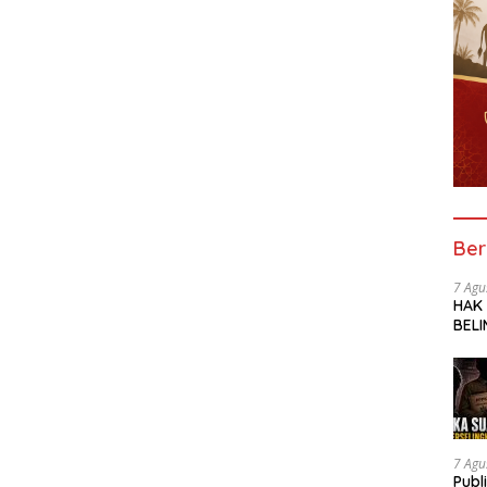
Ber
7 Agu
HAK
BELI
SOR
SMK 
TRA
UNG
7 Agu
Publ