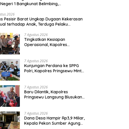
Negeri 1 Bangkunat Belimbing,
sparansi Anggaran Jadi Perhatian
stus 2026
es Pesisir Barat Ungkap Dugaan Kekerasan
ual terhadap Anak, Terduga Pelaku
mankan
7 Agustus 2026
Tingkatkan Kesiapan
Operasional, Kapolres
Pringsewu Periksa Senjata Api
Dinas
7 Agustus 2026
Kunjungan Perdana ke SPPG
Polri, Kapolres Pringsewu Minta
Standar Mutu Makanan Dijaga
7 Agustus 2026
Baru Dilantik, Kapolres
Pringsewu Langsung Blusukan
dan Berbagi Sembako Dan
Bendera
7 Agustus 2026
Dana Desa Hampir Rp3,9 Miliar,
Kepala Pekon Sumber Agung
Diminta Transparan Desak APH