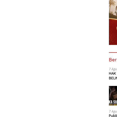
Ber
7 Agu
HAK
BELI
SOR
SMK 
TRA
UNG
7 Agu
Publ