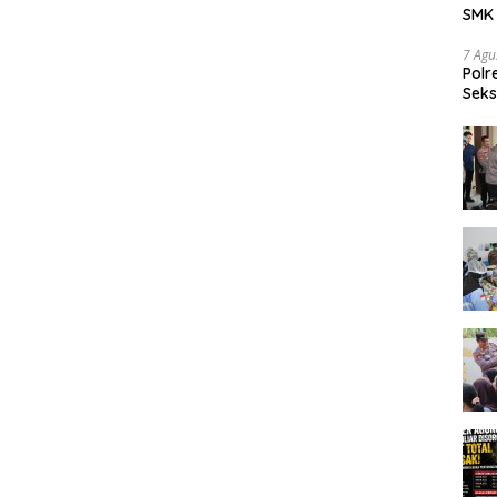
SMK 
Tran
7 Agu
Polr
Seks
Dia