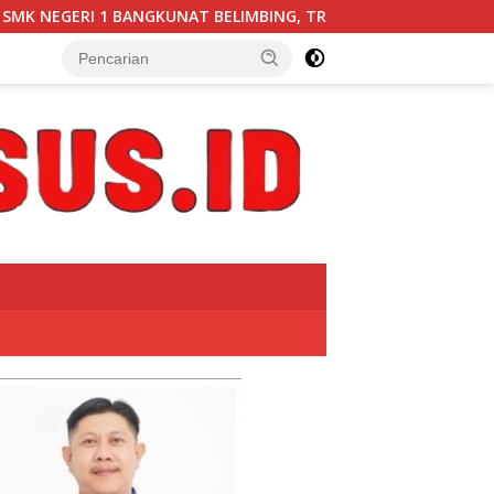
NAT BELIMBING, TRANSPARANSI ANGGARAN JADI PERHATIAN” DI