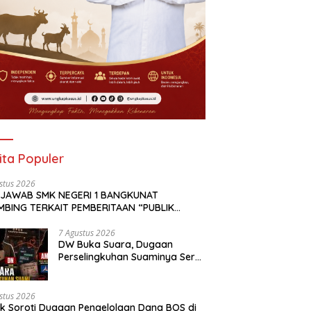
ita Populer
stus 2026
 JAWAB SMK NEGERI 1 BANGKUNAT
MBING TERKAIT PEMBERITAAN “PUBLIK
OTI DUGAAN PENGELOLAAN DANA BOS DI
NEGERI 1 BANGKUNAT BELIMBING,
7 Agustus 2026
DW Buka Suara, Dugaan
NSPARANSI ANGGARAN JADI PERHATIAN” DI
Perselingkuhan Suaminya Seret
KAPKASUS.ID TANGGAL 7 AGUSTUS 2026
Oknum Dewan Demokrat AM;
Politisi PKS MF Turut Disebut
stus 2026
ik Soroti Dugaan Pengelolaan Dana BOS di