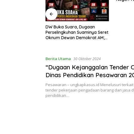
GAAN
Transpar
N DANA BOS DI
Perhatia
 1 BANGKUNAT
 TRANSPARANSI
ADI PERHATIAN” DI
DW Buka Suara, Dugaan
S.ID TANGGAL 7
Perselingkuhan Suaminya Seret
26
Oknum Dewan Demokrat AM;
Politisi PKS MF Turut Disebut
Berita Utama
30 Oktober 2024
“Dugaan Kejanggalan Tender 
Dinas Pendidikan Pesawaran 2
Inspektorat dan APH Turun Ta
Pesawaran – ungkapkasus.id Menelusuri terkai
tender pekerjaan pengadaan barang dan jasa di
pendidikan…