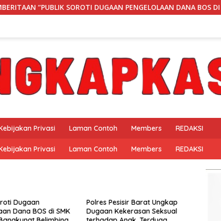
ROTI DUGAAN PENGELOLAAN DANA BOS DI SMK NEGERI 1 BANGKU
Kebijakan Privasi
Laman Contoh
Members
REDAKSI
Kebijakan Privasi
Laman Contoh
Members
REDAKSI
oroti Dugaan
Polres Pesisir Barat Ungkap
aan Dana BOS di SMK
Dugaan Kekerasan Seksual
 Bangkunat Belimbing,
terhadap Anak, Terduga