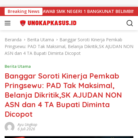
Langsung ke konten
HAK JAWAB SMK NEGERI 1 BANGKUNAT BELIMBING TERKAIT P
Breaking News
Beranda
Berita Utama
Banggar Soroti Kinerja Pemkab
Pringsewu: PAD Tak Maksimal, Belanja Dikritik,SK AJUDAN NON
ASN dan 4 TA Bupati Diminta Dicopot
Berita Utama
Banggar Soroti Kinerja Pemkab
Pringsewu: PAD Tak Maksimal,
Belanja Dikritik,SK AJUDAN NON
ASN dan 4 TA Bupati Diminta
Dicopot
Ayu Ungkap
6 Juli 2026