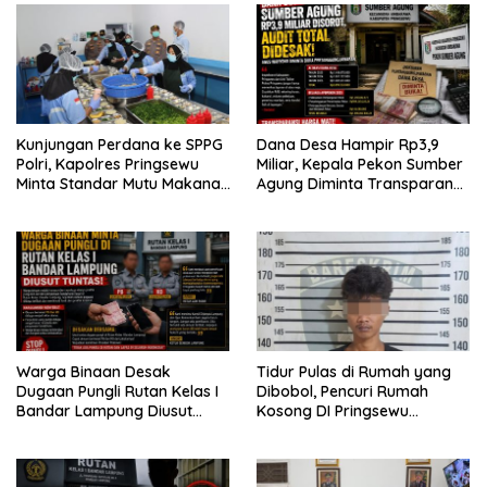
Kunjungan Perdana ke SPPG
Dana Desa Hampir Rp3,9
Polri, Kapolres Pringsewu
Miliar, Kepala Pekon Sumber
Minta Standar Mutu Makanan
Agung Diminta Transparan
Dijaga
Desak APH Segera Audit
Warga Binaan Desak
Tidur Pulas di Rumah yang
Dugaan Pungli Rutan Kelas I
Dibobol, Pencuri Rumah
Bandar Lampung Diusut
Kosong DI Pringsewu
Tuntas
Diamankan Warga dan Polisi