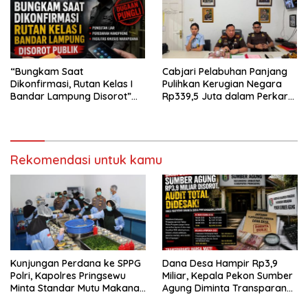
“Bungkam Saat
Cabjari Pelabuhan Panjang
Dikonfirmasi, Rutan Kelas I
Pulihkan Kerugian Negara
Bandar Lampung Disorot”
Rp339,5 Juta dalam Perkara
Dugaan Pungli Diminta Diusut
Dugaan Korupsi Dana BOS
Tuntas
SDN 1 Teluk Betung Selatan
Rekomendasi untuk kamu
Kunjungan Perdana ke SPPG
Dana Desa Hampir Rp3,9
Polri, Kapolres Pringsewu
Miliar, Kepala Pekon Sumber
Minta Standar Mutu Makanan
Agung Diminta Transparan
Dijaga
Desak APH Segera Audit