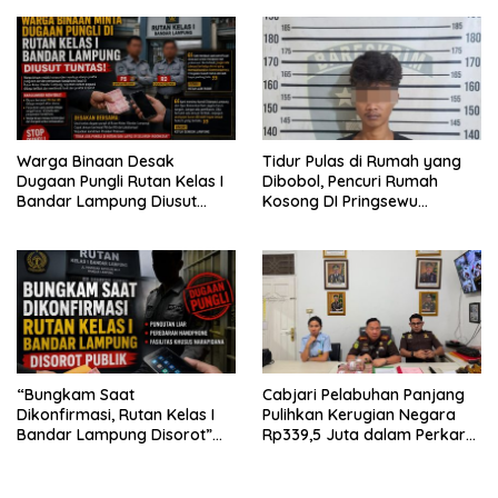
Warga Binaan Desak
Tidur Pulas di Rumah yang
Dugaan Pungli Rutan Kelas I
Dibobol, Pencuri Rumah
Bandar Lampung Diusut
Kosong DI Pringsewu
Tuntas
Diamankan Warga dan Polisi
“Bungkam Saat
Cabjari Pelabuhan Panjang
Dikonfirmasi, Rutan Kelas I
Pulihkan Kerugian Negara
Bandar Lampung Disorot”
Rp339,5 Juta dalam Perkara
Dugaan Pungli Diminta Diusut
Dugaan Korupsi Dana BOS
Tuntas
SDN 1 Teluk Betung Selatan