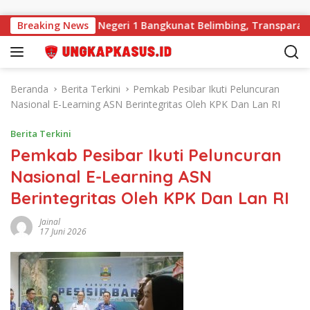
Langsung ke konten
a BOS di SMK Negeri 1 Bangkunat Belimbing, Transparansi Angg
Breaking News
Beranda
Berita Terkini
Pemkab Pesibar Ikuti Peluncuran
Nasional E-Learning ASN Berintegritas Oleh KPK Dan Lan RI
Berita Terkini
Pemkab Pesibar Ikuti Peluncuran
Nasional E-Learning ASN
Berintegritas Oleh KPK Dan Lan RI
Jainal
17 Juni 2026