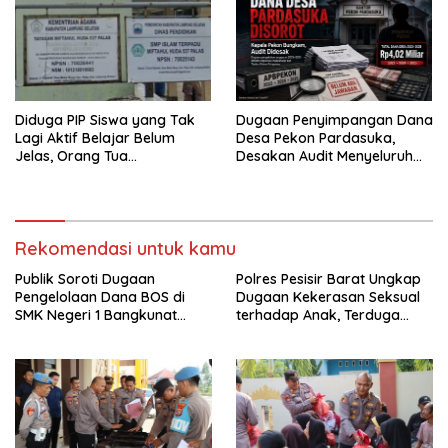
‎Diduga PIP Siswa yang Tak
Dugaan Penyimpangan Dana
Lagi Aktif Belajar Belum
Desa Pekon Pardasuka,
Jelas, Orang Tua
Desakan Audit Menyeluruh
Pertanyakan Status Ijazah
Tak Bisa Ditunda
Elektronik
Rekomendasi untuk kamu
Publik Soroti Dugaan
Polres Pesisir Barat Ungkap
Pengelolaan Dana BOS di
Dugaan Kekerasan Seksual
SMK Negeri 1 Bangkunat
terhadap Anak, Terduga
Belimbing, Transparansi
Pelaku Diamankan
Anggaran Jadi Perhatian