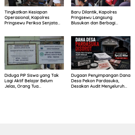
Tingkatkan Kesiapan
Baru Dilantik, Kapolres
Operasional, Kapolres
Pringsewu Langsung
Pringsewu Periksa Senjata
Blusukan dan Berbagi
Api Dinas
Sembako Dan Bendera
‎Diduga PIP Siswa yang Tak
Dugaan Penyimpangan Dana
Lagi Aktif Belajar Belum
Desa Pekon Pardasuka,
Jelas, Orang Tua
Desakan Audit Menyeluruh
Pertanyakan Status Ijazah
Tak Bisa Ditunda
Elektronik