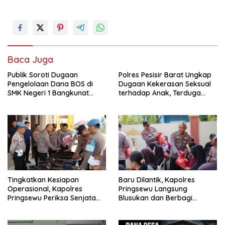
Baca Juga
Publik Soroti Dugaan
Polres Pesisir Barat Ungkap
Pengelolaan Dana BOS di
Dugaan Kekerasan Seksual
SMK Negeri 1 Bangkunat
terhadap Anak, Terduga
Belimbing, Transparansi
Pelaku Diamankan
Anggaran Jadi Perhatian
Tingkatkan Kesiapan
Baru Dilantik, Kapolres
Operasional, Kapolres
Pringsewu Langsung
Pringsewu Periksa Senjata
Blusukan dan Berbagi
Api Dinas
Sembako Dan Bendera