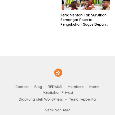
Mangkrak, Peratin Diduga
Hindari Konfirmasi
Terik Mentari Tak Surutkan
Semangat Peserta
Pengukuhan Gugus Depan
Ponpes dan SMP IT
Muhammad Al-Fatih
Contact
Blog
REDAKSI
Members
Home
Kebijakan Privasi
Didukung oleh WordPress
-
Tema: wpberita.
Versi Non AMP