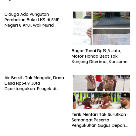
Perkuat Penyaluran Tepat
Sekolah Lapang Cuaca
Sasaran
Nelayan 2026
Diduga Ada Pungutan
Pembelian Buku LKS di SMP
Negeri 8 Krui, Wali Murid
Minta Inspektorat Audit
Penggunaan Dana BOS
Bayar Tunai Rp19,3 Juta,
Motor Honda Beat Tak
Kunjung Diterima, Konsumen
Lapor Polisi
Air Bersih Tak Mengalir, Dana
Desa Rp54,9 Juta
Dipertanyakan: Proyek di
Pekon Suka Maju Diduga
Mangkrak, Peratin Diduga
Hindari Konfirmasi
Terik Mentari Tak Surutkan
Semangat Peserta
Pengukuhan Gugus Depan
Ponpes dan SMP IT