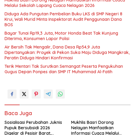
Mukhlis Basri Dorong Nelayan Manfaatkan Informasi Cuaca
Melalui Sekolah Lapang Cuaca Nelayan 2026
Diduga Ada Pungutan Pembelian Buku LKS di SMP Negeri 8
Krui, Wali Murid Minta Inspektorat Audit Penggunaan Dana
BOS
Bayar Tunai Rp19,3 Juta, Motor Honda Beat Tak Kunjung
Diterima, Konsumen Lapor Polisi
Air Bersih Tak Mengalir, Dana Desa Rp54,9 Juta
Dipertanyakan: Proyek di Pekon Suka Maju Diduga Mangkrak,
Peratin Diduga Hindari Konfirmasi
Terik Mentari Tak Surutkan Semangat Peserta Pengukuhan
Gugus Depan Ponpes dan SMP IT Muhammad Al-Fatih
Baca Juga
Sosialisasi Perubahan Juknis
Mukhlis Basri Dorong
Pupuk Bersubsidi 2026
Nelayan Manfaatkan
Digelar di Pesisir Barat,
Informasi Cuaca Melalui