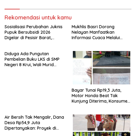
Muhammad Al-Fatih
Rekomendasi untuk kamu
Sosialisasi Perubahan Juknis
Mukhlis Basri Dorong
Pupuk Bersubsidi 2026
Nelayan Manfaatkan
Digelar di Pesisir Barat,
Informasi Cuaca Melalui
Perkuat Penyaluran Tepat
Sekolah Lapang Cuaca
Sasaran
Nelayan 2026
Diduga Ada Pungutan
Pembelian Buku LKS di SMP
Negeri 8 Krui, Wali Murid
Minta Inspektorat Audit
Penggunaan Dana BOS
Bayar Tunai Rp19,3 Juta,
Motor Honda Beat Tak
Kunjung Diterima, Konsumen
Lapor Polisi
Air Bersih Tak Mengalir, Dana
Desa Rp54,9 Juta
Dipertanyakan: Proyek di
Pekon Suka Maju Diduga