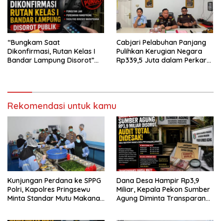
“Bungkam Saat
Cabjari Pelabuhan Panjang
Dikonfirmasi, Rutan Kelas I
Pulihkan Kerugian Negara
Bandar Lampung Disorot”
Rp339,5 Juta dalam Perkara
Dugaan Pungli Diminta Diusut
Dugaan Korupsi Dana BOS
Tuntas
SDN 1 Teluk Betung Selatan
Rekomendasi untuk kamu
Kunjungan Perdana ke SPPG
Dana Desa Hampir Rp3,9
Polri, Kapolres Pringsewu
Miliar, Kepala Pekon Sumber
Minta Standar Mutu Makanan
Agung Diminta Transparan
Dijaga
Desak APH Segera Audit