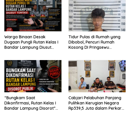
Warga Binaan Desak
Tidur Pulas di Rumah yang
Dugaan Pungli Rutan Kelas I
Dibobol, Pencuri Rumah
Bandar Lampung Diusut
Kosong DI Pringsewu
Tuntas
Diamankan Warga dan Polisi
“Bungkam Saat
Cabjari Pelabuhan Panjang
Dikonfirmasi, Rutan Kelas I
Pulihkan Kerugian Negara
Bandar Lampung Disorot”
Rp339,5 Juta dalam Perkara
Dugaan Pungli Diminta Diusut
Dugaan Korupsi Dana BOS
Tuntas
SDN 1 Teluk Betung Selatan