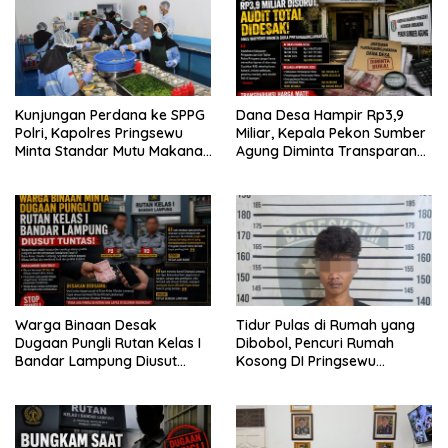
Kunjungan Perdana ke SPPG
Dana Desa Hampir Rp3,9
Polri, Kapolres Pringsewu
Miliar, Kepala Pekon Sumber
Minta Standar Mutu Makanan
Agung Diminta Transparan
Dijaga
Desak APH Segera Audit
Warga Binaan Desak
Tidur Pulas di Rumah yang
Dugaan Pungli Rutan Kelas I
Dibobol, Pencuri Rumah
Bandar Lampung Diusut
Kosong DI Pringsewu
Tuntas
Diamankan Warga dan Polisi