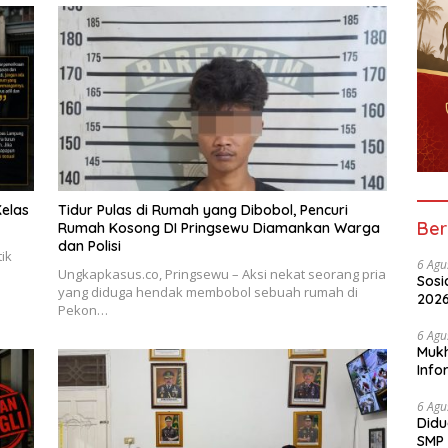
elas
Tidur Pulas di Rumah yang Dibobol, Pencuri
Ber
Rumah Kosong DI Pringsewu Diamankan Warga
dan Polisi
ik
6 Agu
Ungkapkasus.co, Pringsewu – Aksi nekat seorang pria
Sosi
yang diduga hendak membobol sebuah rumah di
2026
Pekon…
Peny
6 Agu
Mukh
Info
Nela
6 Agu
Didu
SMP 