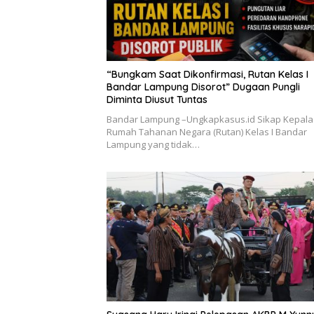
“Bungkam Saat Dikonfirmasi, Rutan Kelas I
Bandar Lampung Disorot” Dugaan Pungli
Diminta Diusut Tuntas
Bandar Lampung –Ungkapkasus.id Sikap Kepala
Rumah Tahanan Negara (Rutan) Kelas I Bandar
Lampung yang tidak…