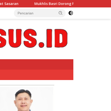
is Basri Dorong Nelayan Manfaatkan Informasi Cuaca Melalui 