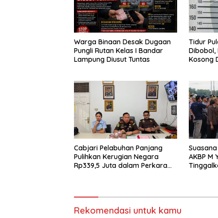
Warga Binaan Desak Dugaan
Tidur Pu
Pungli Rutan Kelas I Bandar
Dibobol,
Lampung Diusut Tuntas
Kosong D
Diamanka
Cabjari Pelabuhan Panjang
Suasana 
Pulihkan Kerugian Negara
AKBP M Y
Rp339,5 Juta dalam Perkara
Tinggalk
Dugaan Korupsi Dana BOS
Pringsew
SDN 1 Teluk Betung Selatan
Rekomendasi untuk kamu