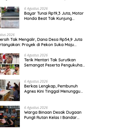
it Penggunaan Dana BOS
6 Agustus 2026
Bayar Tunai Rp19,3 Juta, Motor
Honda Beat Tak Kunjung
Diterima, Konsumen Lapor
Polisi
stus 2026
Bersih Tak Mengalir, Dana Desa Rp54,9 Juta
rtanyakan: Proyek di Pekon Suka Maju
ga Mangkrak, Peratin Diduga Hindari
irmasi
6 Agustus 2026
Terik Mentari Tak Surutkan
Semangat Peserta Pengukuhan
Gugus Depan Ponpes dan SMP
IT Muhammad Al-Fatih
6 Agustus 2026
Berkas Lengkap, Pembunuh
Agnes Kini Tinggal Menunggu
Sidang
6 Agustus 2026
Warga Binaan Desak Dugaan
Pungli Rutan Kelas I Bandar
Lampung Diusut Tuntas