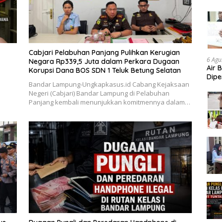
Aud
Cabjari Pelabuhan Panjang Pulihkan Kerugian
6 Agu
Negara Rp339,5 Juta dalam Perkara Dugaan
Air 
Korupsi Dana BOS SDN 1 Teluk Betung Selatan
Dipe
Bandar Lampung-Ungkapkasus.id Cabang Kejaksaan
Didu
Negeri (Cabjari) Bandar Lampung di Pelabuhan
Konf
Panjang kembali menunjukkan komitmennya dalam…