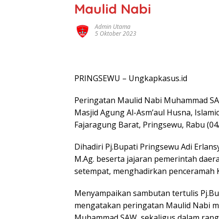
Maulid Nabi
Admin Utama
5 Oktober 2023
PRINGSEWU – Ungkapkasus.id
Peringatan Maulid Nabi Muhammad SAW
Masjid Agung Al-Asm’aul Husna, Islam
Fajaragung Barat, Pringsewu, Rabu (04
Dihadiri Pj.Bupati Pringsewu Adi Erlans
M.Ag. beserta jajaran pemerintah daer
setempat, menghadirkan penceramah K
Menyampaikan sambutan tertulis Pj.Bup
mengatakan peringatan Maulid Nabi m
Muhammad SAW, sekaligus dalam rang