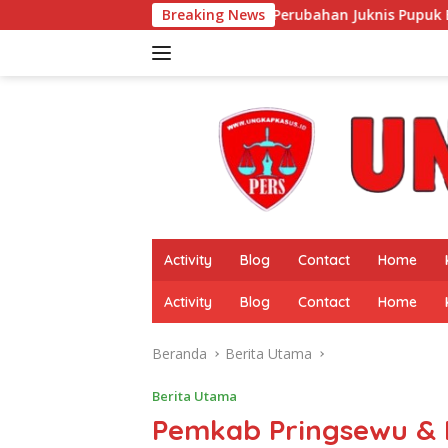
Langsung
Sosialisasi Perubahan Juknis Pupuk Bersubsidi 2026 Digelar d
Breaking News
ke
konten
Activity
Blog
Contact
Home
Activity
Blog
Contact
Home
Beranda
Berita Utama
Berita Utama
Pemkab Pringsewu & P