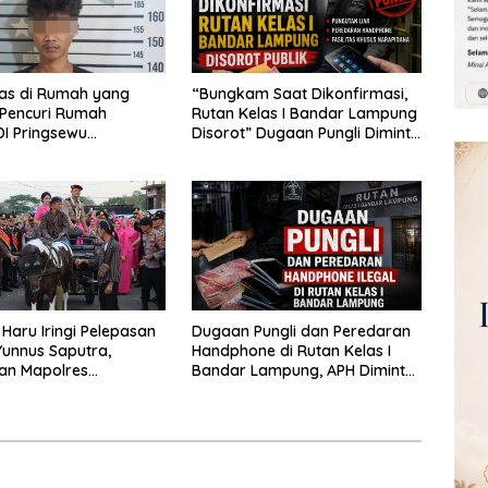
las di Rumah yang
“Bungkam Saat Dikonfirmasi,
 Pencuri Rumah
Rutan Kelas I Bandar Lampung
I Pringsewu
Disorot” Dugaan Pungli Diminta
n Warga dan Polisi
Diusut Tuntas
Haru Iringi Pelepasan
Dugaan Pungli dan Peredaran
unnus Saputra,
Handphone di Rutan Kelas I
an Mapolres
Bandar Lampung, APH Diminta
u Naik Kereta Kuda
Turun Tangan