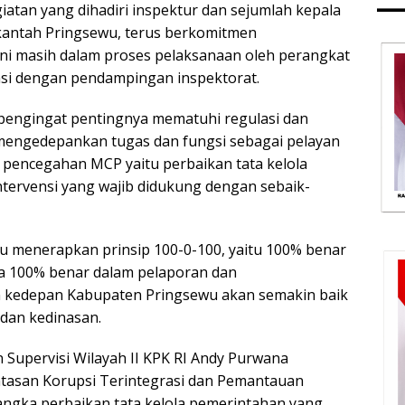
iatan yang dihadiri inspektur dan sejumlah kepala
kantah Pringsewu, terus berkomitmen
ni masih dalam proses pelaksanaan oleh perangkat
nsi dengan pendampingan inspektorat.
 pengingat pentingnya mematuhi regulasi dan
 mengedepankan tugas dan fungsi sebagai pelayan
i pencegahan MCP yaitu perbaikan tata kelola
tervensi yang wajib didukung dengan sebaik-
alu menerapkan prinsip 100-0-100, yaitu 100% benar
a 100% benar dalam pelaporan dan
 kedepan Kabupaten Pringsewu akan semakin baik
 dan kedinasan.
 Supervisi Wilayah II KPK RI Andy Purwana
asan Korupsi Terintegrasi dan Pemantauan
rangka perbaikan tata kelola pemerintahan yang