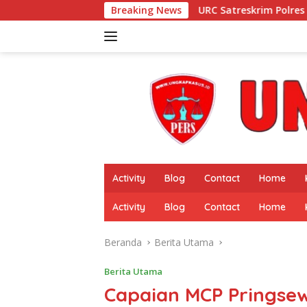
Langsung
URC Satreskrim Polres Pringsewu Intensif Pa
Breaking News
ke
konten
Activity
Blog
Contact
Home
Activity
Blog
Contact
Home
Beranda
Berita Utama
Berita Utama
Capaian MCP Pringse