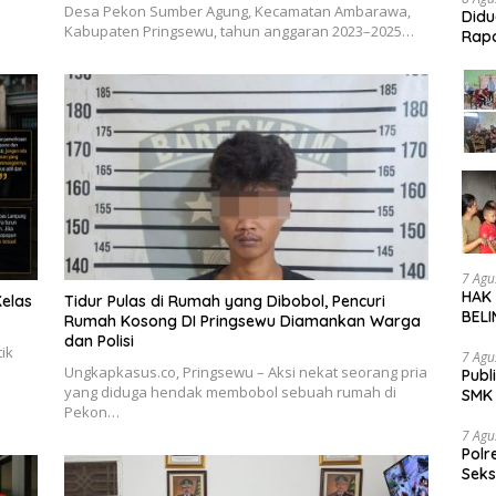
Desa Pekon Sumber Agung, Kecamatan Ambarawa,
Did
Kabupaten Pringsewu, tahun anggaran 2023–2025…
Rapo
Beba
7 Agu
HAK
elas
Tidur Pulas di Rumah yang Dibobol, Pencuri
BELI
Rumah Kosong DI Pringsewu Diamankan Warga
SOR
dan Polisi
ik
SMK 
7 Agu
Ungkapkasus.co, Pringsewu – Aksi nekat seorang pria
Publ
TRA
yang diduga hendak membobol sebuah rumah di
SMK 
UNG
Pekon…
Tran
7 Agu
Polr
Seks
Dia