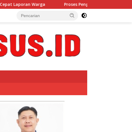
Proses Pengambilan Keputusan Berjalan Lancar WFS Pim