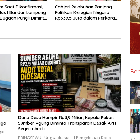
 Saat Dikonfirmasi,
Cabjari Pelabuhan Panjang
las I Bandar Lampung
Pulihkan Kerugian Negara
 Dugaan Pungli Diminta
Rp339,5 Juta dalam Perkara
untas
Dugaan Korupsi Dana BOS
SDN 1 Teluk Betung Selatan
Ber
Dana Desa Hampir Rp3,9 Miliar, Kepala Pekon
aga
Sumber Agung Diminta Transparan Desak APH
Segera Audit
gai
PRINGSEWU –Ungkapkasus.id Pengelolaan Dana
8 Agu