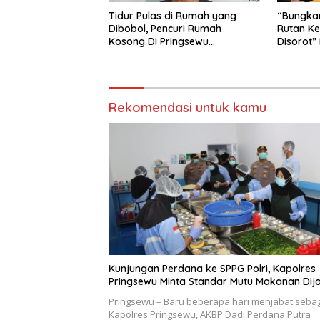
Tidur Pulas di Rumah yang
“Bungkam
Dibobol, Pencuri Rumah
Rutan Ke
Kosong DI Pringsewu
Disorot”
Diamankan Warga dan Polisi
Diusut T
Rekomendasi untuk kamu
Kunjungan Perdana ke SPPG Polri, Kapolres
Pringsewu Minta Standar Mutu Makanan Dij
Pringsewu – Baru beberapa hari menjabat seba
Kapolres Pringsewu, AKBP Dadi Perdana Putra