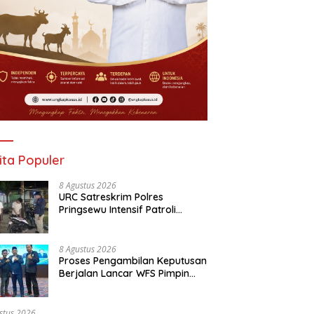
ita Populer
8 Agustus 2026
URC Satreskrim Polres
Pringsewu Intensif Patroli
Mobile Tekan Kejahatan dan
Respon Cepat Laporan Warga
8 Agustus 2026
Proses Pengambilan Keputusan
Berjalan Lancar WFS Pimpin
Karang Taruna Provinsi
Lampung Priode 2026-2031*
stus 2026