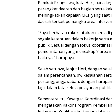
Pemkab Pringsewu, kata Heri, pada keg
perangkat daerah dan bagian serta ka
meningkatkan capaian MCP yang saat i
daerah terkait pemangku area interve
“Saya berharap rakor ini akan menjadi
segala ketentuan dalam bekerja serta
publik. Sesuai dengan fokus koordinas
pemerintahan yang mencakup 8 area in
baiknya,” harapnya.
Salah satunya, lanjut Heri, dengan sel
dalam perencanaan, 0% kesalahan sert
pertanggungjawaban, dengan harapan
lagi dalam tata kelola pelayanan publik
Sementara itu, Kasatgas Koordinasi dan
mengatakan Rakor Program Pemberant
Pelayanan Publik ini bertujuan dalam 