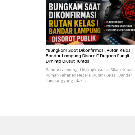
“Bungkam Saat Dikonfirmasi, Rutan Kelas I
Bandar Lampung Disorot” Dugaan Pungli
Diminta Diusut Tuntas
Bandar Lampung –Ungkapkasus.id Sikap Kepala
Rumah Tahanan Negara (Rutan) Kelas I Bandar
Lampung yang tidak…