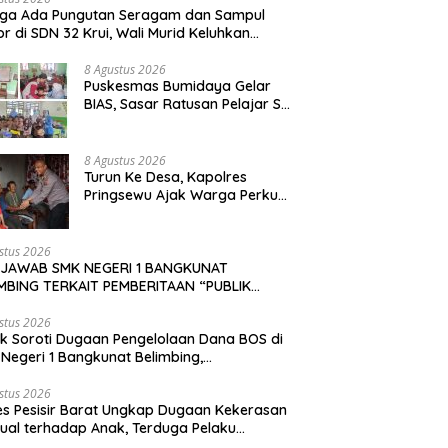
uga Ada Pungutan Seragam dan Sampul
r di SDN 32 Krui, Wali Murid Keluhkan
n Biaya Capai Rp530 Ribu Per Siswa
8 Agustus 2026
‎Puskesmas Bumidaya Gelar
BIAS, Sasar Ratusan Pelajar SD
hingga SMP
8 Agustus 2026
Turun Ke Desa, Kapolres
Pringsewu Ajak Warga Perkuat
Kamtibmas
stus 2026
 JAWAB SMK NEGERI 1 BANGKUNAT
MBING TERKAIT PEMBERITAAN “PUBLIK
OTI DUGAAN PENGELOLAAN DANA BOS DI
NEGERI 1 BANGKUNAT BELIMBING,
stus 2026
ik Soroti Dugaan Pengelolaan Dana BOS di
NSPARANSI ANGGARAN JADI PERHATIAN” DI
Negeri 1 Bangkunat Belimbing,
KAPKASUS.ID TANGGAL 7 AGUSTUS 2026
sparansi Anggaran Jadi Perhatian
stus 2026
es Pesisir Barat Ungkap Dugaan Kekerasan
ual terhadap Anak, Terduga Pelaku
mankan