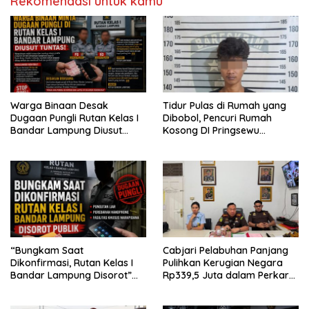
Rekomendasi untuk kamu
Warga Binaan Desak
Tidur Pulas di Rumah yang
Dugaan Pungli Rutan Kelas I
Dibobol, Pencuri Rumah
Bandar Lampung Diusut
Kosong DI Pringsewu
Tuntas
Diamankan Warga dan Polisi
“Bungkam Saat
Cabjari Pelabuhan Panjang
Dikonfirmasi, Rutan Kelas I
Pulihkan Kerugian Negara
Bandar Lampung Disorot”
Rp339,5 Juta dalam Perkara
Dugaan Pungli Diminta Diusut
Dugaan Korupsi Dana BOS
Tuntas
SDN 1 Teluk Betung Selatan