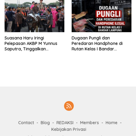
Suasana Haru Iringi
Dugaan Pungli dan
Pelepasan AKBP M Yunnus
Peredaran Handphone di
Saputra, Tinggalkan
Rutan Kelas I Bandar
Mapolres Pringsewu Naik
Lampung, APH Diminta Turun
Kereta Kuda
Tangan
Contact
Blog
REDAKSI
Members
Home
Kebijakan Privasi