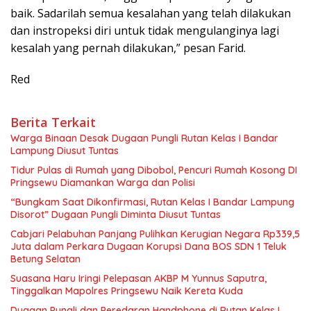
baik. Sadarilah semua kesalahan yang telah dilakukan
dan instropeksi diri untuk tidak mengulanginya lagi
kesalah yang pernah dilakukan,” pesan Farid.
Red
Berita Terkait
Warga Binaan Desak Dugaan Pungli Rutan Kelas I Bandar
Lampung Diusut Tuntas
Tidur Pulas di Rumah yang Dibobol, Pencuri Rumah Kosong DI
Pringsewu Diamankan Warga dan Polisi
“Bungkam Saat Dikonfirmasi, Rutan Kelas I Bandar Lampung
Disorot” Dugaan Pungli Diminta Diusut Tuntas
Cabjari Pelabuhan Panjang Pulihkan Kerugian Negara Rp339,5
Juta dalam Perkara Dugaan Korupsi Dana BOS SDN 1 Teluk
Betung Selatan
Suasana Haru Iringi Pelepasan AKBP M Yunnus Saputra,
Tinggalkan Mapolres Pringsewu Naik Kereta Kuda
Dugaan Pungli dan Peredaran Handphone di Rutan Kelas I