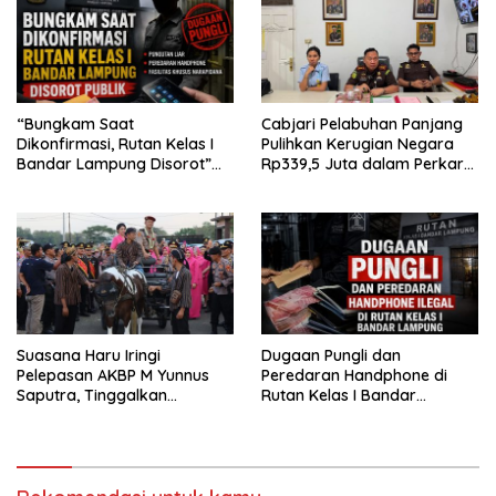
“Bungkam Saat
Cabjari Pelabuhan Panjang
Dikonfirmasi, Rutan Kelas I
Pulihkan Kerugian Negara
Bandar Lampung Disorot”
Rp339,5 Juta dalam Perkara
Dugaan Pungli Diminta Diusut
Dugaan Korupsi Dana BOS
Tuntas
SDN 1 Teluk Betung Selatan
Suasana Haru Iringi
Dugaan Pungli dan
Pelepasan AKBP M Yunnus
Peredaran Handphone di
Saputra, Tinggalkan
Rutan Kelas I Bandar
Mapolres Pringsewu Naik
Lampung, APH Diminta Turun
Kereta Kuda
Tangan