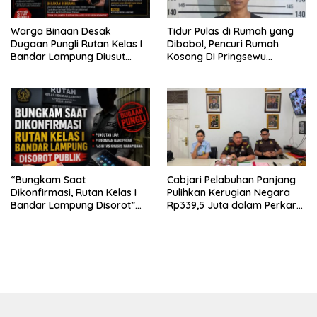
Warga Binaan Desak
Tidur Pulas di Rumah yang
Dugaan Pungli Rutan Kelas I
Dibobol, Pencuri Rumah
Bandar Lampung Diusut
Kosong DI Pringsewu
Tuntas
Diamankan Warga dan Polisi
“Bungkam Saat
Cabjari Pelabuhan Panjang
Dikonfirmasi, Rutan Kelas I
Pulihkan Kerugian Negara
Bandar Lampung Disorot”
Rp339,5 Juta dalam Perkara
Dugaan Pungli Diminta Diusut
Dugaan Korupsi Dana BOS
Tuntas
SDN 1 Teluk Betung Selatan