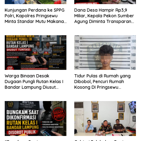
Kunjungan Perdana ke SPPG
Dana Desa Hampir Rp3,9
Polri, Kapolres Pringsewu
Miliar, Kepala Pekon Sumber
Minta Standar Mutu Makanan
Agung Diminta Transparan
Dijaga
Desak APH Segera Audit
Warga Binaan Desak
Tidur Pulas di Rumah yang
Dugaan Pungli Rutan Kelas I
Dibobol, Pencuri Rumah
Bandar Lampung Diusut
Kosong DI Pringsewu
Tuntas
Diamankan Warga dan Polisi