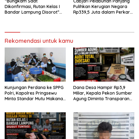
“Bungkam Saat
Cabjari Pelabuhan Panjang
Dikonfirmasi, Rutan Kelas I
Pulihkan Kerugian Negara
Bandar Lampung Disorot”
Rp339,5 Juta dalam Perkara
Dugaan Pungli Diminta Diusut
Dugaan Korupsi Dana BOS
Tuntas
SDN 1 Teluk Betung Selatan
Rekomendasi untuk kamu
Kunjungan Perdana ke SPPG
Dana Desa Hampir Rp3,9
Polri, Kapolres Pringsewu
Miliar, Kepala Pekon Sumber
Minta Standar Mutu Makanan
Agung Diminta Transparan
Dijaga
Desak APH Segera Audit