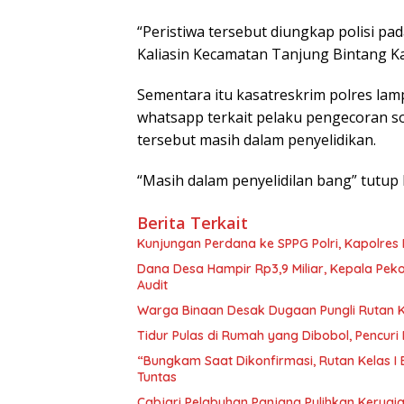
“Peristiwa tersebut diungkap polisi pa
Kaliasin Kecamatan Tanjung Bintang 
Sementara itu kasatreskrim polres lam
whatsapp terkait pelaku pengecoran s
tersebut masih dalam penyelidikan.
“Masih dalam penyelidilan bang” tutup
Berita Terkait
Kunjungan Perdana ke SPPG Polri, Kapolres
Dana Desa Hampir Rp3,9 Miliar, Kepala Pe
Audit
Warga Binaan Desak Dugaan Pungli Rutan K
Tidur Pulas di Rumah yang Dibobol, Pencur
“Bungkam Saat Dikonfirmasi, Rutan Kelas I
Tuntas
Cabjari Pelabuhan Panjang Pulihkan Kerug