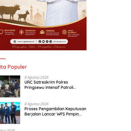
ita Populer
8 Agustus 2026
URC Satreskrim Polres
Pringsewu Intensif Patroli
Mobile Tekan Kejahatan dan
Respon Cepat Laporan Warga
8 Agustus 2026
Proses Pengambilan Keputusan
Berjalan Lancar WFS Pimpin
Karang Taruna Provinsi
Lampung Priode 2026-2031*
stus 2026