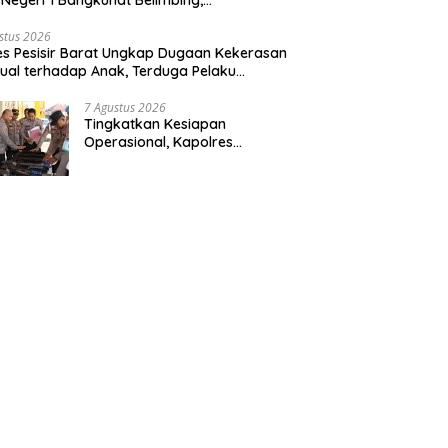
sparansi Anggaran Jadi Perhatian
stus 2026
es Pesisir Barat Ungkap Dugaan Kekerasan
ual terhadap Anak, Terduga Pelaku
mankan
7 Agustus 2026
Tingkatkan Kesiapan
Operasional, Kapolres
Pringsewu Periksa Senjata Api
Dinas