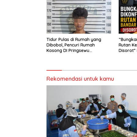
Tidur Pulas di Rumah yang
“Bungkam
Dibobol, Pencuri Rumah
Rutan Ke
Kosong DI Pringsewu
Disorot”
Diamankan Warga dan Polisi
Diusut T
Rekomendasi untuk kamu