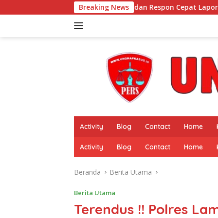
Langsung
obile Tekan Kejahatan dan Respon Cepat Laporan Warga
Breaking News
ke
konten
Activity
Blog
Contact
Home
Activity
Blog
Contact
Home
Beranda
Berita Utama
Berita Utama
Terendus !! Polres L