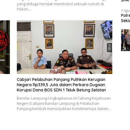
yang diduga hendak membobol sebuah rumah di
Tran
Pekon…
7 Agu
Polr
Seks
Dia
Cabjari Pelabuhan Panjang Pulihkan Kerugian
Negara Rp339,5 Juta dalam Perkara Dugaan
Korupsi Dana BOS SDN 1 Teluk Betung Selatan
Bandar Lampung-Ungkapkasus.id Cabang Kejaksaan
Negeri (Cabjari) Bandar Lampung di Pelabuhan
Panjang kembali menunjukkan komitmennya dalam…