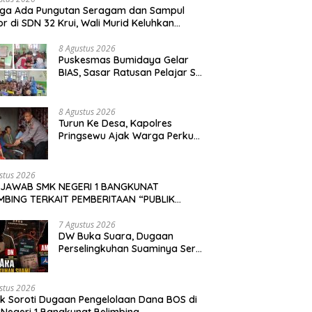
uga Ada Pungutan Seragam dan Sampul
r di SDN 32 Krui, Wali Murid Keluhkan
n Biaya Capai Rp530 Ribu Per Siswa
8 Agustus 2026
‎Puskesmas Bumidaya Gelar
BIAS, Sasar Ratusan Pelajar SD
hingga SMP
8 Agustus 2026
Turun Ke Desa, Kapolres
Pringsewu Ajak Warga Perkuat
Kamtibmas
stus 2026
 JAWAB SMK NEGERI 1 BANGKUNAT
MBING TERKAIT PEMBERITAAN “PUBLIK
OTI DUGAAN PENGELOLAAN DANA BOS DI
NEGERI 1 BANGKUNAT BELIMBING,
7 Agustus 2026
DW Buka Suara, Dugaan
NSPARANSI ANGGARAN JADI PERHATIAN” DI
Perselingkuhan Suaminya Seret
KAPKASUS.ID TANGGAL 7 AGUSTUS 2026
Oknum Dewan Demokrat AM;
Politisi PKS MF Turut Disebut
stus 2026
ik Soroti Dugaan Pengelolaan Dana BOS di
Negeri 1 Bangkunat Belimbing,