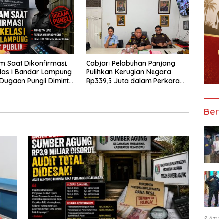
 Saat Dikonfirmasi,
Cabjari Pelabuhan Panjang
las I Bandar Lampung
Pulihkan Kerugian Negara
 Dugaan Pungli Diminta
Rp339,5 Juta dalam Perkara
untas
Dugaan Korupsi Dana BOS
SDN 1 Teluk Betung Selatan
Ber
8 Agu