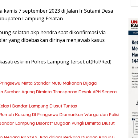
da kamis 7 september 2023 di Jalan Ir Sutami Desa
Kabupaten Lampung Eelatan.
pung selatan akp hendra saat dikonfirmasi via
olar yang dibebaskan dirinya menjawab kasus
 kasatreskrim Polres Lampung tersebut(Rul/Red)
 Pringsewu Minta Standar Mutu Makanan Dijaga
kon Sumber Agung Diminta Transparan Desak APH Segera
elas I Bandar Lampung Diusut Tuntas
i Rumah Kosong DI Pringsewu Diamankan Warga dan Polisi
 Bandar Lampung Disorot” Dugaan Pungli Diminta Diusut
ian Negara Rp339,5 Juta dalam Perkara Dugaan Korupsi