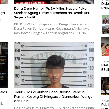
Did
Rapo
Dana Desa Hampir Rp3,9 Miliar, Kepala Pekon
Beba
aga
Sumber Agung Diminta Transparan Desak APH
Segera Audit
gai
PRINGSEWU –Ungkapkasus.id Pengelolaan Dana
Desa Pekon Sumber Agung, Kecamatan Ambarawa,
Kabupaten Pringsewu, tahun anggaran 2023–2025…
7 Agu
HAK
BELI
SOR
SMK 
TRA
UNG
elas
Tidur Pulas di Rumah yang Dibobol, Pencuri
Rumah Kosong DI Pringsewu Diamankan Warga
7 Agu
dan Polisi
ik
Publ
Ungkapkasus.co, Pringsewu – Aksi nekat seorang pria
SMK 