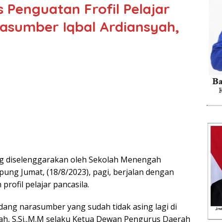
 Penguatan Frofil Pelajar
asumber Iqbal Ardiansyah,
ang diselenggarakan oleh Sekolah Menengah
ng Jumat, (18/8/2023), pagi, berjalan dengan
rofil pelajar pancasila.
dang narasumber yang sudah tidak asing lagi di
ah, S.Si.,M.M selaku Ketua Dewan Pengurus Daerah