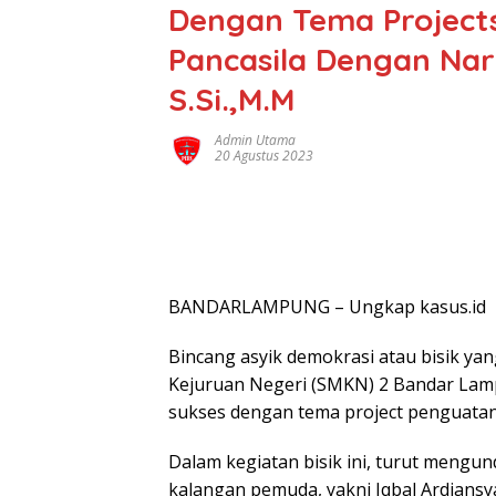
Dengan Tema Projects
Pancasila Dengan Nar
S.Si.,M.M
Admin Utama
20 Agustus 2023
BANDARLAMPUNG – Ungkap kasus.id
Bincang asyik demokrasi atau bisik y
Kejuruan Negeri (SMKN) 2 Bandar Lampu
sukses dengan tema project penguatan p
Dalam kegiatan bisik ini, turut mengun
kalangan pemuda, yakni Iqbal Ardiansy