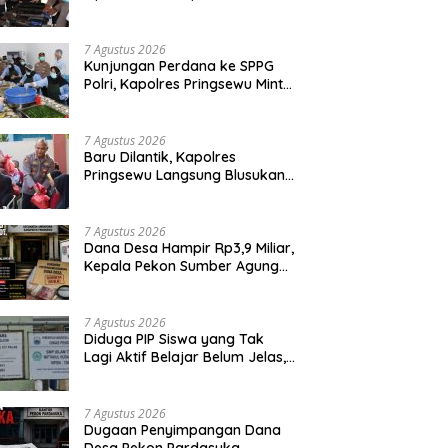
Pringsewu Periksa Senjata Api
Dinas
7 Agustus 2026
Kunjungan Perdana ke SPPG
Polri, Kapolres Pringsewu Minta
Standar Mutu Makanan Dijaga
7 Agustus 2026
Baru Dilantik, Kapolres
Pringsewu Langsung Blusukan
dan Berbagi Sembako Dan
Bendera
7 Agustus 2026
Dana Desa Hampir Rp3,9 Miliar,
Kepala Pekon Sumber Agung
Diminta Transparan Desak APH
Segera Audit
7 Agustus 2026
‎Diduga PIP Siswa yang Tak
Lagi Aktif Belajar Belum Jelas,
Orang Tua Pertanyakan Status
Ijazah Elektronik
7 Agustus 2026
Dugaan Penyimpangan Dana
Desa Pekon Pardasuka,