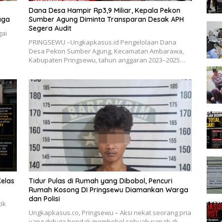
Dana Desa Hampir Rp3,9 Miliar, Kepala Pekon
aga
Sumber Agung Diminta Transparan Desak APH
Segera Audit
gai
PRINGSEWU –Ungkapkasus.id Pengelolaan Dana
Desa Pekon Sumber Agung, Kecamatan Ambarawa,
Kabupaten Pringsewu, tahun anggaran 2023–2025…
elas
Tidur Pulas di Rumah yang Dibobol, Pencuri
Rumah Kosong DI Pringsewu Diamankan Warga
dan Polisi
ik
Ungkapkasus.co, Pringsewu – Aksi nekat seorang pria
yang diduga hendak membobol sebuah rumah di