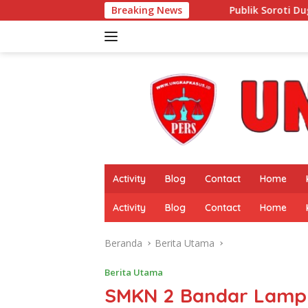
Langsung
Breaking News
Publik Soroti Dugaan Pengelolaan Dana
ke
konten
Activity
Blog
Contact
Home
Activity
Blog
Contact
Home
Beranda
Berita Utama
Berita Utama
SMKN 2 Bandar Lampu