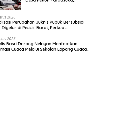
Desakan Audit Menyeluruh Tak
Bisa Ditunda
stus 2026
alisasi Perubahan Juknis Pupuk Bersubsidi
 Digelar di Pesisir Barat, Perkuat
aluran Tepat Sasaran
stus 2026
lis Basri Dorong Nelayan Manfaatkan
rmasi Cuaca Melalui Sekolah Lapang Cuaca
yan 2026