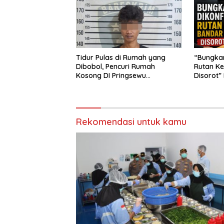
Tidur Pulas di Rumah yang
“Bungkam
Dibobol, Pencuri Rumah
Rutan Ke
Kosong DI Pringsewu
Disorot”
Diamankan Warga dan Polisi
Diusut T
Rekomendasi untuk kamu