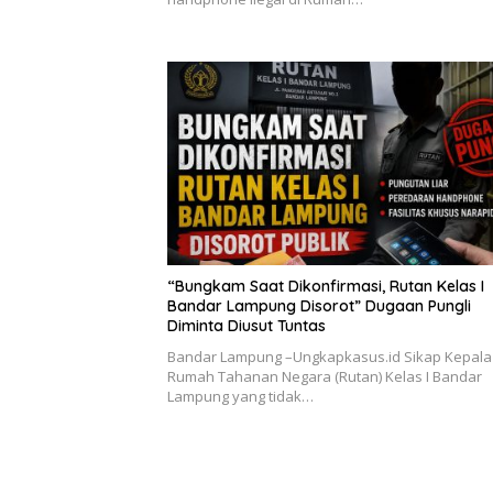
“Bungkam Saat Dikonfirmasi, Rutan Kelas I
Bandar Lampung Disorot” Dugaan Pungli
Diminta Diusut Tuntas
Bandar Lampung –Ungkapkasus.id Sikap Kepala
Rumah Tahanan Negara (Rutan) Kelas I Bandar
Lampung yang tidak…