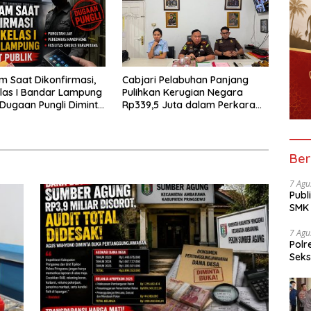
 Saat Dikonfirmasi,
Cabjari Pelabuhan Panjang
las I Bandar Lampung
Pulihkan Kerugian Negara
 Dugaan Pungli Diminta
Rp339,5 Juta dalam Perkara
untas
Dugaan Korupsi Dana BOS
SDN 1 Teluk Betung Selatan
Ber
7 Agu
Publ
SMK 
Tran
7 Agu
Polr
Seks
Dia