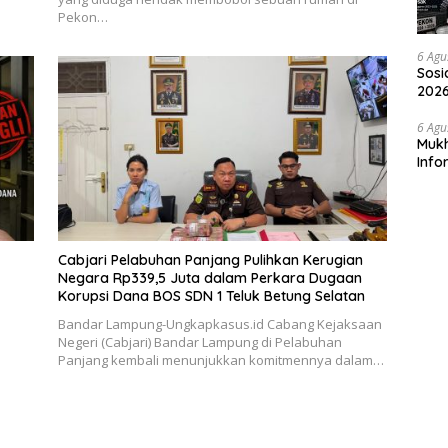
Pekon…
6 Agu
Sosi
2026
Peny
6 Agu
Mukh
Info
Nela
Cabjari Pelabuhan Panjang Pulihkan Kerugian
Negara Rp339,5 Juta dalam Perkara Dugaan
Korupsi Dana BOS SDN 1 Teluk Betung Selatan
Bandar Lampung-Ungkapkasus.id Cabang Kejaksaan
Negeri (Cabjari) Bandar Lampung di Pelabuhan
Panjang kembali menunjukkan komitmennya dalam…