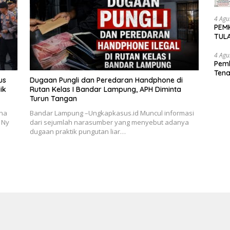
4 Agu
PEM
TUL
UNG
4 Agu
Pem
Tena
us
Dugaan Pungli dan Peredaran Handphone di
ik
Rutan Kelas I Bandar Lampung, APH Diminta
Turun Tangan
rna
Bandar Lampung –Ungkapkasus.id Muncul informasi
 Ny
dari sejumlah narasumber yang menyebut adanya
dugaan praktik pungutan liar…