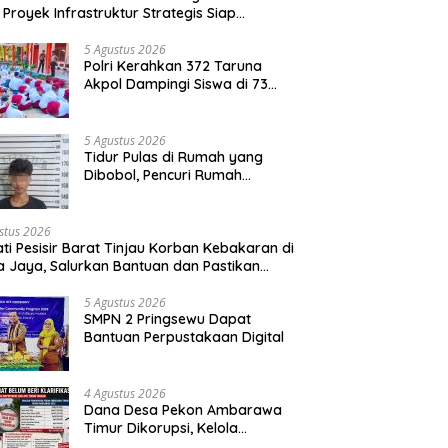
 Proyek Infrastruktur Strategis Siap
rjuangkan.
5 Agustus 2026
Polri Kerahkan 372 Taruna
Akpol Dampingi Siswa di 73
Sekolah Rakyat Bersama
Taruna Akademi TNI
5 Agustus 2026
Tidur Pulas di Rumah yang
Dibobol, Pencuri Rumah
Kosong DI Pringsewu
Diamankan Warga dan Polisi
stus 2026
ti Pesisir Barat Tinjau Korban Kebakaran di
ta Jaya, Salurkan Bantuan dan Pastikan
nganan Berjalan Optimal
5 Agustus 2026
SMPN 2 Pringsewu Dapat
Bantuan Perpustakaan Digital
4 Agustus 2026
Dana Desa Pekon Ambarawa
Timur Dikorupsi, Kelola
Anggaran Lebih dari Rp1,3