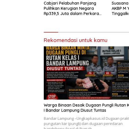
Cabjari Pelabuhan Panjang
Suasana 
Pulihkan Kerugian Negara
AKBP M Y
Rp339,5 Juta dalam Perkara
Tinggalk
Dugaan Korupsi Dana BOS
Pringsew
SDN 1 Teluk Betung Selatan
Rekomendasi untuk kamu
Warga Binaan Desak Dugaan Pungli Rutan K
I Bandar Lampung Diusut Tuntas
Bandar Lampung –Ungkapkasus.id Dugaan prakt
pungutan liar (pungli) dan dugaan peredaran
handphone ilegal di Rumah…