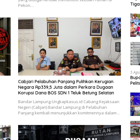
Tiga
Pekon…
Dipe
5 Agu
Bupa
Cabjari Pelabuhan Panjang Pulihkan Kerugian
Peli
Negara Rp339,5 Juta dalam Perkara Dugaan
Pena
Korupsi Dana BOS SDN 1 Teluk Betung Selatan
Bandar Lampung-Ungkapkasus.id Cabang Kejaksaan
Negeri (Cabjari) Bandar Lampung di Pelabuhan
Panjang kembali menunjukkan komitmennya dalam…