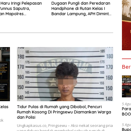
Haru Iringi Pelepasan
Dugaan Pungli dan Peredaran
unnus Saputra,
Handphone di Rutan Kelas I
an Mapolres
Bandar Lampung, APH Diminta
u Naik Kereta Kuda
Turun Tangan
Ber
5 Agu
elas
Tidur Pulas di Rumah yang Dibobol, Pencuri
Para
Rumah Kosong DI Pringsewu Diamankan Warga
BOOM
dan Polisi
ik
5 Agu
Ungkapkasus.co, Pringsewu – Aksi nekat seorang pria
Bupa
yang diduga hendak membobol sebuah rumah di