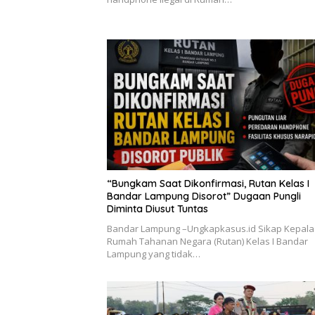
“Bungkam Saat Dikonfirmasi, Rutan Kelas I
Bandar Lampung Disorot” Dugaan Pungli
Diminta Diusut Tuntas
Bandar Lampung –Ungkapkasus.id Sikap Kepala
Rumah Tahanan Negara (Rutan) Kelas I Bandar
Lampung yang tidak…