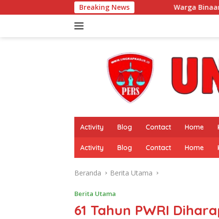
Langsung
Breaking News
Warga Binaan Desak Dugaan Pungli
ke
konten
Activity
Blog
Contact
Home
Activity
Blog
Contact
Home
Beranda
Berita Utama
Berita Utama
61 Tahun PWRI Dihara