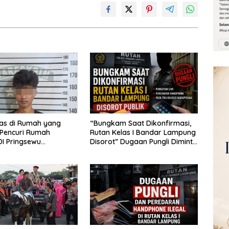
las di Rumah yang
“Bungkam Saat Dikonfirmasi,
 Pencuri Rumah
Rutan Kelas I Bandar Lampung
I Pringsewu
Disorot” Dugaan Pungli Diminta
n Warga dan Polisi
Diusut Tuntas