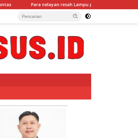
layan resah Lampu pedeman labuhan / BOOM di ambil pencuri